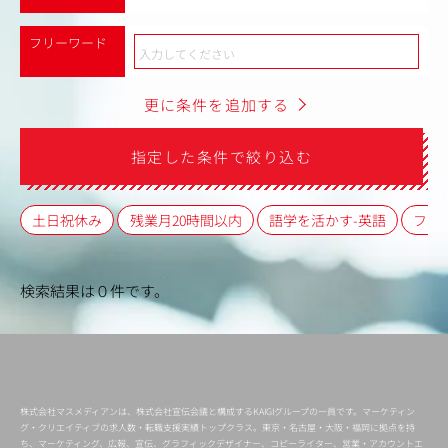
フリーワード
更に条件を追加する
指定した条件で絞り込む
土日祝休み
残業月20時間以内
語学を活かす-英語
フレ
検索結果は０件です。
株式会社マスメディアンは、株式会社宣伝会議と構成するKAIGIグループの一員です。マーケティン
グ・クリエイティブの求人数・転職支援実績トップクラス。東京・名古屋・大阪・福岡に拠点を持
ち、マーケティング、広報、宣伝、グラフィックデザイナー、コピーライター、営業・アカウントエ