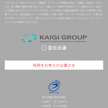
グゼクティブ、Webディレクター、編集者、ライターなど専門職に特化し、転職のご支援をしており
ます。同じ業種・職種の採用であっても、企業によって重視する採用ポイントは異なります。企業ご
との特徴に合わせたアドバイスができるのも、6万人を超える転職支援実績から培った専門特化の転
職ノウハウと、宣伝会議のグループ力を駆使した人脈・情報・ネットワークがあればこそ。企業が選
考で注目しているポイントや、過去にどんな人がプラス評価・採用されているかなど、マスメディア
ンならではの情報をお伝えします。
採用をお考えの企業さま
厚生労働大臣許可番号
人材紹介 13-ユ-040475
人材派遣 派 13-040596