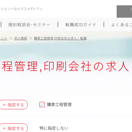
ージェントならマスメディアン
個別相談会･セミナー
転職成功ガイド
よくある
ェント
求人検索
購買工程管理,印刷会社の求人・転職
転職活動を始めるにあたり
メーカー・事業会社への転職
工程管理,印刷会社の求人
履歴書のつくり方
大手広告会社への転職
職務経歴書のつくり方
エグゼクティブ転職
ポートフォリオのつくり方
しゅふクリ･ママクリ転職
面接対策
年収アップ転職
購買工程管理
指定する
未経験から広告業界への転職
Uターン･Iターン転職
特に指定しない
指定する