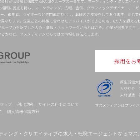
会社宣伝会議と構成するKAIGIグループの一員です。マーケティング・クリエイテ
・福岡に拠点を持ち、マーケティング、広報、宣伝、グラフィックデザイナー、コピ
クター、編集者、ライターなど専門職に特化し、転職のご支援をしております。同じ業
は異なります。企業ごとの特徴に合わせたアドバイスができるのも、6万人を超える
グループ力を駆使した人脈・情報・ネットワークがあればこそ。企業が選考で注目し
いるかなど、マスメディアンならではの情報をお伝えします。
採用をお
厚生労働大
人材紹介 13-
人材派遣 派 
マップ
利用規約
サイトの利用について
マスメディアンはプライバ
て
個人情報保護方針
ティング・クリエイティブの求人・転職エージェントならマス