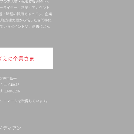
ィブの求人数・転職支援実績トッ
ーライター、営業・アカウント
種・職種の採用であっても、企業
転職支援実績から培った専門特化
ているポイントや、過去にどん
考えの企業さま
臣許可番号
ユ-040475
13-040596
シーマークを取得しています。
メディアン