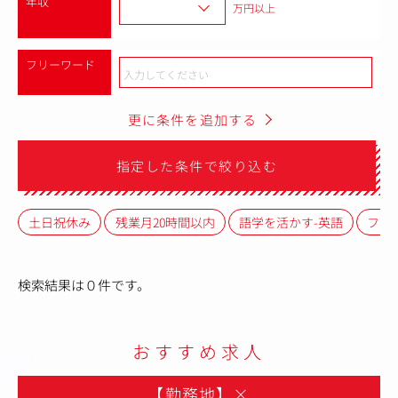
年収
万円以上
フリーワード
更に条件を追加する
指定した条件で絞り込む
土日祝休み
残業月20時間以内
語学を活かす-英語
フレ
検索結果は０件です。
おすすめ求人
【勤務地】
×