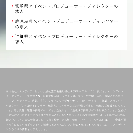
宮崎県×イベントプロデューサー・ディレクターの
求人
鹿児島県×イベントプロデューサー・ディレクター
の求人
沖縄県×イベントプロデューサー・ディレクターの
求人
株式会社マスメディアンは、株式会社宣伝会議と構成するKAIGIグループの一員です。マーケティン
グ・クリエイティブの求人数・転職支援実績トップクラス。東京・名古屋・大阪・福岡に拠点を持
ち、マーケティング、広報、宣伝、グラフィックデザイナー、コピーライター、営業・アカウントエ
グゼクティブ、Webディレクター、編集者、ライターなど専門職に特化し、転職のご支援をしており
ます。同じ業種・職種の採用であっても、企業によって重視する採用ポイントは異なります。企業ご
との特徴に合わせたアドバイスができるのも、6万人を超える転職支援実績から培った専門特化の転
職ノウハウと、宣伝会議のグループ力を駆使した人脈・情報・ネットワークがあればこそ。企業が選
考で注目しているポイントや、過去にどんな人がプラス評価・採用されているかなど、マスメディア
ンならではの情報をお伝えします。