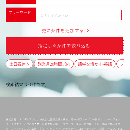
フリーワード
更に条件を追加する
指定した条件で絞り込む
土日祝休み
残業月20時間以内
語学を活かす-英語
フレ
検索結果は０件です。
株式会社マスメディアンは、株式会社宣伝会議と構成するKAIGIグループの一員です。マーケティン
グ・クリエイティブの求人数・転職支援実績トップクラス。東京・名古屋・大阪・福岡に拠点を持
ち、マーケティング、広報、宣伝、グラフィックデザイナー、コピーライター、営業・アカウントエ