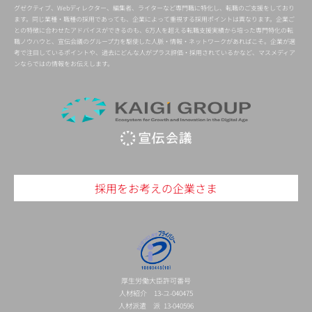
グゼクティブ、Webディレクター、編集者、ライターなど専門職に特化し、転職のご支援をしており
ます。同じ業種・職種の採用であっても、企業によって重視する採用ポイントは異なります。企業ご
との特徴に合わせたアドバイスができるのも、6万人を超える転職支援実績から培った専門特化の転
職ノウハウと、宣伝会議のグループ力を駆使した人脈・情報・ネットワークがあればこそ。企業が選
考で注目しているポイントや、過去にどんな人がプラス評価・採用されているかなど、マスメディア
ンならではの情報をお伝えします。
採用をお考えの企業さま
厚生労働大臣許可番号
人材紹介 13-ユ-040475
人材派遣 派 13-040596