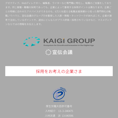
グゼクティブ、Webディレクター、編集者、ライターなど専門職に特化し、転職のご支援をしており
ます。同じ業種・職種の採用であっても、企業によって重視する採用ポイントは異なります。企業ご
との特徴に合わせたアドバイスができるのも、6万人を超える転職支援実績から培った専門特化の転
職ノウハウと、宣伝会議のグループ力を駆使した人脈・情報・ネットワークがあればこそ。企業が選
考で注目しているポイントや、過去にどんな人がプラス評価・採用されているかなど、マスメディア
ンならではの情報をお伝えします。
採用をお考えの企業さま
厚生労働大臣許可番号
人材紹介 13-ユ-040475
人材派遣 派 13-040596