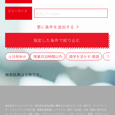
フリーワード
更に条件を追加する
指定した条件で絞り込む
土日祝休み
残業月20時間以内
語学を活かす-英語
フレ
検索結果は０件です。
株式会社マスメディアンは、株式会社宣伝会議と構成するKAIGIグループの一員です。マーケティン
グ・クリエイティブの求人数・転職支援実績トップクラス。東京・名古屋・大阪・福岡に拠点を持
ち、マーケティング、広報、宣伝、グラフィックデザイナー、コピーライター、営業・アカウントエ