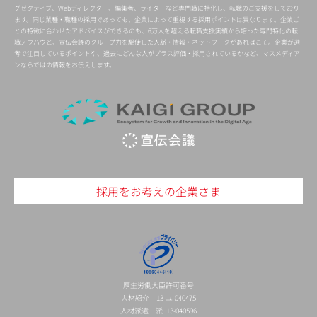
グゼクティブ、Webディレクター、編集者、ライターなど専門職に特化し、転職のご支援をしており
ます。同じ業種・職種の採用であっても、企業によって重視する採用ポイントは異なります。企業ご
との特徴に合わせたアドバイスができるのも、6万人を超える転職支援実績から培った専門特化の転
職ノウハウと、宣伝会議のグループ力を駆使した人脈・情報・ネットワークがあればこそ。企業が選
考で注目しているポイントや、過去にどんな人がプラス評価・採用されているかなど、マスメディア
ンならではの情報をお伝えします。
採用をお考えの企業さま
厚生労働大臣許可番号
人材紹介 13-ユ-040475
人材派遣 派 13-040596