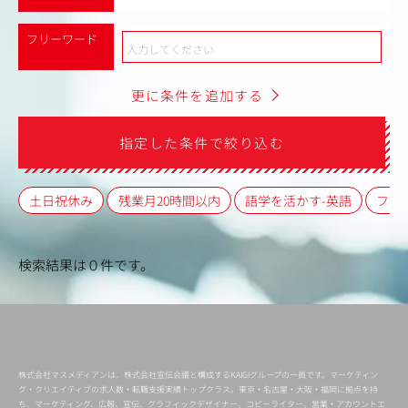
フリーワード
更に条件を追加する
指定した条件で絞り込む
土日祝休み
残業月20時間以内
語学を活かす-英語
フレ
検索結果は０件です。
株式会社マスメディアンは、株式会社宣伝会議と構成するKAIGIグループの一員です。マーケティン
グ・クリエイティブの求人数・転職支援実績トップクラス。東京・名古屋・大阪・福岡に拠点を持
ち、マーケティング、広報、宣伝、グラフィックデザイナー、コピーライター、営業・アカウントエ