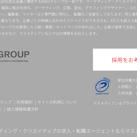
会社宣伝会議と構成するKAIGIグループの一員です。マーケティング・クリエイテ
・福岡に拠点を持ち、マーケティング、広報、宣伝、グラフィックデザイナー、コピ
クター、編集者、ライターなど専門職に特化し、転職のご支援をしております。同じ業
は異なります。企業ごとの特徴に合わせたアドバイスができるのも、6万人を超える
グループ力を駆使した人脈・情報・ネットワークがあればこそ。企業が選考で注目し
いるかなど、マスメディアンならではの情報をお伝えします。
採用をお
厚生労働大
人材紹介 13-
人材派遣 派 
マップ
利用規約
サイトの利用について
マスメディアンはプライバ
て
個人情報保護方針
ティング・クリエイティブの求人・転職エージェントならマス