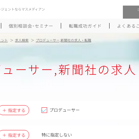
ージェントならマスメディアン
個別相談会･セミナー
転職成功ガイド
よくある
ェント
求人検索
プロデューサー,新聞社の求人・転職
転職活動を始めるにあたり
メーカー・事業会社への転職
デューサー,新聞社の求人
履歴書のつくり方
大手広告会社への転職
職務経歴書のつくり方
エグゼクティブ転職
ポートフォリオのつくり方
しゅふクリ･ママクリ転職
面接対策
年収アップ転職
プロデューサー
指定する
未経験から広告業界への転職
Uターン･Iターン転職
特に指定しない
指定する