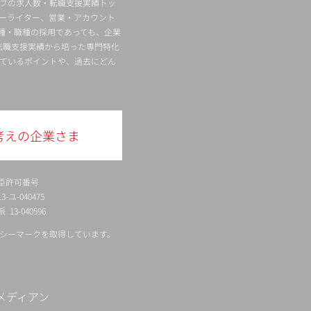
ィブの求人数・転職支援実績トッ
ーライター、営業・アカウント
種・職種の採用であっても、企業
転職支援実績から培った専門特化
ているポイントや、過去にどん
考えの企業さま
臣許可番号
ユ-040475
13-040596
シーマークを取得しています。
メディアン