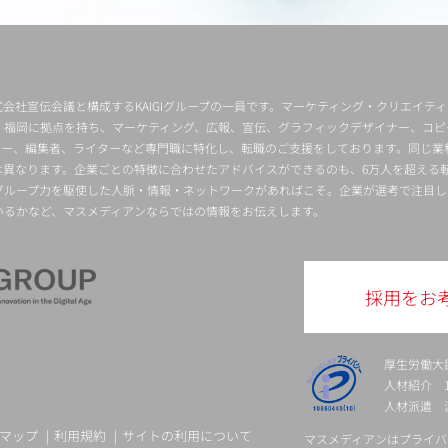
会社宣伝会議と構成するKAIGIグループの一員です。マーケティング・クリエイテ
・福岡に拠点を持ち、マーケティング、広報、宣伝、グラフィックデザイナー、コピ
クター、編集者、ライターなど専門職に特化し、転職のご支援をしております。同じ業
は異なります。企業ごとの特徴に合わせたアドバイスができるのも、6万人を超える
グループ力を駆使した人脈・情報・ネットワークがあればこそ。企業が選考で注目し
いるかなど、マスメディアンならではの情報をお伝えします。
採用をお
厚生労働大
人材紹介 13-
人材派遣 派 
マップ
利用規約
サイトの利用について
マスメディアンはプライバ