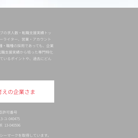
ィブの求人数・転職支援実績トッ
ーライター、営業・アカウント
種・職種の採用であっても、企業
転職支援実績から培った専門特化
ているポイントや、過去にどん
考えの企業さま
臣許可番号
ユ-040475
13-040596
シーマークを取得しています。