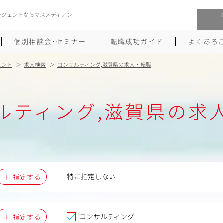
ージェントならマスメディアン
個別相談会･セミナー
転職成功ガイド
よくある
ェント
求人検索
コンサルティング,滋賀県の求人・転職
転職活動を始めるにあたり
メーカー・事業会社への転職
ルティング,滋賀県の求
履歴書のつくり方
大手広告会社への転職
職務経歴書のつくり方
エグゼクティブ転職
ポートフォリオのつくり方
しゅふクリ･ママクリ転職
面接対策
年収アップ転職
特に指定しない
指定する
未経験から広告業界への転職
Uターン･Iターン転職
コンサルティング
指定する