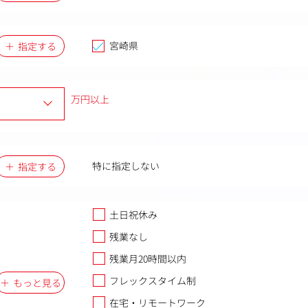
宮崎県
指定する
万円以上
特に指定しない
指定する
土日祝休み
残業なし
残業月20時間以内
フレックスタイム制
もっと見る
在宅・リモートワーク