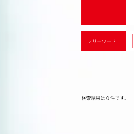
フリーワード
検索結果は０件です。