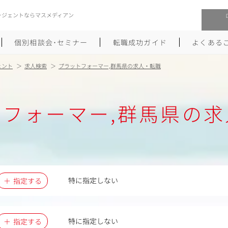
ージェントならマスメディアン
個別相談会･セミナー
転職成功ガイド
よくある
ェント
求人検索
プラットフォーマー,群馬県の求人・転職
転職活動を始めるにあたり
メーカー・事業会社への転職
トフォーマー,群馬県の求
履歴書のつくり方
大手広告会社への転職
職務経歴書のつくり方
エグゼクティブ転職
ポートフォリオのつくり方
しゅふクリ･ママクリ転職
面接対策
年収アップ転職
特に指定しない
指定する
未経験から広告業界への転職
Uターン･Iターン転職
特に指定しない
指定する