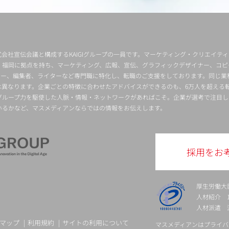
会社宣伝会議と構成するKAIGIグループの一員です。マーケティング・クリエイテ
・福岡に拠点を持ち、マーケティング、広報、宣伝、グラフィックデザイナー、コピ
クター、編集者、ライターなど専門職に特化し、転職のご支援をしております。同じ業
は異なります。企業ごとの特徴に合わせたアドバイスができるのも、6万人を超える
グループ力を駆使した人脈・情報・ネットワークがあればこそ。企業が選考で注目し
いるかなど、マスメディアンならではの情報をお伝えします。
採用をお
厚生労働大
人材紹介 13-
人材派遣 派 
マップ
利用規約
サイトの利用について
マスメディアンはプライバ