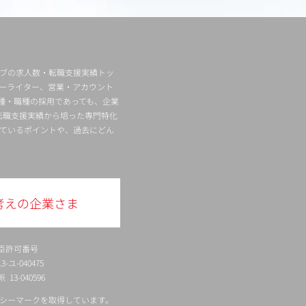
ィブの求人数・転職支援実績トッ
ーライター、営業・アカウント
種・職種の採用であっても、企業
転職支援実績から培った専門特化
ているポイントや、過去にどん
考えの企業さま
臣許可番号
ユ-040475
13-040596
シーマークを取得しています。