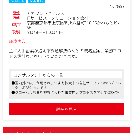
転勤なし
Web面接
・プロダクトマネジメント・開発チームとの連携によるプロ
No.75887
ダクト戦略の共創
職種
アカウントセールス
・人材採用・育成を通じた組織強化
業種
ITサービス・ソリューション会社
京都府京都市上京区御所八幡町110-16かわもとビル
勤務地
※変更の範囲：同社ビジネス領域における業務全般
5F
年収例
540万円～1,000万円
【現状の課題】
職務内容
主力プロダクト「Anews」は情報収集・分析にとどまらず、
企業の新規事業創出プロセスに変革をもたらすサービスへと
主に大手企業が抱える課題解決のための戦略立案、業務プロ
進化中です。現在は経営企画部門の責任者が事業責任者を兼
セス設計などを行っていただきます。
任していますが、今後さらなる成長を実現するためには、営
業・CSを統括し、非連続な成長を牽引できる専門的なリーダ
■具体的には
ーが必要です。
・マーケティングチームと共同しゼロから戦略的なアプロー
コンサルタントからの一言
ストックマークのSaaSはSMB向けの効率化ツールとは異な
チを企画
り、エンタープライズと新たな価値を共創する挑戦的な事業
●国内外で広く利用され、いまも拡大中の自社サービスのWebディレ
・顧客の課題を深く理解し、自社プロダクトを活用したソリ
クターポジションです
であり、自ら戦略を描き市場を切り拓く力が求められます。
ューションの提供
●グローバル展開を視野に入れた事業拡大プロセスを間近で体感で
・顧客への継続的な提案活動とフォローアップ
き、推進していける環境です
【チーム構成】
・セールスとカスタマーサクセスチームの共同作業の業務設
●フルリモート、フルフレックスを制度化しており、自分のペースや
CEO直下でAccount Divisionを管掌いただきます。
計
生活スタイルに合わせた就業を可能にしています
詳細を見る
※Account Division：セールス・CSが所属
・顧客ユースケースの整理とプロダクト開発へのフィードバ
ック
【ポジションの魅力】
・数値分析 など
・最先端のLLM技術をいち早く実装し、SaaS × Deep Techの