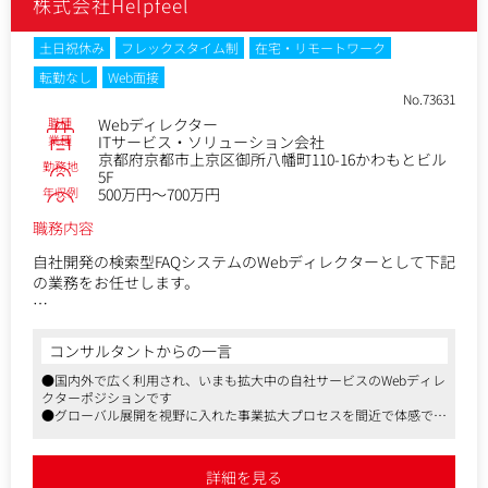
独自性を活かした生成AIプロダクトの事業成長に関われま
株式会社Helpfeel
■ポジションの魅力
す。
・社内外ともに経営層とのコミュニケーションが多く、経営
・国内トップエンタープライズを相手に、単純な業務効率化
者視点が養える
土日祝休み
フレックスタイム制
在宅・リモートワーク
ではなく、新しい価値を創出するビジネスに携われます。
・目的に合わせてルールや制度を0から作ることができる
転勤なし
Web面接
・シリーズDを終え、累計80億円超の資金調達を活用した事業
・顧客の課題解決のための提案を通じて、営業力や契約交渉
No.73631
グロースを事業責任者としてリードいただけます。
力がより高くなる
職種
Webディレクター
・セールスプロセス全体を管理する力や、売上目標達成に向
業種
ITサービス・ソリューション会社
けた計画立案能力が身に付く
京都府京都市上京区御所八幡町110-16かわもとビル
勤務地
5F
年収例
500万円～700万円
職務内容
自社開発の検索型FAQシステムのWebディレクターとして下記
の業務をお任せします。
・セールスとともに商談の同席
・顧客に提供するサービスサイトのカスタマイズ作業
コンサルタントからの一言
・納品までのスケジュール管理
●国内外で広く利用され、いまも拡大中の自社サービスのWebディレ
・納品前後での技術的な要望に対する応対
クターポジションです
・サービスサイトやアプリに対するUI/UXの改善提案
●グローバル展開を視野に入れた事業拡大プロセスを間近で体感で
・既存のFAQコンテンツの収集、移行など
き、推進していける環境です
●フルリモート、フルフレックスを制度化しており、自分のペースや
セールスが開拓した後、技術的な顧客フォローを担当してい
生活スタイルに合わせた就業を可能にしています
詳細を見る