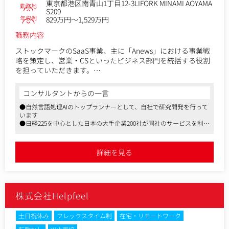
東京都港区南青山1丁目12-3LIFORK MINAMI AOYAMA
勤務地
S209
年収例
829万円～1,529万円
職務内容
ストックマークのSaaS事業、主に「Anews」における事業戦
略を策定し、営業・CSといったビジネス部門を統括する役割
を担っていただきます。
事業責任者として単なる売上目標の達成にとどまらず、市
場・組織・顧客の慣性を打ち破るゲームチェンジャーである
コンサルタントからの一言
こと、再現性のある成長基盤を構築することがミッションと
●自然言語処理AIのトップランナーとして、自社で研究開発を行って
なります。
います
●日経225を中心とした日本の大手企業200社が同社のサービスを利用
■具体的には
しています
・全社戦略・事業戦略の立案と推進
●フルリモート可能の自由な働き方、年俸の自己申告制など、個人の
…既存市場の再定義および新たな市場の創出（マーケット定
主体性を尊重するカルチャーです
詳細を見る
義/GTM戦略の設計）
…事業部との連携によるKPI設計・事業健全性のモニタリング
・セールス組織、カスタマーサクセス組織のマネジメント・
体制強化
株式会社Helpfeel
…複雑なエンタープライズセールスのプロセス構築・改善
…顧客との共創型価値提供を実現するためのCS強化
・マーケティング部門との連携による需要創出・リード獲得
土日祝休み
フレックスタイム制
在宅・リモートワーク
戦略の構築