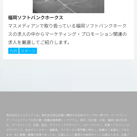
福岡ソフトバンクホークス
マスメディアンで取り扱っている福岡ソフトバンクホーク
スの求人の中からマーケティング・プロモーション関連の
求人を厳選してご紹介します。
九州
スポーツ
株式会社マスメディアンは、株式会社宣伝会議と構成するKAIGIグループの一員です。マーケティン
グ・クリエイティブの求人数・転職支援実績トップクラス。東京・名古屋・大阪・福岡に拠点を持
ち、マーケティング、広報、宣伝、グラフィックデザイナー、コピーライター、営業・アカウントエ
グゼクティブ、Webディレクター、編集者、ライターなど専門職に特化し、転職のご支援をしており
ます。同じ業種・職種の採用であっても、企業によって重視する採用ポイントは異なります。企業ご