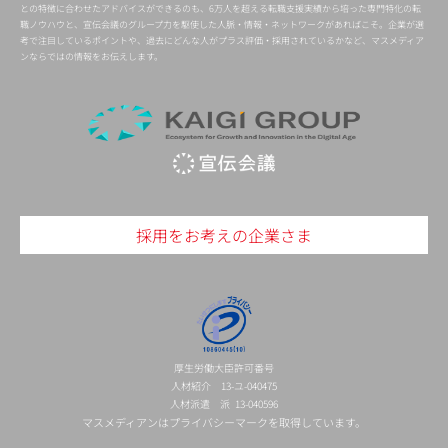
との特徴に合わせたアドバイスができるのも、6万人を超える転職支援実績から培った専門特化の転
職ノウハウと、宣伝会議のグループ力を駆使した人脈・情報・ネットワークがあればこそ。企業が選
考で注目しているポイントや、過去にどんな人がプラス評価・採用されているかなど、マスメディア
ンならではの情報をお伝えします。
採用をお考えの企業さま
厚生労働大臣許可番号
人材紹介 13-ユ-040475
人材派遣 派 13-040596
マスメディアンはプライバシーマークを取得しています。