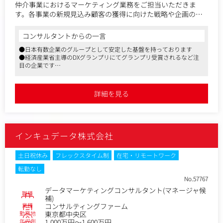
仲介事業におけるマーケティング業務をご担当いただきま
す。各事業の新規見込み顧客の獲得に向けた戦略や企画の設
計から施策実行・効果測定・改善施策立案といったPDCAに一
貫して携わっていただき、同社サービスのブランド力や集客
コンサルタントからの一言
活動、お客さま満足度の向上が大きなミッションとなりま
●日本有数企業のグループとして安定した基盤を持っております
す。
●経済産業省主導のDXグランプリにてグランプリ受賞されるなど注
目の企業です
●残業代は全額別途支給など福利厚生も充実しております
詳細を見る
インキュデータ株式会社
土日祝休み
フレックスタイム制
在宅・リモートワーク
転勤なし
No.57767
データマーケティングコンサルタント(マネージャ候
職種
補)
業種
コンサルティングファーム
勤務地
東京都中央区
年収例
1,000万円～1,600万円