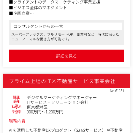
■クライアントのデータマーケティング事業支援
■ビジネス全体のマネジメント
■企画立案
■施策実行
コンサルタントからの一言
スーパーフレックス、フルリモートOK、副業可など、時代に沿った
ニューノーマルな働き方が可能です。
詳細を見る
プライム上場のIT×不動産サービス事業会社
No.61151
職種
デジタルマーケティングマネージャー
業種
ITサービス・ソリューション会社
勤務地
東京都港区
年収例
900万円～1,200万円
職務内容
AIを活用した不動産DXプロダクト（SaaSサービス）や不動産