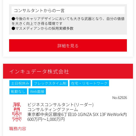
システムのプランニング段階から、必要に応じて、協業パー
トナーや社内のエンジニア・マーケティングスタッフなど社
コンサルタントからの一言
内外のプロフェッショナルと協働しながら、プロジェクトを
●今後のキャリアデザインにおいても大きな武器となり、自分の価値
推進していただきます。
を大きく向上でき得る環境です
●マスメディアンからの採用実績多数
詳細を見る
インキュデータ株式会社
土日祝休み
フレックスタイム制
在宅・リモートワーク
転勤なし
Web面接
No.62926
職種
ビジネスコンサルタント(リーダー)
業種
コンサルティングファーム
勤務地
東京都中央区銀座6丁目10-1GINZA SIX 13F WeWork内
年収例
600万円～1,000万円
職務内容