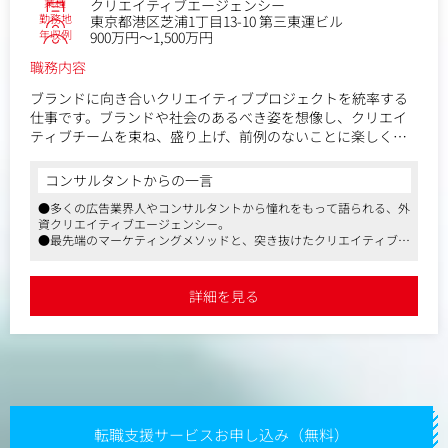
・顧客とのコミュニケーション責任
業種
クリエイティブエージェンシー
勤務地
東京都港区芝浦1丁目13-10 第三東運ビル
・日常的なアウトプット品質の管理
年収例
900万円～1,500万円
・各種会議体のファシリテーション
・PJ中に発生する課題の抽出と解決
職務内容
・軌道修正、イレギュラーへの迅速な対応
・顧客への見積作成、更新、金額交渉
ブランドに向き合いクリエイティブプロジェクトを統率する
仕事です。ブランドや社会のあるべき姿を想像し、クリエイ
ティブチームを束ね、盛り上げ、前例のないことに楽しく挑
む、その先頭に立つ方を探しています。
コンサルタントからの一言
＜具体的な職務内容＞
●多くの広告業界人やコンサルタントから憧れをもって語られる、外
・ブランド担当者のパートナーとなり、戦略から表現までを
資クリエイティブエージェンシー。
一気通貫して設計する
●最先端のマーケティングメソッドと、突き抜けたクリエイティブ力
・クリエイティブチームのリーダーとして、コピーライタ
を兼ね備えた、国内屈指のプレイヤーです。
ー、アートディレクター、CMプランナー、アクティベーショ
●マスメディアン経由での入社実績が多数ございます。
ンプランナー、デジタルプランナー、PRプランナーにそれぞ
詳細を見る
れ的確なディレクションを遂行し、課題を高度に解決するク
リエイティブを生み出す
・時に自らの課題意識からクリエイティブを立案し、周囲を
巻き込んで実現する
・既存の概念に捉われることなく、新たなことへ挑戦する
転職支援サービスお申し込み（無料）