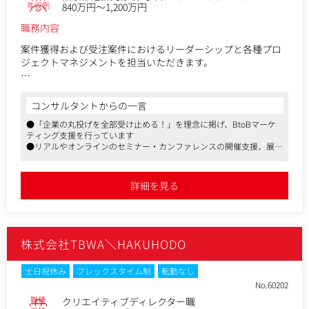
年収例
840万円～1,200万円
・コミュニケーション施策の高度化に向けた実行およびディ
レクション
職務内容
・チームリードと後輩育成、マネジメント
案件獲得および受注案件におけるリーダーシップと各種プロ
ジェクトマネジメントを担当いただきます。
▼営業（新規・リピート・クロスセル・アップセル）
・継続的なコネクション作り
コンサルタントからの一言
・既存顧客、プロスペクトへの継続的コミュニケーション
●「企業の丸投げを全部受け止める！」を理念に掲げ、BtoBマーケ
・課題ヒアリングと提案機会の創出
ティング支援を行っています
●リアルやオンラインのセミナー・カンファレンスの開催支援、展示
▼企画・プレゼン・受注：売上獲得に責任を持つ
会ブースの出展支援、Webサイト、映像、印刷物のコンテンツ制作か
・企画チーム構築（社内および外部パートナー）
らメディア連携プロモーション施策の立案まで、リードジェネレーシ
・提案PJのリーダーシップ
ョンやブランディングのサポートを行っています
詳細を見る
●個性的な評価制度を持っていることも特徴です。昇進は挙手制。社
・企画内容の最終ジャッジ
員自らの申告で昇進の交渉を行い、マネージャー陣による総合評価を
・プレゼンテーションとプレゼン後フォロー
経て実現されるようなシステムになっています
・案件獲得
株式会社TBWA＼HAKUHODO
▼受注案件：円滑な進行管理とリーダーシップ、顧客満足に
責任を持つ
・PJ体制構築（社内および外部パートナー）
土日祝休み
フレックスタイム制
転勤なし
・全体統括マネジメントとリーダーシップ
No.60202
・全体プロジェクト進行進捗管理責任
職種
クリエイティブディレクター職