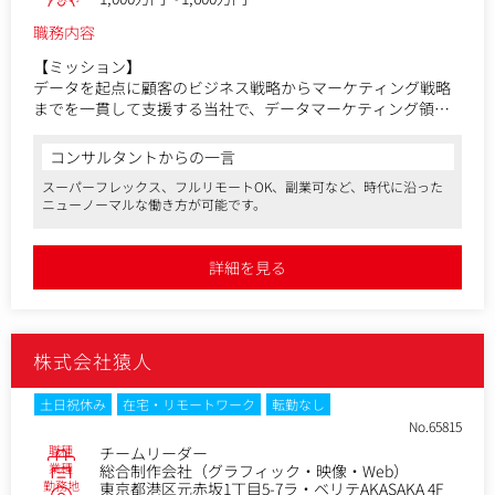
職務内容
【ミッション】
データを起点に顧客のビジネス戦略からマーケティング戦略
までを一貫して支援する当社で、データマーケティング領域
における専門性を活かして顧客の課題解決に貢献するととも
に、組織のマネジメントおよびスケーラビリティ向上にも取
コンサルタントからの一言
り組んでいただきます。
スーパーフレックス、フルリモートOK、副業可など、時代に沿った
ニューノーマルな働き方が可能です。
【主な業務】
データに関する専門性を軸に戦略コンサルティングからマー
ケティング支援までを一貫して行う当社において、データを
詳細を見る
基にしたマーケティング戦略の立案やコミュニケーションシ
ナリオの設計、PDCAの推進といったデータマーケティングコ
ンサルティング業務を担っていただくとともに、マネージャ
ー候補として組織マネジメントやチームリードにも責任を持
株式会社猿人
って取り組んでいただきます。
【具体的な業務】
土日祝休み
在宅・リモートワーク
転勤なし
・データ分析を基にした、顧客の課題把握およびマーケティ
No.65815
ング（コミュニケーション）戦略立案
職種
チームリーダー
・顧客課題に基づくコミュニケーションシナリオ設計（主に
業種
総合制作会社（グラフィック・映像・Web）
デジタル）およびダッシュボード構築のディレクション
勤務地
東京都港区元赤坂1丁目5-7ラ・ベリテAKASAKA 4F