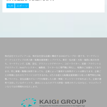
九州
スポーツ
株式会社マスメディアンは、株式会社宣伝会議と構成するKAIGIグループの一員です。マーケティン
グ・クリエイティブの求人数・転職支援実績トップクラス。東京・名古屋・大阪・福岡に拠点を持
ち、マーケティング、広報、宣伝、グラフィックデザイナー、コピーライター、営業・アカウントエ
グゼクティブ、Webディレクター、編集者、ライターなど専門職に特化し、転職のご支援をしており
ます。同じ業種・職種の採用であっても、企業によって重視する採用ポイントは異なります。企業ご
との特徴に合わせたアドバイスができるのも、6万人を超える転職支援実績から培った専門特化の転
職ノウハウと、宣伝会議のグループ力を駆使した人脈・情報・ネットワークがあればこそ。企業が選
考で注目しているポイントや、過去にどんな人がプラス評価・採用されているかなど、マスメディア
ンならではの情報をお伝えします。