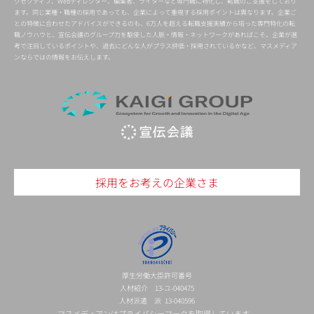
グゼクティブ、Webディレクター、編集者、ライターなど専門職に特化し、転職のご支援をしており
ます。同じ業種・職種の採用であっても、企業によって重視する採用ポイントは異なります。企業ご
との特徴に合わせたアドバイスができるのも、6万人を超える転職支援実績から培った専門特化の転
職ノウハウと、宣伝会議のグループ力を駆使した人脈・情報・ネットワークがあればこそ。企業が選
考で注目しているポイントや、過去にどんな人がプラス評価・採用されているかなど、マスメディア
ンならではの情報をお伝えします。
採用をお考えの企業さま
厚生労働大臣許可番号
人材紹介 13-ユ-040475
人材派遣 派 13-040596
マスメディアンはプライバシーマークを取得しています。