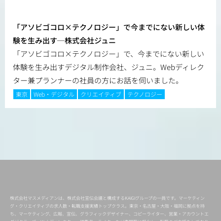
「アソビゴコロ×テクノロジー」で今までにない新しい体
験を生み出す─株式会社ジュニ
「アソビゴコロ×テクノロジー」で、今までにない新しい
体験を生み出すデジタル制作会社、ジュニ。Webディレク
ター兼プランナーの社員の方にお話を伺いました。
東京
Web・デジタル
クリエイティブ
テクノロジー
株式会社マスメディアンは、株式会社宣伝会議と構成するKAIGIグループの一員です。マーケティン
グ・クリエイティブの求人数・転職支援実績トップクラス。東京・名古屋・大阪・福岡に拠点を持
ち、マーケティング、広報、宣伝、グラフィックデザイナー、コピーライター、営業・アカウントエ