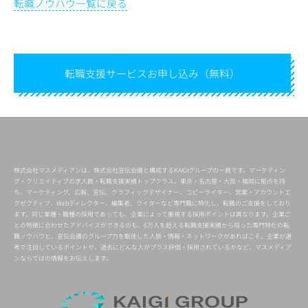
転職ノウハウ一覧に戻る
転職支援サービス
お申し込み（無料）
株式会社マスメディアンは、株式会社宣伝会議と構成するKAIGIグループの一員です。マーケティン
グ・クリエイティブの求人数・転職支援実績トップクラス。東京・名古屋・大阪・福岡に拠点を持
ち、マーケティング、広報、宣伝、グラフィックデザイナー、コピーライター、営業・アカウントエ
グゼクティブ、Webディレクター、編集者、ライターなど専門職に特化し、転職のご支援をしており
ます。同じ業種・職種の採用であっても、企業によって重視する採用ポイントは異なります。企業ご
との特徴に合わせたアドバイスができるのも、6万人を超える転職支援実績から培った専門特化の転
職ノウハウと、宣伝会議のグループ力を駆使した人脈・情報・ネットワークがあればこそ。企業が選
考で注目しているポイントや、過去にどんな人がプラス評価・採用されているかなど、マスメディア
ンならではの情報をお伝えします。