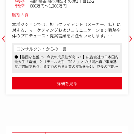
勤務地
福岡県福岡市東区多の津1丁目12-2
年収例
600万円～1,200万円
職務内容
本ポジションでは、担当クライアント（メーカー、卸）に
‹
›
対する、マーケティングおよびコミュニケーション戦略全
体のプロデュース・提案営業をお任せいたします。
クライアントの事業や経営に深く踏み込み、マーケティン
グ全体の戦略を描き、実践していくことが求められるポジ
コンサルタントからの一言
ションとなります。
●【強固な基盤で、今後の成長性が高い！】広告会社の日本国内
最大手「電通」とリテール大手「TRIAL」との共同出資で事業基
＜具体的な業務内容＞
盤が強固であり、資本力のある企業の支援を受け、成長の可能性
（雇い入れ直後）
が高いです
・各流通企業との商談及びプロジェクト進行業務（資料作
●【リテール領域の最前線で戦える！】電通（広告最大手） のマ
成業務含む）
ーケティングノウハウと、TRIAL（リテール大手） の購買データ
詳細を見る
や流通ネットワークを活用し、店頭とデジタルを融合させるリテ
・簡易的なデータ分析業務
ールマーケティングの最前線に挑むことができます
・プランニング業務（資料作成・打ち合わせ対応）
●【大手クライアント多数！】ナショナルブランド（大手メーカ
・見積/請求対応
ー）との取引が多い ため、影響力の大きな案件に関われます
・メーカー、卸向け商談（動画制作・商品開発・各種プロ
ジェクト、他）
・クリエイティブの制作進行
・その他、事業運営に関わる各種業務、経営補佐
※福岡⇔東京の出張が発生する可能性がございます。