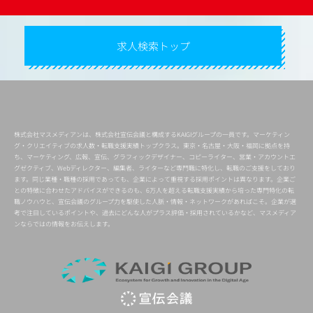
求人検索トップ
株式会社マスメディアンは、株式会社宣伝会議と構成するKAIGIグループの一員です。マーケティン
グ・クリエイティブの求人数・転職支援実績トップクラス。東京・名古屋・大阪・福岡に拠点を持
ち、マーケティング、広報、宣伝、グラフィックデザイナー、コピーライター、営業・アカウントエ
グゼクティブ、Webディレクター、編集者、ライターなど専門職に特化し、転職のご支援をしており
ます。同じ業種・職種の採用であっても、企業によって重視する採用ポイントは異なります。企業ご
との特徴に合わせたアドバイスができるのも、6万人を超える転職支援実績から培った専門特化の転
職ノウハウと、宣伝会議のグループ力を駆使した人脈・情報・ネットワークがあればこそ。企業が選
考で注目しているポイントや、過去にどんな人がプラス評価・採用されているかなど、マスメディア
ンならではの情報をお伝えします。