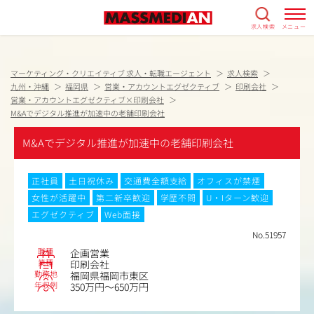
求人検索
メニュー
マーケティング・クリエイティブ 求人・転職エージェント
求人検索
九州・沖縄
福岡県
営業・アカウントエグゼクティブ
印刷会社
営業・アカウントエグゼクティブ×印刷会社
M&Aでデジタル推進が加速中の老舗印刷会社
M&Aでデジタル推進が加速中の老舗印刷会社
正社員
土日祝休み
交通費全額支給
オフィスが禁煙
女性が活躍中
第二新卒歓迎
学歴不問
U・Iターン歓迎
エグゼクティブ
Web面接
No.51957
職種
企画営業
業種
印刷会社
勤務地
福岡県福岡市東区
年収例
350万円～650万円