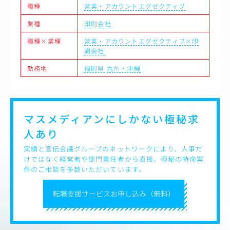
●プランニング業務
職種
営業・アカウントエグゼクティブ
・マーケティング課題に応じた各種広告の戦略プランの立
業種
印刷会社
案とKPI/KGIの提案、設定
・マスを含めたメディアプランニング作業
職種×業種
営業・アカウントエグゼクティブ×印
・ブランディングおよびセールスプロモーション両方のマ
刷会社
ーケティングプラン
勤務地
福岡県
九州・沖縄
マスメディアンにしかない
極秘求
人あり
実績と宣伝会議グループのネットワークにより、人事だ
けではなく経営者や部門責任者から直接、極秘の特命案
件のご相談を多数いただいています。
転職支援サービスお申し込み（無料）