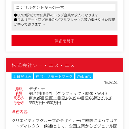
に限定せず、サービスデザインやCXデザインまで広げてい
コンサルタントからの一言
ます。
●UI/UX領域で常に業界のトップ企業の求人になります
●フルリモート可／副業OK／フルフレックス等の働きやすい環境
GoodpatchのUI/UXデザイナーは、戦略フェース？から表
が整っております
層まて？一貫した形て？ユーサ？ーの目にふれる部分のア
●現在はUI/UX領域に囚われず、デザインを起点とした新規事業の
ウトフ？ットをする役割を担いますが、クライアントの課
立ち上げや、企業のデザイン戦略立案、デザイン組織構築支援な
題は日々変化しており、既存のプロセスでプロジェクトを
ど企業の経営層とコンサルティングする形で事業を拡大しており
詳細を見る
ます
進めていくだけで本質的な価値を提供することはできませ
ん。
「デザインの力を証明する」ためには、既存の手段にとら
株式会社シー・エヌ・エス
われず自ら領域を広げて課題解決に取り組み続けることが
必要です。こうした事業の拡大を背景に、UI/UXデザイナ
ーとして活躍いただける人材を募集します。
土日祝休み
在宅・リモートワーク
Web面接
No.62551
■業務内容
職種
デザイナー
日本を代表する大手企業からスタートアップまで幅広いク
業種
総合制作会社（グラフィック・映像・Web）
勤務地
東京都目黒区上目黒2-9-35 中目黒GS第2ビル1F
ライアントに対して、デザインパートナーとして並走しな
年収例
350万円～600万円
がら、案件への深い理解とデザインアウトプットを通して
クライアント、ユーザーに価値を提供します。
職務内容
■具体的な仕事内容
クリエイティブグループのデザイナー(ご経験によってはア
ートディレクター候補)として、企画立案からビジュアル開