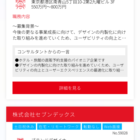
勤務地
東京都港区南青山5丁目10-2第2九曜ビル 3F
年収例
550万円～800万円
職務内容
～募集背景～
今後の更なる事業成長に向けて、デザインの内製化に向け
た取り組みを進めていくため、ユーザビリティの向上とユ
ーザーエクスペリエンスの最適化に取り組んでいただくUX
UIデザイナーを募集いたします。
コンサルタントからの一言
●ホテル・旅館の直販予約支援のパイオニア企業です
■具体的には
●デザインの内製化に向けた取り組みを進めていくため、ユーザ
・ユーザーのニーズやビジネス要件に基づいてUX/UI設計
ビリティの向上とユーザーエクスペリエンスの最適化に取り組ん
・UX/UIのフィードバックを通じてデザインを改善し製品
でいただくUXUIデザイナーを募集いたします
価値を向上
・各種デザイン進行管理、リソースやツール管理、調整
詳細を見る
・マーケティングや営業など他部署と連携した施策立案、
実行
・全社的なデザイン領域における品質管理
・外部パートナー企業との協業(要件定義・進捗管理・品質
株式会社セブンデックス
管理)
■業務ツール
土日祝休み
在宅・リモートワーク
転勤なし
Web面接
・Backlog、Redmine
No.59028
・Chatwork、Google drive
職種