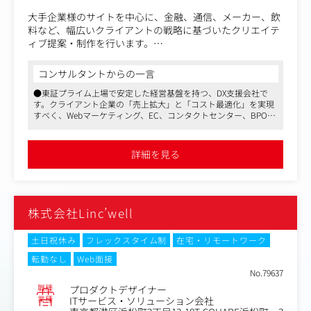
大手企業様のサイトを中心に、金融、通信、メーカー、飲
料など、幅広いクライアントの戦略に基づいたクリエイテ
ィブ提案・制作を行います。
具体的には：
コンサルタントからの一言
●Webサイトの新規開発・運用・更新業務、LINE、SNSア
●東証プライム上場で安定した経営基盤を持つ、DX支援会社で
カウントの運用・更新業務においてのデザインディレクシ
す。クライアント企業の「売上拡大」と「コスト最適化」を実現
ョン、デザイン制作業務。
すべく、Webマーケティング、EC、コンタクトセンター、BPOな
-Webコンテンツのビジュアル・グラフィックデザイン
ど幅広い角度から提案を行っています
-スマホアプリ、WebサービスのUIデザイン
●顧客企業数は850社以上！ ANA、NTTドコモ、サントリーなどナ
-UX設計からアウトプットまで、全体を網羅したデザイン
ショナルクライアントとの取引が多数です
詳細を見る
●平均残業時間は20～30h。福利厚生も整っており、育休・産休
ディレクション
からの復職率はなんと96 ％。ワークライフバランスを保ちなが
-コストマネジメントやコンテンツプランニングやクリエ
ら、長く働くことができる環境です
イティブ提案など。
株式会社Linc’well
【仕事の進め方】
・ディレクター職から依頼を受けてデザイン・モックアッ
プを制作し、エンジニア職に実装をお願いする流れが一般
土日祝休み
フレックスタイム制
在宅・リモートワーク
的ですが、同社ではデザイナーからの提案やディレクター
転勤なし
Web面接
とともに改善プランを検討するといったアクションが可能
No.79637
です。
職種
プロダクトデザイナー
・ディレクター職やエンジニア職と連携を取りながら、既
業種
ITサービス・ソリューション会社
存コンテンツの改修や新機能開発などを担当いただき、ク