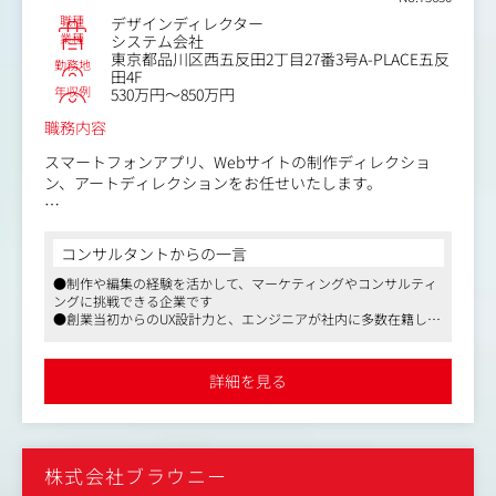
発支援
職種
デザインディレクター
業種
システム会社
表層的なデザインだけではなく、ユーザーの利用状況やク
東京都品川区西五反田2丁目27番3号A-PLACE五反
勤務地
ライアントのビジネスを理解した設計やデザインの経験を
田4F
年収例
することができます。
530万円～850万円
また、センター内には、UXコンサルタント、プランナー、
職務内容
マーケターなど専門領域に特化したメンバーも在籍してい
ますので、彼らとのコラボレーションにより新たな知見も
スマートフォンアプリ、Webサイトの制作ディレクショ
身につけやすい環境です。
ン、アートディレクションをお任せいたします。
（社内体制から見る同社の強み）
（具体的には）
同社は人や社会の役に立つアイデア、それを実現するため
・ユーザーニーズの理解・整理
コンサルタントからの一言
の方法など、新しいものを作るためのさまざまな「How」
・営業、開発チームと連携しながらの顧客との要件整理
を持つ、デザインのプロフェッショナル集団です。そのた
●制作や編集の経験を活かして、マーケティングやコンサルティ
・情報設計、UI設計、デザインのディレクション
ングに挑戦できる企業です
め社内にはUX/UIに関連する資格保有者が多数在籍してい
・業務に必要なスケジューリング、リソース計画の策定、
●創業当初からのUX設計力と、エンジニアが社内に多数在籍して
ます。
進行管理
いる開発力に強みを持っています
最高の使い心地を実現するため、チーム全員でクライアン
・新規ビジネス獲得に向けた営業サポート業務、企画提案
●長期取引のクライアントが多いので、リリース後のサービスの
トに対して、リサーチやコンセプトの策定、コンテンツの
業務
成長にまで関われる機会がございます
詳細を見る
企画提案、プロモーション計画の立案、ユーザー視点での
課題発見など、さらなる改善を提案しながら完成度の高い
（技術スタック）
アプリやサイト、ユーザーとのタッチポイント全てを対象
・HCDに基づいた要件整理/企画提案
としてデザインをつくりあげます。
・スマートフォンアプリ、WebのUX/UI設計
また、バックエンドエンジニア、フロントエンドエンジニ
株式会社ブラウニー
・スマートフォンアプリ、Webにおける進行管理
アも多数在籍されており、高い開発速度と技術力を有する