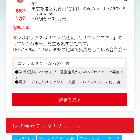
楽）
東京都港区北青山2丁目14-4WeWork the ARGYLE
勤務地
aoyama 6F
年収例
500万円～700万円
職務内容
マンガボックスは「マンガ出版」と「マンガアプリ」で
『マンガの未来』を生み出す会社です。
TBSが51%、DeNAが49%の比率で出資をしている合弁会社
で、DeNA時代から培ってきたマンガにおける『作る』
『販売する』、そして 『拡大させる』というメディアのパ
コンサルタントからの一言
ートナーが加わり、これから新たなチャレンジを仕掛けて
●業績好調なマンガアプリ運営企業からWebデザイナーの募集で
いくフェーズにあります。
す
●電子アプリ上だけではなく、出版、テレビでのドラマ化、映画
今回は、マンガボックス編集部公式サイトを中心としたサ
化などマルチメディア展開も図れる環境です
イト内のWebデザイナーを募集いたします。
●フレックスタイム・リモートワークを活用した柔軟な働き方が
ご担当いただくのは、マンガボックス編集部公式サイト
可能です
詳細を見る
におけるWebデザイン全般です。
キャンペーンLPやバナー制作に加え、サイトの象徴となる
キービジュアル作成など、クリエイティブ制作をお任せい
たします。
株式会社デジタルガレージ
＜具体的には＞
・Webサイトデザイン全般
土日祝休み
フレックスタイム制
在宅・リモートワーク