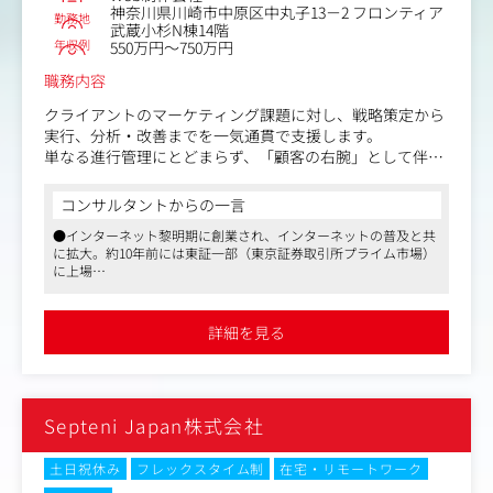
神奈川県川崎市中原区中丸子13－2 フロンティア
勤務地
武蔵小杉N棟14階
年収例
550万円～750万円
職務内容
クライアントのマーケティング課題に対し、戦略策定から
実行、分析・改善までを一気通貫で支援します。
単なる進行管理にとどまらず、「顧客の右腕」として伴走
しながらプロジェクトを推進し、関係各所との合意形成を
図りながら、事業成長をリードする役割を担っていただき
コンサルタントからの一言
ます 。
●インターネット黎明期に創業され、インターネットの普及と共
に拡大。約10年前には東証一部（東京証券取引所プライム市場）
＜具体的な業務内容＞
に上場
・プロジェクト推進、タスク管理、およびステークホルダ
●3000名近くの社員と約20のグループ会社、デジタル系専門職種
ーとの合意形成
45種であらゆるクライアントの課題にも対応しクライアントの成
・GAなど分析ツールを用いた定量的・定性的な分析、およ
果に大きく貢献してきました
詳細を見る
●働き方の面でも非常におすすめの企業です。残業時間は少な
びレポーティング
く、長く働けるよう時短や休暇制度が充実。業務に集中できる環
・分析・解析結果から課題を特定し、具体的な改善アクシ
境です
ョンへの落とし込みと提案
・（将来的に）若手社員の指導育成、アウトプットに対す
Septeni Japan株式会社
る品質管理などのチームマネジメント
＜入社後のオンボーディング＞
土日祝休み
フレックスタイム制
在宅・リモートワーク
1ヶ月目：