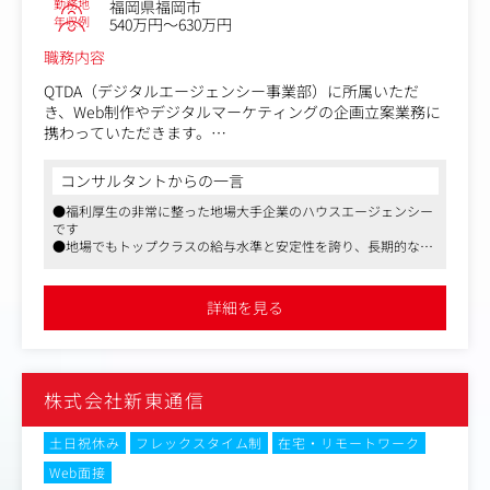
勤務地
福岡県福岡市
年収例
540万円～630万円
●SNS コンテンツ企画・運用（特にリール動画）
職務内容
Instagram等を中心としたSNSリール動画の企画・設計・
制作ディレクション
QTDA（デジタルエージェンシー事業部）に所属いただ
投稿スケジュール設計、KPI設定、効果測定・改善
き、Web制作やデジタルマーケティングの企画立案業務に
SNSキャンペーン設計、ターゲット統計分析
携わっていただきます。
●AB3Cフレームワーク活用ワークショップ
戦略立案、制作、運営、分析から改善まで、各分野のプロ
コンサルタントからの一言
社内外向けワークショップや研修の企画・設計・開催（ク
フェッショナルは揃っています。そのチームの先頭に立っ
ライアント向け、社内スキルアップ、採用イベント等）
●福利厚生の非常に整った地場大手企業のハウスエージェンシー
てPDCAサイクルを回していただくことを期待していま
AB3Cフレームワークを用いた課題整理、戦略立案の実践
です
す。
●地場でもトップクラスの給与水準と安定性を誇り、長期的な視
型ワークショップのファシリテーション
点で働きやすい環境が魅力的です
●年休130日・フルフレックス・在宅可と、福岡で理想の働き方
●クライアントとの協働
を実現できる求人です
詳細を見る
中小企業経営者とのヒアリング、課題整理、提案書作成・
プレゼン
定期ミーティング、進行管理、成果共有
※職務内容は経験・適性に応じて調整します。
株式会社新東通信
土日祝休み
フレックスタイム制
在宅・リモートワーク
Web面接