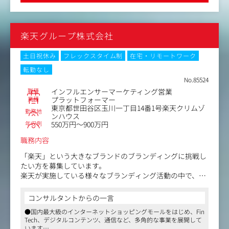
毎年複数の商品を企画・リリースしながら、ブランドごと
の価値を磨き、より多くのお客様に選ばれるブランドへと
育てていきたいと考えています。
楽天グループ株式会社
その実現に向けて、商品の企画段階から販売戦略、プロモ
ーション、改善提案まで一気通貫で関わり、自らブランド
土日祝休み
フレックスタイム制
在宅・リモートワーク
を成長させていけるマーケティング人材を募集します。
転勤なし
No.85524
【業務内容】
職種
インフルエンサーマーケティング営業
「自分たちで作ったブランド・商品」を「自分たちの広
業種
プラットフォーマー
告」でより多くの方に手にとっていただくことをミッショ
東京都世田谷区玉川一丁目14番1号楽天クリムゾ
勤務地
ンとし、ヨミテが展開する自社ブランドのマーケティング
ンハウス
年収例
業務をお任せします。
550万円～900万円
職務内容
＜具体的な業務＞
・自社ブランド商品の複数媒体での広告運用（GDN、YD
「楽天」という大きなブランドのブランディングに挑戦し
A、LINE、Facebook、Twitter、TikTok、SmartNews、DS
たい方を募集しています。
P、その他アドネットワークなど）
楽天が実施している様々なブランディング活動の中で、本
・数字管理・分析 ・WEB広告のキャッチコピー作成 ・WE
ポジションでは、特に日本国内向けの対外的なブランドコ
Bページのセールスライティング
ミュニケーションに注力した業務に取り組んでいただきま
コンサルタントからの一言
・その他デジタルプロモーションの戦略立案・実行
す。
●国内最大級のインターネットショッピングモールをはじめ、Fin
データに基づく傾向や論理的な仮説から、新規企画・施策
Tech、デジタルコンテンツ、通信など、多角的な事業を展開して
単なる広告運用や販売促進にとどまらず、顧客理解を起点
の立案、実行、そして運用やPDCAを継続的に実施するオ
います