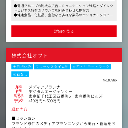
1. 課題抽出・戦略立案
●電通グループの膨大な広告コミュニケーション戦略とダイレク
クライアントのKGI/KPIに基づいた、ターゲット選定およ
トビジネス特有のノウハウを組み合わせた提案力
びメディアプランニング配信設計の構築（アカウント構造
●健康食品、化粧品、金融など多様な業界のナショナルクライア
の設計、タグマネジメント等）
ントを担当できるチャンス
●最新技術（AI活用、Cookieレス対応など）を駆使した業界最前
2. 運用実行・最適化
線のスキルが身につく環境
詳細を見る
日次の運用管理（入札調整、予算管理、クリエイティブの
差し替え）A/Bテストの実施によるクリエイティブおよびL
Pの改善提案
株式会社オプト
3. 分析・レポーティング
各種計測ツールを用いた効果検証
定期的な報告会の実施と、データに基づいた次の一手の提
土日祝休み
フレックスタイム制
在宅・リモートワーク
案
転勤なし
No.83986
＜主なクライアント＞
職種
メディアプランナー
クライアントの業界は、健康食品・総合通販・化粧品・金
業種
デジタルエージェンシー
融・ソフトウェア・B2Bなど様々。大規模案件も多く、ナ
勤務地
東京都千代田区四番町6 東急番町ビル5F
ショナルクライアントに携われる可能性もあります。
年収例
410万円～600万円
職務内容
＜求人のポイント＞
・戦略的思考の醸成： 単なる作業者ではなく、クライアン
■ミッション
トのパートナーとして経営に近い視点で提案ができます。
ブランド与件のメディアプランニングから実行・管理をお
・最新技術への触れ： AI活用やCookieレス対応など、常に