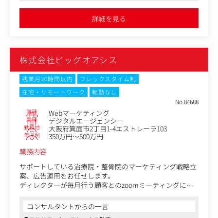
＜具体的な業務内容＞
45種であらゆるクライアントの課題にも対応しクライアントの成
・MAツールに連携するためのデータ抽出・整形、テーブ
果に大きく貢献してきました
詳細を見る
●働き方の面でも非常におすすめの企業です。残業時間は少な
ル内容の確認等のデータマネジメント
く、長く働けるよう時短や休暇制度が充実。業務に集中できる環
・シナリオ設計に基づく配信設定、コンテンツ（メール・
境です
LINE・ページ等）の作成・実装
・配信結果のレポート作成、可視化、分析を通じたPDCA
株式会社ビッグオアシス
サイクルの実行
・様々なチャネルを活用したCRM推進、計画立案や施策実
行、進捗管理/ディレクション
残業月20時間以内
フレックスタイム制
在宅・リモートワーク
転勤なし
＜案件例＞
No.84688
総合外食チェーン、エンターテインメント、ファーストフ
職種
Webマーケティング
ード、グローバル製造業など、業界を代表するリーディン
業種
デジタルエージェンシー
グカンパニーへの支援実績があり、業種を問わずご支援さ
勤務地
大阪府箕面市2丁目1-4エストレーラ103
せていただいています。
年収例
350万円～500万円
職務内容
＜入社後のオンボーディング＞
まずは担当のプロジェクトチームに参画し、現場の業務フ
サポートしている治療院・整骨院のマーケティング戦略立
ローやクライアントの環境に慣れていただくことからスタ
案、広告運用をお任せします。
ートします。
ディレクターが毎月行う顧客とのzoomミーティングに参
現場での運用実務（実装）に注力し、チームとしてクライ
加いただくこともあります。
アントのサービスグロースに努めていただきます。将来的
コンサルタントからの一言
にはリーダーやマネージャーへのキャリアアップも可能で
■具体的には
す。