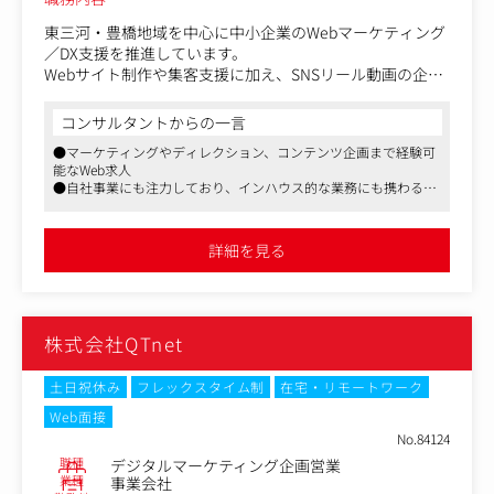
・ホームページの修正、更新対応
・ベンダーコントロール、社内調整
東三河・豊橋地域を中心に中小企業のWebマーケティング
・マニュアル作成、ユーザーへの展開
／DX支援を推進しています。
Webサイト制作や集客支援に加え、SNSリール動画の企
画・設計、AB3Cフレームワークを活用した実践型ワーク
ショップ企画・実施を通じて、クライアント企業の事業成
コンサルタントからの一言
長に寄与する役割強化のため増員募集します。
●マーケティングやディレクション、コンテンツ企画まで経験可
能なWeb求人
※AB3Cフレームワークとは、自社の強み・顧客・競合を
●自社事業にも注力しており、インハウス的な業務にも携わるこ
整理し、戦略を考えるための手法です。
とができます
●最大週4日までのリモートワークやサテライトオフィスでの勤
クライアントの課題を整理し、Webサイト・SNS・広告・
務が相談可能で、受難な働き方も魅力です
詳細を見る
分析を組み合わせながら、成果につながる改善提案まで一
貫して担当します。
地域企業と伴走しながら、事業成長に貢献できるポジショ
ンです。
株式会社QTnet
＜主な業務内容＞
●Webマーケティング・戦略
土日祝休み
フレックスタイム制
在宅・リモートワーク
クライアントのWebサイト企画・構成、制作ディレクショ
Web面接
ン、運用サポート
No.84124
SEO／MEO対策、リスティング広告提案・設計・分析
職種
デジタルマーケティング企画営業
Webデータ分析に基づく改善提案
業種
事業会社
中小企業向けWebマーケティング戦略立案・実行支援