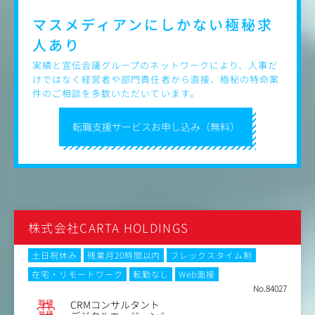
マスメディアンにしかない
極秘求
人あり
実績と宣伝会議グループのネットワークにより、人事だ
けではなく経営者や部門責任者から直接、極秘の特命案
件のご相談を多数いただいています。
転職支援サービスお申し込み（無料）
株式会社CARTA HOLDINGS
土日祝休み
残業月20時間以内
フレックスタイム制
在宅・リモートワーク
転勤なし
Web面接
No.84027
職種
CRMコンサルタント
業種