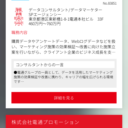
（広告運用による集客強化、顧客分析、サイトリニューア
No.83851
ルなど）を提案
職種
データコンサルタント/データマーケター
業種
SPエージェンシー
・高品質リードに対する企画提案
勤務地
東京都港区東新橋1-8-1電通本社ビル 33F
新規商談は、インサイドセールス部門から「確度の高いリ
年収例
460万円～760万円
ード」が供給されるため、テレアポや飛び込みは原則あり
職務内容
ません。
初回の商談から、課題の深掘りと仮説提案に集中できま
購買データやアンケートデータ、Webログデータなどを扱
す。
い、マーケティング施策の効果検証～改善に向けた施策立
案を行いながら、クライアント企業のビジネス成長を支援
・社内コンサルタント等との連携
していただきます。
営業一人が全てを背負うのではなく、社内のプロデューサ
大手メーカー、小売・飲食チェーンのビジネス課題をヒア
コンサルタントからの一言
ー・ディレクター・エンジニアとチームを組成します。
リングし、データを活用して成果効果を企図するコンサル
ご入社後はプロジェクトの「ハブ」となり、専門家を束ね
●電通グループの一員として、データを活用したマーケティング
ティング系業務がメインで、データアナリストを含む社内
て最適なソリューション提供を導いていただきます。
施策の効果検証や改善に携わり、キャリアの幅を広げられる環境
外のスタッフと多く携わる業務になります。
です
若手のメンバーも多いことから、OJT・勉強会を通じた後
●クライアントの課題解決に向けて、データ分析を活用しながら
詳細な事業内容：https://www.synergy-marketing.co.jp/a
進の育成や組織対応力強化にも貢献いただくことを期待し
成果を実現するやりがいのあるポジションです
gent/
ています。
●柔軟な働き方が可能で、テレワークやフレックス制度を活用し
詳細を見る
具体的なプロジェクト例：https://www.synergy-marketin
ながら、ワークライフバランスを保つことができます
g.co.jp/search-result/?showcase_service=planning&show
【具体的には】
case_industry=
・データに基づいたクライアント企業の課題発見
・課題を解決するマーケティング施策の立案～実行
株式会社電通プロモーション
・マーケティング施策の効果検証およびPDCAサイクルの
実現