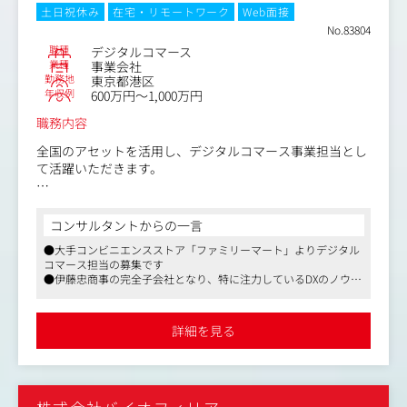
■インターネット広告の戦略・立案（キーワード選定、試
土日祝休み
在宅・リモートワーク
Web面接
験種ごとの予算配分等）
No.83804
■データに基づいた、リスティング広告の運用、SNS広告
職種
デジタルコマース
の運用
業種
事業会社
勤務地
東京都港区
■広告運用の自動化、高速化
年収例
600万円～1,000万円
■マス広告（TVCMなど）の効果測定の企画・立案
■各種レポートや、アクセス解析に基づくパフォーマンス
職務内容
分析（Googleアナリティクス）、CRMデータ分析
■分析に基づいたアクション、関係各所との協力、ディレ
全国のアセットを活用し、デジタルコマース事業担当とし
クション等
て活躍いただきます。
■その他マーケティング施策の企画・立案全般
【業務内容】
・サイト運営業務
コンサルタントからの一言
-ディレクション業務（バナー・LP制作管理、サイト掲載
●大手コンビニエンスストア「ファミリーマート」よりデジタル
内容管理など）
コマース担当の募集です
-サイト更新業務（管理画面による各種設定の登録・更新
●伊藤忠商事の完全子会社となり、特に注力しているDXのノウハ
※HTML、CSS知識歓迎）
ウをシナジーとして活かしながら、コンビニエンスストア業界の
-販促施策（クーポン・キャンペーン）の企画、検証、改
DXを推進している過渡期です
善
●残業時間少なく、また給与水準が高い環境です
詳細を見る
-PR・SNS投稿・メルマガの企画、検証、改善
・サイト改善業務
-各種クリエイティブに関する検証および改善
-UIUX改善に関する検証およびUIUX改善に伴う要件定義