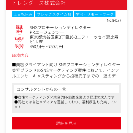
づくりに携われます。
トレンダーズ株式会社
・事業のアップデートに向けた市場ニーズの抽出
・高い裁量と推進力：既存の枠組みに縛られず、新規案件
を中心に、自身の推進力を活かしてプロジェクトの方向性
土日祝休み
フレックスタイム制
在宅・リモートワーク
を決定づける重要な役割を担えます。
No.84177
・本質的な改善提案力：ツールを使いこなすだけでなく、
職種
SNSプロモーションディレクター
「なぜそのデータが出るのか」「次に何をすべきか」とい
業種
PRエージェンシー
う深い洞察に基づいた提案を行うことで、クライアントの
東京都渋谷区東3丁目16-3エフ・ニッセイ恵比寿
勤務地
ビジネスに直接貢献できます 。
ビル 8F
年収例
450万円～750万円
職務内容
■美容クライアント向け SNSプロモーションディレクター
美容ブランドのSNSマーケティング案件において、インフ
ルエンサーキャスティングから投稿完了までの一連のディ
レクション業務をお任せします。
コンサルタントからの一言
【具体的には】
●女性マーケティング×統合的PR施策企業より経理の求人です
- インフルエンサー・事務所との連携（オファー・交渉・
●同社では自社メディアを運営しており、福利厚生も充実してい
進行管理）
ます
- 投稿企画の実施詳細共有・下書き確認・修正依頼
- 案件進行におけるリスク管理・品質向上のための提案
- 社内チームとの連携によるクライアント満足度向上
詳細を見る
- スケジュール管理・進捗報告