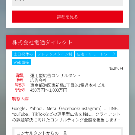
に、ブランドコンセプトの設計、ターゲット選定、訴求開
ペレーション面も含めて総合的に経験していただきます。
●「Rakuten Fashion」は、楽天グループにおける注力事業の1つ
発、販売戦略、CRM、商品開発・リニューアルへの提案ま
また、社内の異なる役割や目的を持つ様々なステークホル
で、高成長率を維持しているビジネスの一つです。このビジネス
で、ブランド成長に必要な幅広い領域に関わっていただき
ダーと協調関係を結びながら、アウトプットのインパクト
拡大期に参画することで、自身の仕事を通じて業界や社会へのイ
詳細を見る
ます。
ンパクトを実感できる機会、ビジネス拡大と共に自身も成長でき
強化を推進していただきます。
る機会があります
●同社では社内公用語を英語として、英語スキルを重視していま
＜具体的には＞
【業務内容】
す。外資系企業を始め、グローバルな環境で活かせる経験スキル
・自社ブランドにおけるマーケティング戦略の立案・実行
・楽天のブランドアイデンティティに基づくパーセプショ
を積めることも魅力のひとつです
・市場調査、競合分析、顧客理解をもとにしたコンセプト
株式会社電通ダイレクト
ン強化および好意度の醸成を目的にした、対外的なコミュ
設計、ターゲット選定、訴求開発
ニケーション施策の立案・実行・運用をする
・複数媒体での広告戦略立案・運用、クリエイティブ企
・プロジェクトマネージャーとして、複数のプロジェクト
土日祝休み
フレックスタイム制
在宅・リモートワーク
画、LP改善、制作ディレクション
やタスクを同時進行で効果的に管理し、業務を遂行する
Web面接
・売上、CPA、LTV、継続率などの数値分析および改善施策
・社内の様々なステークホルダーと協力・交渉し、長期的
No.84074
の立案
なコラボレーションの関係性を構築することで、アウトプ
職種
運用型広告コンサルタント
・CRM施策の企画・改善、コールセンターと連携した顧客
ットインパクトの最大化を目指す
業種
広告会社
の声の収集・分析
・データや論理的思考に基づいたPDCAを行い、課題の発
勤務地
東京都港区東新橋1丁目8-1電通本社ビル
・顧客インサイトを活かした商品開発、リニューアル、新
見と改善・解決を能動的に行う
年収例
450万円～1,000万円
商品リリースへの参画
・グループ全体としてのプロジェクトにおけるRFP、ガイ
職務内容
ドライン、プロセスなどの資料制作
・ヘッドクォーターと各事業をつなぐブランディング窓口
Google、Yahoo!、Meta（Facebook/Instagram）、LINE、
として、グループ全体のブランドガバナンス強化に貢献す
YouTube、TikTokなどの運用型広告を軸に、クライアント
る
の課題解決に向けたコンサルティング全般を担当します。
＜具体的な業務内容＞
コンサルタントからの一言