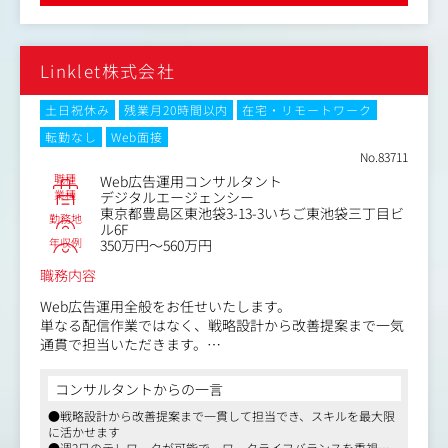
いる時間を勤務時間にしよう」という動きがあったり、個人のKPI
・商品登録、在庫管理、受発注管理、物流連携などのEC運
を達成すると昇給する制度が整っていたりします
営フロー全体の管理と継続的な改善
●「動物好きな方には悪い方はいない」とよく言うように、私が
■数値分析・管理
やり取りしている方々も、気さくで優しく丁寧な方々です
Linklet株式会社
・日次/週次レベルでの売上計画PDCAの実行
・EC事業全体のKPI/数値を分析し、売上や利益を「見える
化」する仕組みの構築
土日祝休み
残業月20時間以内
在宅・リモートワーク
・販売データに基づいた需要予測・在庫戦略の設計と、他
転勤なし
Web面接
部門との連携による生産調整
No.83711
■マネジメント・事業推進（将来的なミッション）
職種
Web広告運用コンサルタント
・EC運営チームの立ち上げ、育成、およびマネジメント
業種
デジタルエージェンシー
（プレイングマネージャー）
東京都豊島区東池袋3-13-3いちご東池袋三丁目ビ
勤務地
・新規ブランドや新モールへの展開検討など、事業の立ち
ル6F
年収例
上げ～推進を主体的に担う
350万円～560万円
職務内容
Web広告運用全般をお任せいたします。
単なる配信作業ではなく、戦略設計から改善提案まで一気
通貫で担当いただきます。
■主な業務内容
コンサルタントからの一言
・Google広告、Meta広告、LINE広告など各種Web広告の
●戦略設計から改善提案まで一貫して担当でき、スキルを最大限
運用
に活かせます
・アカウント設計およびターゲティング・入札戦略の最適
●週2日のテレワークが可能で、ワークライフバランスを重視し