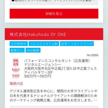
化
た環境です
・広告クリエイティブ（広告文・バナー）の企画および改
●年間休日120日以上、祝い金制度や確定拠出年金など働きやす
善ディレクション
さが魅力です
詳細を見る
・数値分析・効果測定・KPI管理（CPA／ROAS／CVR等）
・レポート作成、A/Bテスト実施、計測設定やLP改善提案
などの運用改善業務
株式会社Hakuhodo DY ONE
土日祝休み
フレックスタイム制
在宅・リモートワーク
転勤なし
Web面接
No.83856
職種
パフォーマンスコンサルタント（広告運用）
業種
デジタルエージェンシー
大阪府大阪市北区中之島2丁目3-18 中之島フェス
勤務地
ティバルタワー20F
年収例
500万円～700万円
職務内容
デジタル運用型広告を中心に、関西の大手クライアントや
日本を代表するナショナルクライアントの課題解決のため
のマーケティング戦略立案、広告運用をお任せします。
ユーザーの心理、クライアント企業のビジネスモデル、幾