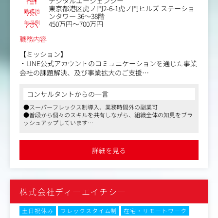
デジタルエージェンシー
東京都港区虎ノ門2-6-1虎ノ門ヒルズ ステーショ
勤務地
ンタワー 36～38階
年収例
450万円～700万円
職務内容
【ミッション】
・LINE公式アカウントのコミュニケーションを通じた事業
会社の課題解決、及び事業拡大のご支援
・「KNOTBOX」の事業拡大
コンサルタントからの一言
【業務内容】
●スーパーフレックス制導入、業務時間外の副業可
クライアントの事業課題を解決するため、LINE公式アカウ
●普段から個々のスキルを共有しながら、組織全体の知見をブラ
ントを軸としたマーケティング戦略の立案から実行、効果
ッシュアップしています
検証までを一気通貫で担当していただきます。
●育休・産休取得の男性・女性社員多数在籍
【具体的な業務】
詳細を見る
▼入社後
・運用の流れを掴む為にコンサルタントと伴走しながらス
ケジュール管理や入稿作業、レポート等の運用代行を対応
▼その後
株式会社ディーエイチシー
・事業会社の課題解決や目的達成に向けたLINE公式アカウ
ントのKPI設計
・目的に応じたLINE公式アカウントの最適な活用プラン、
土日祝休み
フレックスタイム制
在宅・リモートワーク