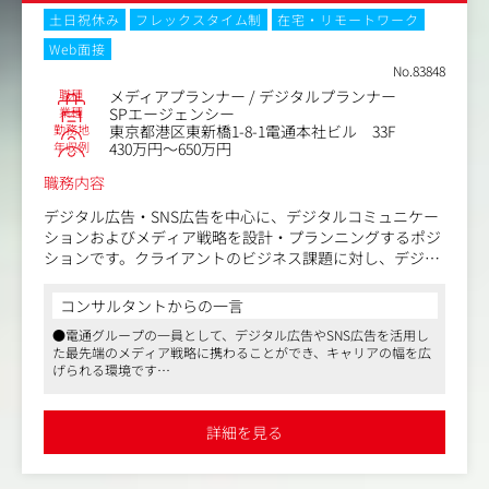
・様々な統計的手法を用いたデータ分析
土日祝休み
フレックスタイム制
在宅・リモートワーク
・クライアントに対する分析結果のレポーティング
Web面接
No.83848
職種
メディアプランナー / デジタルプランナー
業種
SPエージェンシー
勤務地
東京都港区東新橋1-8-1電通本社ビル 33F
年収例
430万円～650万円
職務内容
デジタル広告・SNS広告を中心に、デジタルコミュニケー
ションおよびメディア戦略を設計・プランニングするポジ
ションです。クライアントのビジネス課題に対し、デジタ
ル・SNS領域を主軸としたコミュニケーション戦略の立案
から実行・改善までをリードします。ターゲットのインサ
コンサルタントからの一言
イトを深く掘り下げ、「誰に・何を・どのように届ける
●電通グループの一員として、デジタル広告やSNS広告を活用し
か」というストーリーを設計。データに基づく論理的思考
た最先端のメディア戦略に携わることができ、キャリアの幅を広
と、メディアに関する専門知見を融合させ、ブランド・サ
げられる環境です
ービスとユーザーをつなぐ架け橋となる役割を担っていた
●チームで成果を追求する社風の中で、論理的思考とアイデア発
だきます。
想を活かしながら、クライアントの課題解決に貢献できます
●柔軟な働き方が可能で、テレワークやフレックス制度を活用し
詳細を見る
ながら、ワークライフバランスを保つことができます
【具体的な業務内容】
・クライアントへのヒアリングを通じた課題整理および仮
説立案