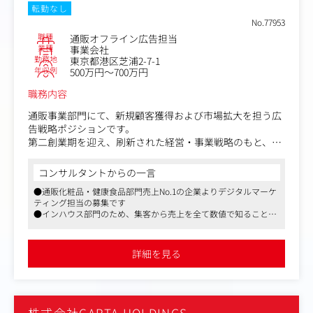
ロードマップの策定及び提案
転勤なし
・日々のアカウント運用における改善提案、その他運用・
No.77953
設定サポート、及びレポーティング
職種
通販オフライン広告担当
・顧客の課題を解決するためのキャンペーンの企画、設
業種
事業会社
計、開発ディレクション対応
勤務地
東京都港区芝浦2-7-1
・クライアント、及び広告代理店、プラットフォーマーな
年収例
500万円～700万円
どの各関係者との連携
職務内容
【業務の流れ】
通販事業部門にて、新規顧客獲得および市場拡大を担う広
▼ヒアリングや調査を通して企業が求める課題を抽出
告戦略ポジションです。
▼課題解決のためにLINE公式アカウント及びKNOTBOXを
第二創業期を迎え、刷新された経営・事業戦略のもと、重
活用したプランニング
要テーマである顧客獲得を推進いただきます。
▼企業に対して戦略や企画、運用プランを提案
コンサルタントからの一言
▼受注後、LINE公式アカウントの運用を支援・コンサルテ
本ポジションでは新聞折込・新聞広告・インフォマーシャ
ィング
●通販化粧品・健康食品部門売上No.1の企業よりデジタルマーケ
ル・同封同梱等のオフライン広告を中心に、施策立案から
ティング担当の募集です
実行、効果検証、改善、目標管理、制作進行まで一貫して
●インハウス部門のため、集客から売上を全て数値で知ることが
担当していただきます。
でき、反響を知ることもできるのでやりがいがあります
●産休育休後の復帰実績もあり、ワークライフバランスを保ちな
また今回配属となる広告宣伝グループでは、外部代理店と
がら長期的に働くことが可能です
詳細を見る
連携をしながらオンライン領域（GoogleやYahoo等のデジ
タル広告、アフィリエイト）の戦略立案、実行も担ってお
ります。
主にはオフラインの領域をお任せいたしますが、一部協力
株式会社CARTA HOLDINGS