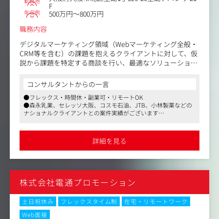
勤務地
▼主な事例
F
年収例
https://club.ec.medulla.jp/magazines/6-dqbnjorln
500万円～800万円
職務内容
デジタルマーケティング領域（Webマーケティング全般・
CRM等を含む）の課題を抱えるクライアントに対して、仮
説から課題を特定する商談を行い、最適なソリューション
提案を行うデジタルマーケティング支援サービスの営業～
コンサルティング業務を行っていただきます。
コンサルタントからの一言
●フレックス・時間休・副業可・リモートOK
同サービスは同社の特徴/強みの1つであり、さらなる事業
●森永乳業、セレッソ大阪、コスモ石油、JTB、小林製薬などの
成長の要となります。
ナショナルクライアントとの案件実績がございます
ご自身の裁量と責任において、クライアント企業の目的/
●産前産後休業や育児介護休業があり、復職した後は時短で勤務
目標達成に向けて、社内外との折衝をいとわずに取り組
することも可能
み、ビジネス課題を解決へと導いていただきます。
詳細を見る
ご入社後は、点ではなく面で攻める深耕営業活動をメイン
で行っていただく予定です。
株式会社電通プロモーション
（具体的な業務内容）
・SaaS契約済み顧客への深耕営業
すでに当社のCRMシステム（Synergy!）を利用中の顧客
土日祝休み
フレックスタイム制
在宅・リモートワーク
や、Web制作取引のある顧客に対する、さらなる課題解決
Web面接