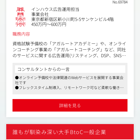
No.69784
職種
インハウス広告運用担当
業種
事業会社
勤務地
東京都新宿区新小川町5-5サンケンビル4階
年収例
450万円～600万円
職務内容
資格試験予備校の「アガルートアカデミー」や、オンライ
ンコーチング事業の「アガルートコーチング」など、同社
のサービスに関する広告運用(リスティング、DSP、SNS、
アフィリエイト、純広告)をお任せいたします。
コンサルタントからの一言
ご経験に合わせて、広告の運用調整だけではなく、戦略立
●オンライン予備校や法律関連のWebサービスを展開する事業会
案から～広告アカウント設計、メディア設計、改善・グロ
社です
ースまで一気通貫で行っていただくため、裁量を持ってお
●フレックスタイム制導入、リモートワーク可など柔軟な働き方
仕事できます。
ができる環境があります
●個人のニーズに応える内容の福利厚生を多数導入。各種勉強会
また、Webだけでなく、オフラインでのフィールドマーケ
や研修参加費用負担など、自己成長の後押しをしてくれる環境も
詳細を見る
整っています
ティング、TVCMでのマスマーケティング、イベントプロ
モーションの企画などマーケティング全般に携わることも
可能ですので、トータルマーケターとして自身のスキルセ
ットを広げられるポジションです。
誰もが馴染み深い大手BtoC一般企業
〈具体的な業務内容〉