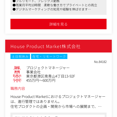
●フルリモート、フレックス勤務
・各種運用型広告（Google、Yahoo!、Metaなど）のプラ
●残業月平均10時間 柔軟な働き方でプライベートとの両立
ンニング、運用、改善提案
●デジタルマーケティングの知見や経験を伸ばせます
＜ポジションの魅力＞
・顧客折衝経験（課題ヒアリング・戦略提案）
・クライアントは大手や成長ベンチャー企業が多く、社会
・レポート作成、改善提案
関西は月２回出社がありますが基本リモート勤務
への影響力が大きい企業の担当者とダイレクトに向き合い
など
仕事での成果を出しながらプライベートも両立できる仕事となっ
詳細を見る
ながら成果向上へ貢献できます。
ています。
・特定のMAツールに縛られず、案件に応じてAdobe（Mar
■クライアント企業
keto Engage）、Blaze、Salesforceなど、幅広いツール経
・治療院・整骨院
験を積むことができます。
・年間広告予算：1100万円～30万円規模（年間50万円～30
・裁量の大きい新規案件の開拓フェーズに関わることがで
House Product Market株式会社
万円の少額予算が半数を占める）
き、スペシャリストとして現場の最前線でスキルを磨ける
環境です。
■案件対応について
土日祝休み
在宅・リモートワーク
・担当社数：50～70社を担当
No.84182
・1社あたり1名のディレクター・２名のマーケティング運
職種
プロジェクトマネージャー
用者のチーム体制で支援
業種
事業会社
勤務地
東京都港区南青山4丁目13-92F
年収例
455万円～600万円
職務内容
House Product Marketにおけるプロジェクトマネージャー
は、進行管理ではありません。
住宅プロダクトの企画・開発から市場への展開まで、
ブランド・マーケティング・流通を横断してプロジェクト
を成立させる役割です。