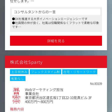
任せします。
進化する業界の最先端スキルが身につきます。
具体的には、「KPIの設計・ターゲット設計・メディアの
・キャリアの多様性： 運用スペシャリスト、マネジメント
プランニング・効果検証の設計」をプランニングし、自身
コンサルタントからの一言
層、またはマーケティング全体のPMなど、多様なキャリ
がプランニングした内容の実行や、実行後の顧客への実績
アパスが描けます。
●DXを推進する大手イノベーションエージェンシーです
報告までをご対応頂きます。
●社員間の仲が良く、社風は役職関係なくフラットで柔軟な印象
です
■担当業務
●良い意味で実力主義であり、社員のチャレンジを会社として支
・ブランド与件の提案活動
援します
・ブランド与件のメディアを中心とした施策のプランニン
詳細を見る
グ
・ブランド与件の入稿依頼 / 運用 / 実績報告（レポートや
定例含む）
株式会社Sparty
土日祝休み
フレックスタイム制
在宅・リモートワーク
転勤なし
No.83109
職種
Webマーケティング担当
業種
事業会社
勤務地
東京都渋谷区道玄坂1丁目22-10見真ビル 3F
年収例
400万円～800万円
職務内容