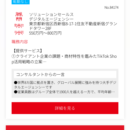
転勤なし
MTGや関連資料をもとに担当案件の状況・運用方針を把握
No.84174
（キャッチアップ）。また、既存メンバーのOJTで分析レ
職種
ソリューションセールス
ポート作成、レポートを元にした改善提案など本ポジショ
業種
デジタルエージェンシー
ンのベースとなる実業務の習得をしていきます。
東京都新宿区西新宿8-17-1住友不動産新宿グラン
勤務地
ドタワー28F
年収例
2ヶ月目：
550万円～800万円
自身単独でレポート、分析業務を遂行。同時に、関係各所
職務内容
との合意形成やプロジェクト推進に向けた地固めをしてい
ただき、クライアントとの信頼関係を構築していきます。
【提供サービス】
①クライアント企業の課題・商材特性を鑑みたTikTok Sho
3ヶ月目以降：
p活用戦略の立案
クライアントとの伴走を確立。分析、顧客ヒアリング等を
②TikTok Shopを活用した動画・LIVEコマースプランニン
通じてプロジェクトを推進するための改善案をクライアン
グ・実行
コンサルタントからの一言
トに提案していきます。
③クリエイター・インフルエンサーを活用したプロモーシ
並行して、若手メンバーのサポートなど、ユニット全体の
●世界8カ国に拠点を置き、グローバル展開に強みを持つ大手デジ
ョン設計
タルエージェンシーです
体制整備にも関わっていただきます。
●従業員数はグループ全体で1900人を越える一方で、平均年齢は
【業務内容】
29歳と若い人材が意欲高く活躍できる環境です
＜ポジションの魅力＞
・新規のクライアント企業開拓とリレーションシップの構
●年功序列ではなく裁量・自由度が大きく、リモートワークやフ
・大手クライアントの経験：社会的影響力のあるサービス
築
レックス制など働きやすい環境も整っています
詳細を見る
に向き合い、事業の根幹に関わるマーケティング戦略に深
・クライアント企業のニーズやビジネス課題に基づいたTi
く携わることができます。
kTok Shop活用ソリューションの提案
・専門家集団への架け橋：ユニット内のデータ専門家やメ
・社内外の制作チームやクリエイター／インフルエンサー
ンバーと連携し、チームとしての成果を最大化させる組織
を巻き込んだ動画/LIVEの企画およびディレクション