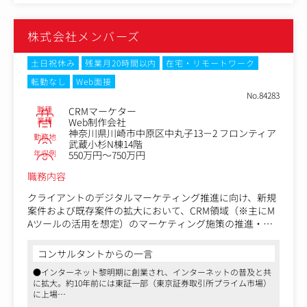
株式会社メンバーズ
土日祝休み
残業月20時間以内
在宅・リモートワーク
転勤なし
Web面接
No.84283
職種
CRMマーケター
業種
Web制作会社
神奈川県川崎市中原区中丸子13－2 フロンティア
勤務地
武蔵小杉N棟14階
年収例
550万円～750万円
職務内容
クライアントのデジタルマーケティング推進に向け、新規
案件および既存案件の拡大において、CRM領域（※主にM
Aツールの活用を想定）のマーケティング施策の推進・実
行を担っていただきます。
コンサルタントからの一言
特定のツールに限定せず、クライアントの課題に合わせて
●インターネット黎明期に創業され、インターネットの普及と共
データの管理から施策の実行、改善までの中流～下流プロ
に拡大。約10年前には東証一部（東京証券取引所プライム市場）
セスを一貫して担当いただくポジションとなります。
に上場
●3000名近くの社員と約20のグループ会社、デジタル系専門職種