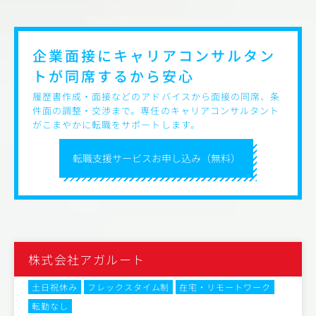
・位置情報データ、WEB行動データ等を活用した本質的な
課題抽出
・ターゲットおよび提供価値を整理したマーケティング・
コミュニケーション戦略の設計
企業面接にキャリアコンサルタン
・デジタル（広告、CRM、SNS等）を統合したメディア／
トが
同席するから安心
施策プランニング
・企画内容のプレゼンテーションおよび実施計画への落と
履歴書作成・面接などのアドバイスから面接の同席、条
し込み
件面の調整・交渉まで。専任のキャリアコンサルタント
・施策実施後の効果検証、改善提案、PDCAの推進
がこまやかに転職をサポートします。
・営業セクション、クリエーティブチーム、データマーケ
ティングチーム、制作チームなど、社内外関係者との連
転職支援サービスお申し込み（無料）
携・プロジェクト推進
株式会社アガルート
土日祝休み
フレックスタイム制
在宅・リモートワーク
転勤なし