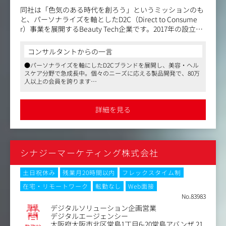
同社は「色気のある時代を創ろう」というミッションのも
と、パーソナライズを軸としたD2C（Direct to Consume
r）事業を展開するBeauty Tech企業です。2017年の設立以
来、テクノロジーとデータを活用し、一人ひとりの個性と
向き合う製品・サービスを提供することで、急速に成長を
コンサルタントからの一言
遂げてきました。
●パーソナライズを軸にしたD2Cブランドを展開し、美容・ヘル
スケア分野で急成長中。個々のニーズに応える製品開発で、80万
特に、ユーザーの髪質や肌質、ライフスタイルやなりたい
人以上の会員を誇ります
姿に沿って、「自分だけのプロダクト」を提供するという
●インフルエンサーマーケティングを通じてブランド認知を拡大
アプローチをいち早く確立し、一人ひとりの美容課題に最
するポジション。企画立案から実行までをリードし、クリエイテ
適なソリューションを提供しております。
ィブなアイデアを形にできます
詳細を見る
●週2回のリモートワークやフレックスタイム制を導入し、柔軟
本ポジションでは、ブランドの認知拡大・ファン獲得を目
な働き方が可能。年間休日120日以上で、ワークライフバランス
的に、Webマーケティング戦略から実行をリードしていた
も充実しています
だきます。
シナジーマーケティング株式会社
＜具体的には＞
・インハウスでの広告運用
・パートナー代理店の窓口・ディレクション
土日祝休み
残業月20時間以内
フレックスタイム制
・LP制作及びディレクション
在宅・リモートワーク
転勤なし
Web面接
・キャンペーンやオファーの企画提案
No.83983
・インフルエンサーやYouTuberと連動したコラボ企画の立
職種
デジタルソリューション企画営業
案～実行 など
業種
デジタルエージェンシー
大阪府大阪市北区堂島1丁目6-20堂島アバンザ 21