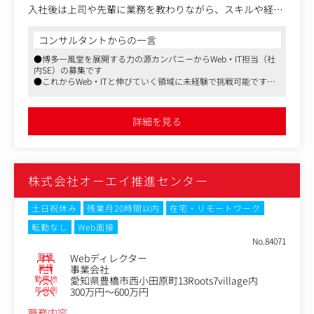
です。
入社後は上司や先輩に業務を教わりながら、スキルや経験
を身に着けていくことが可能です。
社内のシステムやインフラを支えるやりがいのあるお仕事
コンサルタントからの一言
になります。
●博多一風堂を展開する力の源カンパニーからWeb・IT担当（社
内SE）の募集です
社内は、気さくで明るい方が多数！年齢や入社年次に関係
●これからWeb・ITと伸びていく領域に未経験で挑戦可能です
なく、何でも気軽に言い合いながら仕事を進めています。
●マスメディアンからの紹介実績もあります
将来的に、システム導入のプロジェクトマネジメントなら
びにメンバーのマネジメント・予算・コスト管理もお任せ
詳細を見る
することを考えています。
※バックオフィスでの採用ですが、現場を知るために繁忙
期には1～2日程度ではございますが、
株式会社オーエイ推進センター
店舗スタッフとして店舗ヘルプに入ることがございます。
＜具体的には＞
土日祝休み
残業月20時間以内
在宅・リモートワーク
・社内システムの運用・保守
転勤なし
Web面接
・ネットワーク環境の管理
No.84071
・サーバーやクラウドサービスの運用
職種
Webディレクター
・システム障害時の一次対応
業種
事業会社
・ヘルプデスク
勤務地
愛知県豊橋市西小田原町13Roots7village内
・PC、携帯などのデバイス管理、ライセンス管理
年収例
300万円～600万円
・POSレジ設定、設置
職務内容