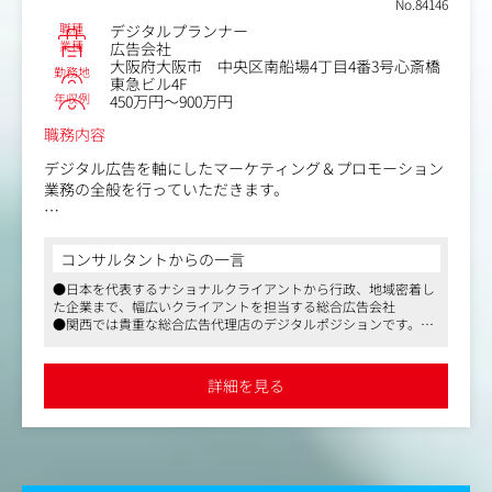
No.84146
職種
デジタルプランナー
業種
広告会社
大阪府大阪市 中央区南船場4丁目4番3号心斎橋
勤務地
東急ビル4F
年収例
450万円～900万円
職務内容
デジタル広告を軸にしたマーケティング＆プロモーション
業務の全般を行っていただきます。
■具体的な業務内容
・デジタル広告のプランニング提案～分析
コンサルタントからの一言
・デジタル広告の運用、ディレクション
●日本を代表するナショナルクライアントから行政、地域密着し
・プロモーションやキャンペーンなどの企画立案
た企業まで、幅広いクライアントを担当する総合広告会社
・SNSプロモーションの企画立案
●関西では貴重な総合広告代理店のデジタルポジションです。
・クリエイティブの開発＆提案 など
●会社全体としてチャレンジ風土があり、風通しが良い雰囲気で
デジタル領域を中心に、リアルプロモーションやキャンペ
す
ーンなど幅広い分野で業務を推進していただきます。
●実績次第で高待遇を目指せる会社であり、長期的キャリアを支
詳細を見る
援する上で福利厚生面も充実しています