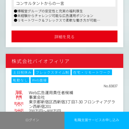
重もの要素を踏まえた仮説立案、実行、効果検証というPD
コンサルタントからの一言
CAサイクルを回し、 広告の成果を最大化するための戦略
●博報堂グループの安定性と充実の福利厚生
の立案、運用を行っていきます。
●未経験からチャレンジ可能な広告運用ポジション
Hakuhodo DY ONEが25年間培ってきたデジタル広告の深い
●リモートワーク＆フレックスで柔軟な働き方が可能
知見と、博報堂DYグループの持つアセットを組み合わせ、
●マスメディアンからのご紹介実績多数、丁寧にフォローします
幅広いマーケティングを実行をお任せする予定です。
詳細を見る
■具体的には
・各種運用型広告（Google、Yahoo!、Meta、Xなど）のプ
ランニング、運用、改善提案
・顧客折衝経験（課題ヒアリング・戦略提案）
株式会社バイオフィリア
・レポート作成、改善提案
など
土日祝休み
フレックスタイム制
在宅・リモートワーク
※最初から全ての仕事をお任せするわけではありません。
転勤なし
Web面接
まずは、業務を運用するための知識やノウハウをしっかり
No.83837
学んでいただきます。
職種
Web広告運用責任者候補
その後、習得したスキルや経験に応じて、一連の業務をま
業種
事業会社
とめてお任せする流れになります。
東京都新宿区西新宿3丁目7-30 フロンティアグラ
勤務地
ン西新宿201
年収例
■クライアント企業
700万円～800万円
・旅行/観光/人材/化粧品/商業施設/不動産/金融/消費財/
職務内容
ログイン
転職支援サービスお申し込み
食品 他
・年間広告予算：5,000万円～30億円規模
メイン商品であるココグルメのダイレクトレスポンス広告