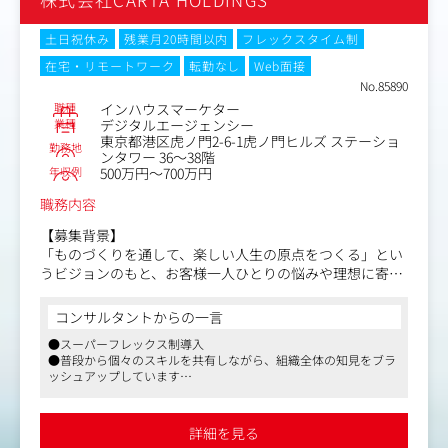
をしながら業務を進めていただきます。
＜具体的な業務内容＞
土日祝休み
残業月20時間以内
フレックスタイム制
・オフライン（新聞折込、新聞広告、インフォマ、同封同
在宅・リモートワーク
転勤なし
Web面接
梱等）広告を使った新規顧客獲得施策の立案、実行、結果
No.85890
振り返り、ブラッシュアップ、目標管理、制作物の進行
職種
インハウスマーケター
・広告代理店との交渉・商談
業種
デジタルエージェンシー
・販促商品の選定、WEB広告企画の立案・実行
東京都港区虎ノ門2-6-1虎ノ門ヒルズ ステーショ
勤務地
・Yahoo、Googleをはじめとしたアドネットワークやリス
ンタワー 36～38階
年収例
ティング広告、アフィリエイト広告の戦略立案
500万円～700万円
職務内容
【募集背景】
「ものづくりを通して、楽しい人生の原点をつくる」とい
うビジョンのもと、お客様一人ひとりの悩みや理想に寄り
添った商品づくりを行っています。
コンサルタントからの一言
2年後の売上100億円を目標に掲げ、既存ブランドのさらな
●スーパーフレックス制導入
る成長に加え、新たなブランド・商品の企画開発にも積極
●普段から個々のスキルを共有しながら、組織全体の知見をブラ
的に取り組んでいます。
ッシュアップしています
●育休・産休取得の男性・女性社員多数在籍
メーカーとして、商品を届けて終わりではなく、お客様の
声をもとに商品開発やリニューアルを重ね、より多くの方
詳細を見る
に感動体験を届けていくことが私たちの役割です。