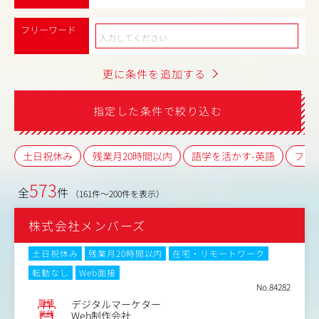
フリーワード
更に条件を追加する
指定した条件で絞り込む
土日祝休み
残業月20時間以内
語学を活かす-英語
フレ
573
全
件
（161件～200件を表示）
株式会社メンバーズ
土日祝休み
残業月20時間以内
在宅・リモートワーク
転勤なし
Web面接
No.84282
職種
デジタルマーケター
業種
Web制作会社