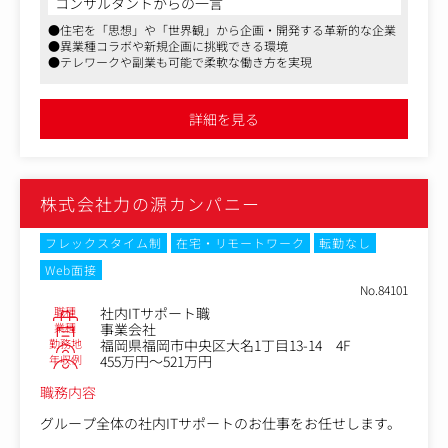
コンサルタントからの一言
●住宅を「思想」や「世界観」から企画・開発する革新的な企業
▼主な業務
●異業種コラボや新規企画に挑戦できる環境
・新規プロダクト／コラボレーション企画の立ち上げ
●テレワークや副業も可能で柔軟な働き方を実現
・ブランド戦略および施策の設計
・プロジェクト全体の構造設計・進行管理
・社内外メンバー（設計・マーケ・営業・外部パートナ
詳細を見る
ー）のディレクション
・施策実行～振り返り、改善までの推進
決まったものを回すのではなく、「まだ形になっていない
株式会社力の源カンパニー
ものを成立させる」ことがミッションです。
さまざまなコラボレーションをしながら、住宅を軸にした
フレックスタイム制
在宅・リモートワーク
転勤なし
ライフスタイル提案をしています。
Web面接
No.84101
【このポジションの特徴】
職種
社内ITサポート職
・プロダクト／ブランド／マーケ／流通を横断して関われ
業種
事業会社
る
勤務地
福岡県福岡市中央区大名1丁目13-14 4F
・異業種コラボや新規企画など、正解のないプロジェクト
年収例
455万円～521万円
が中心
職務内容
・自ら設計しないと何も進まない環境
いわゆる“管理者”ではなく、
グループ全体の社内ITサポートのお仕事をお任せします。
構造をつくりながらプロジェクトを前に進めるポジション