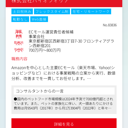
株式会社バイオフィリア
（サイトの改善）
-運用改善に関する検証および運用改善に伴う要件定義
（サイト管理画面の改善）
土日祝休み
フレックスタイム制
在宅・リモートワーク
・業務連携
転勤なし
Web面接
-同社アプリ「ファミペイ」との連携
No.83836
-マーケティング本部、広報部との販促・プロモーション
職種
ECモール運営責任者候補
に関する連携
業種
事業会社
東京都新宿区西新宿3丁目7-30 フロンティアグラ
勤務地
ン西新宿201
年収例
700万円～800万円
職務内容
Amazonを中心とした主要ECモール（楽天市場、Yahoo!シ
ョッピングなど）における事業戦略の立案から実行、数値
分析、改善までを一貫してお任せします。
【具体的な業務内容】
コンサルタントからの一言
■EC事業戦略・計画立案
●国内のペットフード市場規模は2024年予測で7000億円超とされ
・ECモールチャネル全体の売上目標達成に向けた戦略立案
ています。また、ペットの家族化に伴い、犬一頭あたりにかける
（販促、広告、価格戦略）
費用は月9543円（2017年）から月1万3904円（2022年）と年々増
・SKUごとの予算策定と達成に向けたロードマップの設計
加しているなど、ペットフードは今後の伸びも期待できる業界と
■実行・運営実務
いえるでしょう
・各モール広告運用（Amazon広告、楽天RPPなど）の企
●ベンチャー企業ではありますが、社内の体制はしっかりしてい
詳細を見る
ます。残業時間に関しては、勤怠の仕組みを「パソコンを開いて
画、実行、効果測定