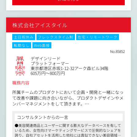
事補助制度、時差出勤制度ありなど長く働きやすい環境です
分析、PDCAサイクルの実行
▼適性やご希望、スキルを踏まえて、下記いずれかの部署
へ配属いたします。
株式会社アイスタイル
・Dクリニック：AGA/男性医療クリニック
・イースト駅前クリニック：ED/AGAクリニック
・SDHクリニック：オンライン診療クリニック
土日祝休み
フレックスタイム制
在宅・リモートワーク
・クレアージュエイジングケアクリニック：FAGA/女性医
転勤なし
Web面接
療クリニック
No.85852
職種
デザインリード
業種
プラットフォーマー
勤務地
東京都港区赤坂1-12-32アーク森ビル34階
年収例
605万円～800万円
職務内容
所属チームのプロダクトにおいて企画・開発と一緒になっ
て改善や課題に向き合いながら、プロダクトデザインやメ
ンバーマネジメントをして頂きます。
【具体的な業務】
コンサルタントからの一言
・企画と一体となって課題解決の実現
●美容関連商品とユーザーに関する膨大なデータベースを有して
・デザインチームの戦略立案と実行
いるため、女性向けマーケティングサービスで圧倒的なシェアを
・チームでパフォーマンスが発揮できる仕組み（AI利用な
誇り、自社アセットを活用した他社には真似できない美容領域特