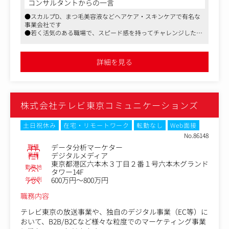
コンサルタントからの一言
＜具体的な業務内容＞
●スカルプD、まつ毛美容液などヘアケア・スキンケアで有名な
・GoogleやYahoo等のデジタルメディアや広告代理店と連
事業会社です
携したWeb広告の運用ディレクション
●若く活気のある職場で、スピード感を持ってチャレンジしたい
・Webサイトディレクション（バナー制作、ページ制作デ
ことを提案できる環境があります
ィレクション経験）
●残業月20時間程度、年間休日125日程度、エブリデープレミア
・計測ツール（Google Analytics・ADEBiS等）を活用した
ムタイム（定時1時間前の退社OK）、有給休暇90％取得推奨、食
詳細を見る
事補助制度、時差出勤制度ありなど長く働きやすい環境です
分析、PDCAサイクルの実行
▼適性やご希望、スキルを踏まえて、下記いずれかの部署
へ配属いたします。
株式会社テレビ東京コミュニケーションズ
・Dクリニック：AGA/男性医療クリニック
・イースト駅前クリニック：ED/AGAクリニック
土日祝休み
在宅・リモートワーク
転勤なし
Web面接
【Dクリニックとは】
No.86148
発毛・抜け毛治療の“最前線”を走り続ける、日本最大級の
職種
データ分析マーケター
専門クリニック。
業種
デジタルメディア
東京都港区六本木３丁目２番１号六本木グランド
Ｄクリニックは1999年の開院以来、延べ320万人を超える
勤務地
タワー14F
患者様を治療してきました。
年収例
600万円～800万円
患者様一人ひとりに合わた副作用のリスクの少ないパーソ
ナル処方を実現するため、
職務内容
対面での検査・診察にこだわり、院内製剤を行っていま
テレビ東京の放送事業や、独自のデジタル事業（EC等）に
す。
おいて、B2B/B2Cなど様々な粒度でのマーケティング事業