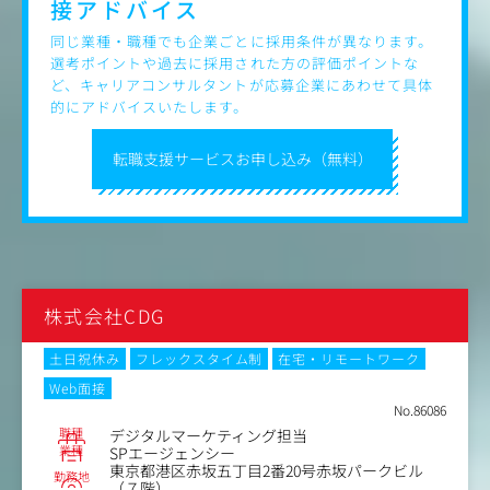
接アドバイス
同じ業種・職種でも企業ごとに採用条件が異なります。
選考ポイントや過去に採用された方の評価ポイントな
ど、キャリアコンサルタントが応募企業にあわせて具体
的にアドバイスいたします。
転職支援サービスお申し込み（無料）
株式会社CDG
土日祝休み
フレックスタイム制
在宅・リモートワーク
Web面接
No.86086
職種
デジタルマーケティング担当
業種
SPエージェンシー
東京都港区赤坂五丁目2番20号赤坂パークビル
勤務地
（７階）