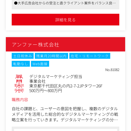
・Google Analyticsなどを活用したアクセス解析
●大手広告会社からの受注と直クライアント案件をバランス良く
・採用サイト・コーポレートサイト・LPの改善提案
請け負っており、ブレーンとしても認められているため企画から
・SEOを意識したコンテンツ企画
入る仕事が多く、地場大手クライアントの案件にも携わることが
・SNSやWEBメディアを活用した集客施策の立案
できます
詳細を見る
●代表や役員は地場では有力なプロダクション、代理店を経て加
・クライアントへのレポート作成・改善提案
入した幅広い知見をもつ優秀なディレクターばかりです
・クライアントへのSNS広告提案
・ディレクター、デザイナー、ライターなど社内外メンバ
ーとの連携
アンファー株式会社
・採用・広報・ブランディング領域におけるマーケティン
グ戦略の設計
土日祝休み
残業月20時間以内
在宅・リモートワーク
単に数字を見るだけではなく、「なぜ応募につながらない
転勤なし
Web面接
のか」「どんなメッセージならターゲットに届くのか」
No.81082
「どの導線を改善すれば成果が上がるのか」を考えなが
職種
デジタルマーケティング担当
ら、クリエイティブとマーケティングの両面から成果を追
業種
事業会社
求します。
勤務地
東京都千代田区丸の内2-7-2JPタワー26F
年収例
500万円～800万円
職務内容
自社の課題と、ユーザーの意図を把握し、複数のデジタル
メディアを活用した総合的なデジタルマーケティングの戦
略立案を行っていきます。デジタルマーケティングの分析
から施策立案実行まで一貫して携わることができます。