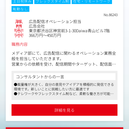
土日祝休み
フレックスタイム制
在宅・リモートワーク
転勤なし
No.86243
職種
広告配信オペレーション担当
業種
広告会社
勤務地
東京都渋谷区神宮前3-1-30Daiwa青山ビル7階
年収例
366万円～450万円
職務内容
メディア部にて、広告配信に関わるオペレーション業務全
般を担当していただきます。
営業からの依頼を受け、配信期間やターゲット、配信面を
確認し、広告配信プラットフォームへの配信設定および運
用業務などを行います。
コンサルタントからの一言
案件ごとに担当を持ちますが、チームで対応するためサポ
●裁量権が大きく、自分の意見やアイデアを積極的に発信できる
ート体制が整っています。
環境です。新しいことに挑戦したい方に最適です
●テレワークやフレックスタイム制など、柔軟な働き方が可能
【具体的な業務内容】
で、ワークライフバランスを重視する方にも魅力的な職場です
・広告配信プラットフォームへの配信設定業務
●NTTドコモや電通、博報堂といった大手企業の資本が入ってお
・配信設定後の数値チェックなどの運用管理業務
り、安定性と成長性を兼ね備えた企業です。広告業界でキャリア
詳細を見る
を築きたい方におすすめです
・レポート作成業務
・広告審査業務