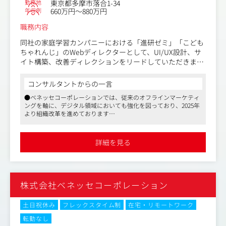
勤務地
東京都多摩市落合1-34
年収例
660万円～880万円
職務内容
同社の家庭学習カンパニーにおける「進研ゼミ」「こども
ちゃれんじ」のWebディレクターとして、UI/UX設計、サ
イト構築、改善ディレクションをリードしていただきま
す。
コンサルタントからの一言
単に要件通りに制作するのではなく、マーケティング戦略
●ベネッセコーポレーションでは、従来のオフラインマーケティ
に基づいて「どのような顧客体験を設計すれば、子供たち
ングを軸に、デジタル領域においても強化を図っており、2025年
の意欲や保護者の信頼につながるか」を企画段階から参画
より組織改革を進めております
し、エンジニアやデザイナーと共に形にしていくポジショ
●勝ちパターンを模索している状況なので、裁量を持って様々な
ンです。
施策に挑戦できる風土です。本ポジションは「どのような顧客体
国内有数のブランド力を背景に、従来の延長線上ではな
験を設計すれば、子供たちの意欲や保護者の信頼につながるか」
詳細を見る
を企画段階から参画し、エンジニアやデザイナーと共に形にして
く、社内リソースを最大限活用しながらも、従来の枠にと
いきます
らわれず、大胆かつ柔軟に戦略を再設計していただきま
●リモートワークやフレックスタイム制などを活用して、仕事と
す。
プライベートの両立が可能です
株式会社ベネッセコーポレーション
＜具体的には＞
・Webサイト戦略策定とその実行
・UI/UX設計
土日祝休み
フレックスタイム制
在宅・リモートワーク
・Web制作会社とのコミュニケーション、ディレクション
転勤なし
・データ分析及び改善施策立案～実行