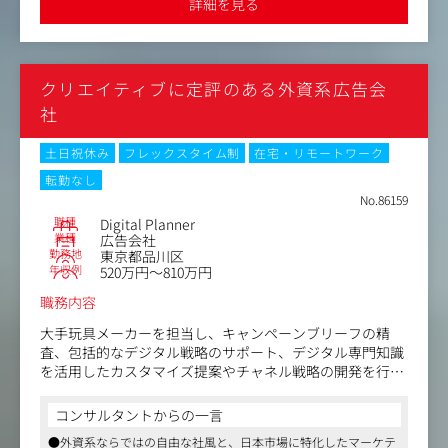
詳細を見る
きます。
・スケジュール・進行管理
・受注・在庫・物流管理
・HP・SNS（主にX）の更新
・カスタマーサポート対応
クリエイティブに定評のある外資系広告会
※スキルやご経験次第では、将来的に社員・管理者として
チームを引っ張っていただくポジションも検討していま
社
す。
土日祝休み
フレックスタイム制
在宅・リモートワーク
▼同社が手掛けている作品
転勤なし
https://www.prismlink.jp/pages/3176304/collection
No.86159
職種
Digital Planner
業種
広告会社
勤務地
東京都品川区
年収例
520万円～810万円
職務内容
大手玩具メーカーを担当し、キャンペーンブリーフの精
査、包括的なデジタル戦略のサポート、デジタル専門知識
を活用したカスタマイズ提案やチャネル戦略の開発を行っ
ていただきます。
※媒体の買い付け（購買）は行わず、パフォーマンスの最
コンサルタントからの一言
適化、自動化の採用、強固なテストアプローチの維持な
●外資系ならではの自由な社風と、日本市場に特化したマーケテ
ど、運用と戦略プランニングに焦点を当てたポジションで