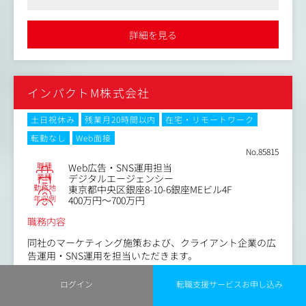
ど）作り
化のブランディングエージェンシーとして機能しています
・デザインに関わる文化醸成、情報発信、他部署連携の促
●自社ポータルサイトは美容市場の中でポジションを確立してい
進
るため、ほとんどすべての化粧品・美容メーカーとのルートがあ
詳細を見る
り、大手、外資～新興ブランドまで直接提案、折衝する機会が多
・プロジェクト進捗管理等
くあります
※ご経験やご志向により、toCもしくはtoB向けのデザイン
●産休・育休、フレックスタイム制など福利厚生が充実してお
領域いずれかへの配属となります
り、男女問わず長期的に働きやすい環境です
toC向けUIデザイン領域：@cosmeのWEBやAPP
インパクトM株式会社
toB向けUIデザイン領域：ブランドオフィシャル、Beauty
Press Board
※マネージャーになった場合
土日祝休み
残業月20時間以内
在宅・リモートワーク
デザイナーキャリア発展支援（目標設定や評価、キャリア
転勤なし
Web面接
開発など）
No.85815
職種
Web広告・SNS運用担当
業種
デジタルエージェンシー
勤務地
東京都中央区銀座8-10-6銀座MEビル4F
年収例
400万円～700万円
職務内容
同社のマーケティング施策および、クライアント企業の広
告運用・SNS運用を担当いただきます。
【主な業務】
ログイン
転職支援サービスお申し込み
1.クライアント企業のWeb広告運用
コンサルタントからの一言