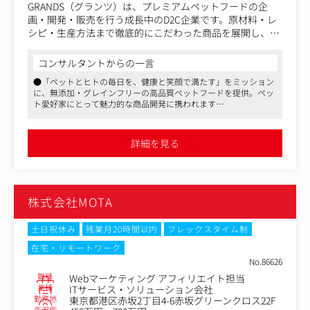
GRANDS（グランツ）は、プレミアムペットフードの企
多岐にわたって先端の技術を追いかけることが可能です。
画・開発・販売を行う成長中のD2C企業です。原材料・レ
・テレビ東京のアセットを活用し、新たな事業や既存配信
シピ・生産方法まで徹底的にこだわった商品を展開し、高
サービスのマーケティングに裁量を持って関わることがで
い顧客満足度と「リピート率95％」という強みを持ちなが
きます。
ら、着実に事業を伸ばしています。
コンサルタントからの一言
●「ペットとヒトの毎日を、健康と笑顔で満たす」をミッション
同社の理念は、「ペットと人の毎日を、健康と笑顔で満た
に、無添加・グレインフリーの高品質ペットフードを提供。ペッ
す」こと。
ト愛好家にとって魅力的な商品開発に携われます
今後さらなる成長に向けて、新しい施策を企画・推進し、
●SNSを活用したマーケティング施策の企画・推進を担当。イン
社内外を巻き込みながら事業を前に進めていく、SNS企
フルエンサーやAIツールを活用し、ブランド認知拡大や売上向上
画・ディレクションポジションの正社員メンバーを新たに
に貢献できるやりがいのあるポジションです
詳細を見る
●リモートワークや副業を活用した柔軟な働き方が可能です
募集します。
ご入社いただく方には、SNS領域における、企画・ディレ
クションを担っていただきます。自社SNSの活用に加え、
株式会社MOTA
インフルエンサーやアフィリエイターを巻き込んだSNS施
策、広告活用を見据えた動画企画など、SNSを軸としたマ
ーケティング施策の企画・推進をお任せします。
土日祝休み
残業月20時間以内
フレックスタイム制
単なる運用ではなく、「どうブランドの認知を広げる
在宅・リモートワーク
か」、「どう売上につなげるか」を考え、社内外を巻き込
No.86626
みながら形にしていく役割です。
職種
Webマーケティング アフィリエイト担当
業種
ITサービス・ソリューション会社
＜具体的な業務内容＞
勤務地
東京都港区赤坂2丁目4-6赤坂グリーンクロス22F
・SNSを活用した認知拡大／販売促進施策の企画・推進
年収例