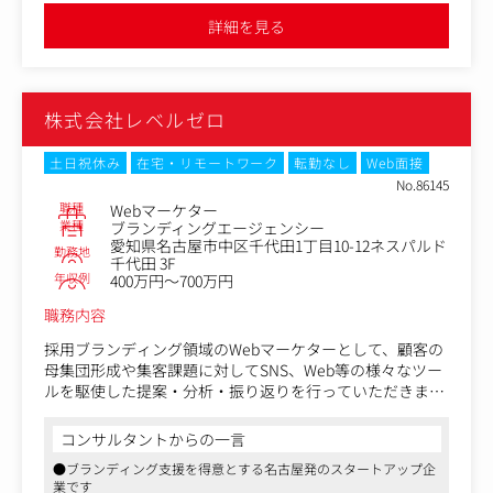
【具体的な業務】
ス課題解決に直接貢献できるやりがいがあります
詳細を見る
・戦略と計画：上級管理職の指導の下、クライアントのた
めのデジタルキャンペーンの策定と実行を支援。日本市場
における最新のデジタルトレンドや技術を把握する。
・キャンペーン管理：実施チームと連携し、キャンペーン
株式会社レベルゼロ
の設定・進行管理を行う。主要プラットフォームでのアカ
ウント管理をサポートする。
・最適化と分析：パフォーマンスをモニタリングし、KPI
土日祝休み
在宅・リモートワーク
転勤なし
Web面接
達成と予算遵守に向けて最適化。分析ツールを用いたイン
No.86145
サイト抽出と戦略の修正支援。
職種
Webマーケター
・コラボレーションとレポート作成：クライアントや各チ
業種
ブランディングエージェンシー
愛知県名古屋市中区千代田1丁目10-12ネスパルド
ーム（プランニング、データ、グローバル）と連携。レポ
勤務地
千代田 3F
ート作成およびパートナーとの会議への参加。
年収例
400万円～700万円
・財務管理：デジタル予算の支出管理・報告、請求書処理
などの財務プロセス支援。
職務内容
採用ブランディング領域のWebマーケターとして、顧客の
母集団形成や集客課題に対してSNS、Web等の様々なツー
ルを駆使した提案・分析・振り返りを行っていただきま
す。
コンサルタントからの一言
＜業務詳細＞
●ブランディング支援を得意とする名古屋発のスタートアップ企
・Web広告の企画・運用・改善
業です