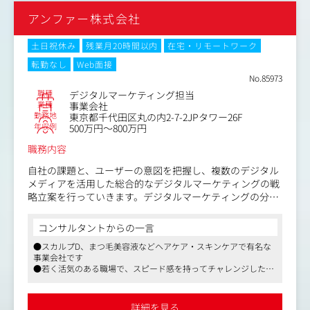
・中途人材が続々と参画する「新しいベネッセ」を現場か
・営業経験を活かした顧客ニーズの汲み取りと、最適なデ
らつくれます。
アンファー株式会社
ジタルマーケティング施策の提案
・オフラインからデジタルへのマーケティングシフトを自
・各種レポート作成と成果分析、改善策の策定
らの手で推進できます。
土日祝休み
残業月20時間以内
在宅・リモートワーク
・AIやデータ活用など最新手法を実務で試し、成果を出せ
転勤なし
Web面接
る環境です。
No.85973
職種
デジタルマーケティング担当
業種
事業会社
勤務地
東京都千代田区丸の内2-7-2JPタワー26F
年収例
500万円～800万円
職務内容
自社の課題と、ユーザーの意図を把握し、複数のデジタル
メディアを活用した総合的なデジタルマーケティングの戦
略立案を行っていきます。デジタルマーケティングの分析
から施策立案実行まで一貫して携わることができます。
コンサルタントからの一言
＜具体的には＞
●スカルプD、まつ毛美容液などヘアケア・スキンケアで有名な
・GoogleやYahoo等のデジタルメディアや広告代理店と連
事業会社です
携したWeb広告の運用ディレクション
●若く活気のある職場で、スピード感を持ってチャレンジしたい
・Webサイトディレクション（バナー制作、ページ制作デ
ことを提案できる環境があります
ィレクション経験）
●残業月20時間程度、年間休日125日程度、エブリデープレミア
・計測ツール（Google Analytics・ADEBiS等）を活用した
ムタイム（定時1時間前の退社OK）、有給休暇90％取得推奨、食
詳細を見る