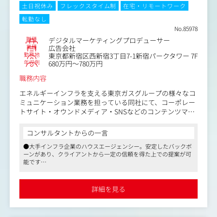
化された学びを届ける新しい仕組みづくりに挑戦中です。
・アフィリエイトASPや各媒体社との交渉、連携
土日祝休み
フレックスタイム制
在宅・リモートワーク
転勤なし
経営体制も変革が進み、現在のマーケティング組織は「ス
＜採用背景＞
No.85978
タディサプリ」の生みの親である副社長が自ら陣頭指揮を
昨今、教育は大きな転換点を迎えています。AIやデジタル
とっています。彼のリーダーシップのもと、同社は従来の
職種
デジタルマーケティングプロデューサー
技術が当たり前となり、異業種からの参入も加速。子ども
業種
広告会社
やり方を一度リセットし、マーケティングの変革を本気で
たちの学び方そのものが、これまでの常識を超えて変わろ
勤務地
東京都新宿区西新宿3丁目7-1新宿パークタワー 7F
進めています。組織には多くの中途入社メンバーが加わ
うとしています。
年収例
680万円～780万円
り、新しいカルチャーを自らの手でつくりあげている真っ
最中です。
職務内容
ベネッセもまた、この変化に真正面から挑んでいます。
「進研ゼミ」「こどもちゃれんじ」の大規模なデジタルシ
エネルギーインフラを支える東京ガスグループの様々なコ
フトを推進し、AIやデータを活用して、一人ひとりに最適
ミュニケーション業務を担っている同社にて、コーポレー
化された学びを届ける新しい仕組みづくりに挑戦中です。
トサイト・オウンドメディア・SNSなどのコンテンツマー
ケティング・運用管理における、プロデュース・マネジメ
経営体制も変革が進み、現在のマーケティング組織は「ス
ント業務を担当いただきます。基本的に、チームリーダー
コンサルタントからの一言
タディサプリ」の生みの親である副社長が自ら陣頭指揮を
候補としての採用となります。
とっています。同社では従来のやり方を一度リセットし、
●大手インフラ企業のハウスエージェンシー。安定したバックボ
マーケティングの変革を本気で進めています。組織には多
ーンがあり、クライアントから一定の信頼を得た上での提案が可
【業務詳細】
能です
くの中途入社メンバーが加わり、新しいカルチャーを自ら
・東京ガス、および東京ガスグループのWEBサイト運用お
●グループの強みもあり行政案件を手がける機会も多く、社会貢
の手でつくりあげている真っ最中です。
よびSNS運用の企画・管理・改善
献を実感できる仕事です
・コンテンツマーケティング戦略の立案および実施
●フレックスタイム制や残業代全額支給など、労働環境も良好で
詳細を見る
＜本ポジションの魅力＞
す
・プロジェクトチームのマネジメント、スケジュール管
・変革のコアメンバーとしてチャレンジでき、自分の打ち
理、リソース調整
手が大きなインパクトを生みます。
・クライアントとの折衝・要件定義、課題抽出や改善提案