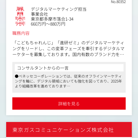
No.80352
職種
デジタルマーケティング担当
＜本ポジションのミッション＞
業種
事業会社
・Webサイトを通じた顧客体験（UX）の実現と、事業成長
勤務地
東京都多摩市落合1-34
への貢献
年収例
660万円～880万円
・事業課題解決のために必要なプロセス（サイト運用・改
職務内容
善プロセス）の設計と標準化
・PDCAサイクルの高速化とコンバージョン率の最大化（L
「こどもちゃれんじ」「進研ゼミ」のデジタルマーケティ
PO/EFOなど）の実現
ングをリードし、この変革フェーズを牽引するデジタルマ
・事業横断的なデジタル組織変革の推進
ーケターを募集しております。国内有数のブランド力を背
景に、従来の延長線上ではなく、社内リソースを最大限活
▼ご担当いただくサイト例
用しながらも、従来の枠にとらわれず、大胆かつ柔軟に戦
コンサルタントからの一言
進研ゼミ小学講座：https://sho.benesse.co.jp/
略を再設計していただきます。
こどもちゃれんじ：https://shimajiro.benesse.ne.jp/
●ベネッセコーポレーションでは、従来のオフラインマーケティ
ングを軸に、デジタル領域においても強化を図っており、2025年
＜具体的には＞
より組織改革を進めております
＜採用背景＞
・「こどもちゃれんじ」「進研ゼミ」のデジタルマーケテ
●勝ちパターンを模索している状況なので、裁量を持って様々な
昨今、教育は大きな転換点を迎えています。AIやデジタル
ィングの戦略策定とその実行
施策に挑戦できる風土です。数百億円という大きな予算を扱い、
技術が当たり前となり、異業種からの参入も加速。子ども
・データドリブンなデジタルマーケティング施策の企画・
ゆくゆくはデジタルの他にもマスやオフラインにも関わることも
詳細を見る
たちの学び方そのものが、これまでの常識を超えて変わろ
できるので、ご自身の経験・スキルも広がります
推進（AI活用含む）
うとしています。
●リモートワークやフレックスタイム制などを活用して、仕事と
・オフライン中心からデジタル中心へのトランスフォーメ
プライベートの両立が可能です
ーション
ベネッセもまた、この変化に真正面から挑んでいます。
・部門横断のプロジェクト推進および社内外ステークホル
「進研ゼミ」「こどもちゃれんじ」の大規模なデジタルシ
東京ガスコミュニケーションズ株式会社
ダーとのリード
フトを推進し、AIやデータを活用して、一人ひとりに最適
・代理店とのコミュニケーション・ディレクション