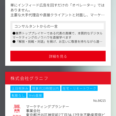
単にインフィード広告を回すだけの「オペレーター」では
ありません。
主要な大手代理店や直接クライアントと対面し、マーケテ
ィング戦略の立案から「本質的な課題発見・提案」を行う
フロント組織のコアメンバーとしてご活躍いただきます。
コンサルタントからの一言
●業界トッププレイヤーである代表の真横で、本質的なデジタル
・ミッション/責任
マーケティングのノウハウを直接学べます
担当媒体×商材の粗利最大化（最重要）
●「解放・挑戦・対話」を掲げ、お互いに敬意を持ちながら遠慮
媒体特性に基づいた戦略設計
なく意見をぶつけ合える風通しの良さがあります
チームでの成果創出（コンサル・ライターの統括）
●スタートアップでありながら、土日祝休みで残業は月20時間程
勝ちパターンの言語化・再現性構築
度と、メリハリをつけて長く働けます
詳細を見る
商材理解・ユーザー理解の深化
・役割
媒体×商材ユニットの成果責任者
株式会社グラニフ
戦略と実行を繋ぐ意思決定者
チーム成果を最大化するプレイングマネージャー
勝ちパターンを生み出す中核プレイヤー
土日祝休み
残業月20時間以内
在宅・リモートワーク
転勤なし
Web面接
・期待
No.84215
担当媒体で継続的に成果が出続ける状態を作る
職種
マーケティングプランナー
チームとして再現性のある成果を出す
業種
事業会社
新しい勝ちパターンを生み出し続ける
東京都渋谷区神宮前2丁目34-17住友不動産原宿ビ