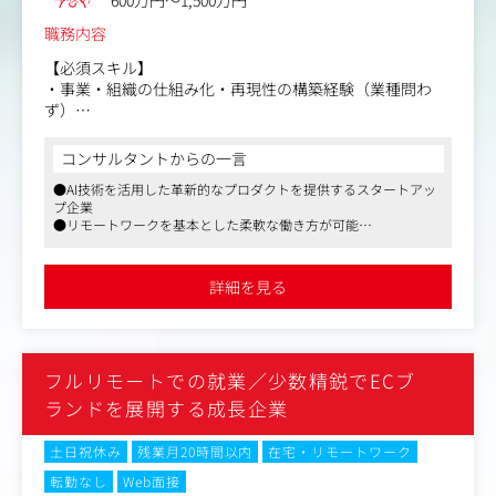
職務内容
【必須スキル】
・事業・組織の仕組み化・再現性の構築経験（業種問わ
ず）
・データや数字を起点に課題を構造化し、施策に落とし込
んだ経験
コンサルタントからの一言
・困難な状況でも前向きに取り組んできた経験
●AI技術を活用した革新的なプロダクトを提供するスタートアッ
・AI活用への高い意欲（現時点のスキルレベルは問いませ
プ企業
ん）
●リモートワークを基本とした柔軟な働き方が可能
●年間5億円規模の広告予算を活用し、経営に直結するマーケテ
ィング戦略をリード
【歓迎スキル】
詳細を見る
・SalesforceなどのCRMを使ったヘルススコア設計・運用
経験
・B2B SaaSでのCS・RevOps・営業企画いずれかの経験
・テックタッチ施策（MA・ステップメール等）の設計・
フルリモートでの就業／少数精鋭でECブ
実行経験
・コンサルティングファーム・事業企画部門での業務分
ランドを展開する成長企業
析・改善経験
・AIツールを実務で活用している経験
土日祝休み
残業月20時間以内
在宅・リモートワーク
転勤なし
Web面接