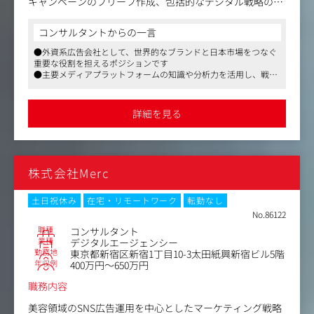
キャンペーンのブリーフ作成、包括的なデジタル戦略の支
援から、デジタル専門知識を活用したチャネル戦略の開発
まで幅広くお任せします。
コンサルタントからの一言
●外資系広告会社として、世界的なブランドと日本市場をつなぐ
【具体的な業務詳細】
重要な役割を担えるポジションです
・戦略と計画：シニアデジタルマネージャーの指導のも
●主要メディアプラットフォームの知識や分析力を活用し、戦略
と、マーケティング戦略と整合性のあるデジタルキャンペ
的な提案ができる環境です
ーンの企画・実行支援。日本市場におけるデジタルトレン
●週2日のテレワーク制度があり、ワークライフバランスを保ち
ドやツールのキャッチアップ。
ながら働けます
詳細を見る
・キャンペーン管理：運用チームと連携し、キャンペーン
の適切な設定・運営を管理。Meta、Google、Yahoo、プロ
グラマティックなどのプラットフォームにおけるアカウン
ト管理支援。（※媒体の直接的な買い付け業務は行いませ
株式会社Merc
ん）
・最適化と分析：キャンペーンのパフォーマンス監視、KP
I達成や予算制約に応じた最適化の支援。分析ツールを用い
土日祝休み
在宅・リモートワーク
転勤なし
たデータインサイトの抽出とアクション提案。
No.86122
・コラボレーションと報告：クライアント、プランニング
職種
コンサルタント
チーム、グローバルチーム等と連携。パフォーマンスを追
業種
デジタルエージェンシー
勤務地
東京都新宿区新宿1丁目10-3太田紙興新宿ビル5階
跡するレポートの作成および戦略的提案の実施。
年収例
400万円～650万円
・財務管理：デジタル予算の支出管理と報告、ROIの確
保。
職務内容
美容領域のSNS広告運用を中心としたマーケティング戦略