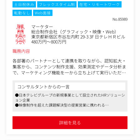
・広告クリエイティブの企画、改善
土日祝休み
フレックスタイム制
在宅・リモートワーク
・インフルエンサーマーケティング施策の企画、実行
転勤なし
Web面接
・LINE、メール等を活用したCRM施策の企画、運用
No.85989
・新商品の企画立案
職種
マーケター
・販売戦略の企画、実行
業種
総合制作会社（グラフィック・映像・Web）
・LP、動画、バナー、同梱物等の制作ディレクション
勤務地
東京都新宿区市谷左内町 29-3 3F 日テレＨＲビル
将来的には、ご本人の希望や適性に応じて、商品企画、販
年収例
480万円～800万円
売戦略、CRM、LTV改善、PL管理など、事業全体の運営に
職務内容
も携わっていただきます。
「広告運用担当」「EC担当者」の枠を超え、事業づくりに
各部署のパートナーとして連携を取りながら、認知拡大・
挑戦したい方を歓迎します。
集客から、コンテンツ制作支援、効果測定やデータ分析ま
で、マーケティング機能を一から立ち上げて実行いただき
ます。
コンサルタントからの一言
【具体的な業務】
●日本テレビグループの新規事業として設立されたHRソリューシ
・同社サービスの認知拡大、ブランディング、集客施策の
ョン企業
企画～実行
●映像制作を超えた課題解決型の提案営業に携われる
・ウェビナー・イベントのプロモーション立案・実施
●フルフレックス制度やリモートワーク、副業許可など柔軟な働
・Webサイト・LP改善、SEO対策
き方が可能
・SNSコンテンツ等の制作・運用
●映像制作やHR領域の知識を活かし、企業成長を支援するやりが
詳細を見る
い
・施策の効果測定・データ分析・改善提案