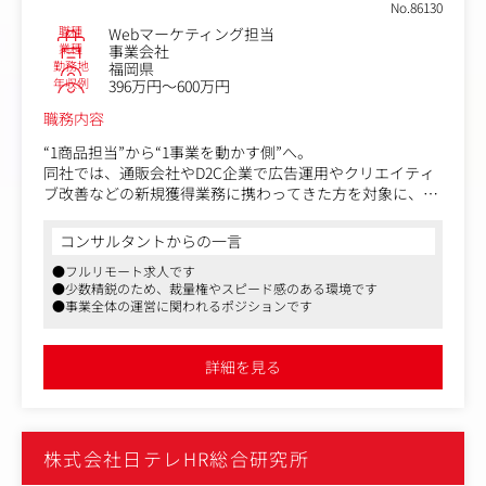
No.86130
職種
Webマーケティング担当
業種
事業会社
勤務地
福岡県
年収例
396万円～600万円
職務内容
“1商品担当”から“1事業を動かす側”へ。
同社では、通販会社やD2C企業で広告運用やクリエイティ
ブ改善などの新規獲得業務に携わってきた方を対象に、将
来的な事業責任者候補を募集しています。
バリバリの管理職経験は必要ありません。
コンサルタントからの一言
むしろ歓迎したいのは、現場で数字を見ながら、
●フルリモート求人です
・この動画はなぜ売れたのか
●少数精鋭のため、裁量権やスピード感のある環境です
・このLPはなぜCVRが上がったのか
●事業全体の運営に関われるポジションです
・この訴求はなぜCPAが合ったのか
を考え、改善を繰り返してきた方です。
入社後は、当社が展開するD2C・EC事業の運営に携わって
詳細を見る
いただきます。
【主な業務内容】
・自社ECサイトおよびモールサイトの運営、管理
株式会社日テレHR総合研究所
・売上分析、数値管理
・広告代理店との折衝および進行管理