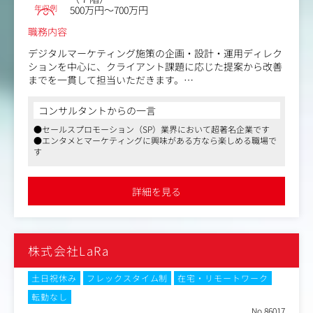
年収例
500万円～700万円
職務内容
デジタルマーケティング施策の企画・設計・運用ディレク
ションを中心に、クライアント課題に応じた提案から改善
までを一貫して担当いただきます。
【主な業務】
コンサルタントからの一言
・クライアント課題、KPI、ターゲット、予算に基づくメ
●セールスプロモーション（SP）業界において超著名企業です
ディアプランニング
●エンタメとマーケティングに興味がある方なら楽しめる職場で
・Google、Yahoo、LINE、X、Meta、Instagram、TikTok
す
などの運用型広告の設計・運用ディレクション
・SNSキャンペーン、SNSアカウント運用、インフルエン
サー施策の企画・推進
詳細を見る
・広告運用結果の分析、レポーティング、改善提案
・営業部門との提案同行、顧客折衝、企画提案支援
・社内外パートナーへのディレクション、進行管理、品質
管理
株式会社LaRa
・店頭販促、IPキャンペーン、イベント、CRM、O2O/OM
O施策と連動したデジタル施策の設計
・新しい媒体、ツール、データ活用手法、AI活用などの情
土日祝休み
フレックスタイム制
在宅・リモートワーク
報収集とサービス開発
転勤なし
・CLグループ横断で活用できるデジタルマーケティング機
No.86017