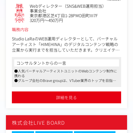
能・ナレッジの蓄積
職種
Webディレクター（SNS&WEB運用担当）
※運用実務の経験を活かしながら、施策全体の設計や提
業種
事業会社
案、プロジェクト推進まで関わっていただくポジションで
勤務地
東京都港区芝4丁目1-28PMO田町III7F
す。
年収例
320万円～450万円
職務内容
■使用する主な媒体・領域
【運用型広告】
Studio LaRaのWEB運用ディレクターとして、バーチャル
Google、Yahoo、LINE、X、Facebook、Instagram、TikTo
アーティスト「HIMEHINA」のデジタルコンテンツ戦略の
k、ASE、Taboola、Intimate Mergerなど
立案から実行までを担当していただきます。クリエイティ
【SNSキャンペーン・SNS運用】
ブ至上主義を掲げる当社で、次世代のエンターテインメン
LINE、X、Instagram、TikTokなど
トを創造する重要な役割を担っていただきます。
コンサルタントからの一言
【関連領域】
CRM、キャンペーンプラットフォーム、インフルエンサー
●人気バーチャルアーティストユニットのWebコンテンツ制作に
【具体的な業務内容】
施策、リテールメディア、O2O/OMO施策、IPプロモーシ
携わる
・ヒメヒナのWEBコンテンツ戦略の立案と実行
●グループ会社のBrave groupは、VTuber業界のトップを目指す
ョン、店頭販促、イベント連動施策など
・公式サイトやSNSなどのデジタルプラットフォームの企
のみならず、漫画やアニメに追随する次世代の日本初のIPをつく
画・運営
るという信念のもと、コンテンツビジネスを行っている企業です
・コンテンツの効果測定・分析とその改善施策の立案
詳細を見る
・社内クリエイティブチームやステークホルダーとの連
携・調整
・ファンコミュニティの活性化施策の企画・実施
株式会社LIVE BOARD