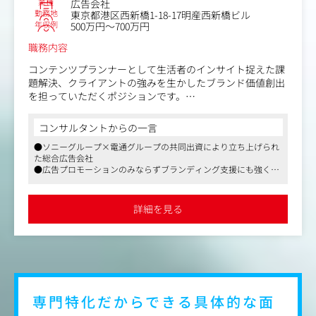
業種
広告会社
勤務地
東京都港区西新橋1-18-17明産西新橋ビル
年収例
500万円～700万円
職務内容
コンテンツプランナーとして生活者のインサイト捉えた課
題解決、クライアントの強みを生かしたブランド価値創出
を担っていただくポジションです。
動画、SNS、Web、アプリといったデジタルコンテンツを
コンサルタントからの一言
はじめ、イベントやグラフィック、音楽、テクノロジーな
●ソニーグループ×電通グループの共同出資により立ち上げられ
どコンテンツと呼ばれるものを幅広く活用、もしくは掛け
た総合広告会社
合わせて、コンテンツを起点にしたアイデアオリエンテッ
●広告プロモーションのみならずブランディング支援にも強く、
ドな企画力を発揮していただくことを期待します。
アワード受賞歴多数
●ソニーグループ以外の一般クライアント案件も多く、バラエテ
新しいエンターテインメントやテクノロジーも取り入れな
ィ豊かなラインアップ
詳細を見る
がら、感情の核心を突くコンテンツ開発を武器に、人が動
きたくなるストーリー設計で成果に導いていきます。
専門特化だからできる具体的な面