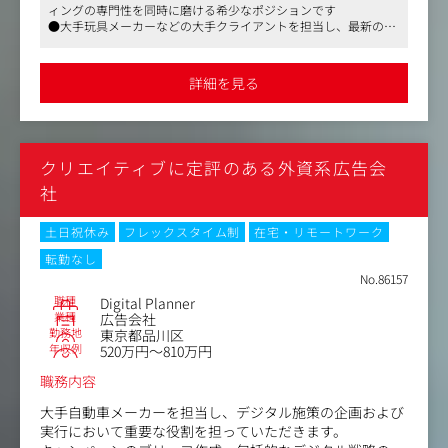
ィングの専門性を同時に磨ける希少なポジションです
す。
●大手玩具メーカーなどの大手クライアントを担当し、最新のデ
ジタルプラットフォームやトレンドに触れながら、キャリアアッ
【主な職務内容】
プが可能です
・戦略と計画：シニアマネジメントの指導のもと、クライ
●週2日のテレワークやフレックスタイム制を導入しており、ワ
詳細を見る
ークライフバランスを重視した働き方が実現できます
アント向けのデジタルキャンペーンを開発・実行。日本市
場におけるデジタルトレンドや技術の最新情報を把握し、
マーケティング戦略と連携させます。
・キャンペーン管理：キャンペーン実施チームと密接に連
クリエイティブに定評のある外資系広告会
携し、適切な設定と実行、ルールの遵守を確認。Meta、G
oogle、Yahoo、プログラマティックパートナーなどのプラ
社
ットフォームアカウント管理をサポートします。
・最適化と分析：キャンペーンパフォーマンスを監視し、
土日祝休み
フレックスタイム制
在宅・リモートワーク
KPI達成と予算制約を順守するための最適化を支援。分析
転勤なし
ツールを用いたデータからのインサイト抽出や、デジタル
No.86157
戦略の修正をサポートします。
職種
Digital Planner
・協力と報告：クライアント、プランニングチーム、デー
業種
広告会社
タスペシャリスト、グローバルチームと協力し、成功を推
勤務地
東京都品川区
進。レポート作成やパートナーミーティングへの参加を行
年収例
520万円～810万円
います。
・財務管理：デジタル予算の使用を管理・報告し、有効性
職務内容
とROIを確保。正確な請求書処理および予算管理のプロセ
大手自動車メーカーを担当し、デジタル施策の企画および
スを支援します。
実行において重要な役割を担っていただきます。