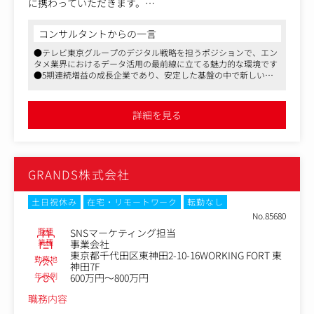
に携わっていただきます。
【イースト駅前クリニックとは】
※過去のご経験やスキルによって関わる領域を判断しま
全国に41院展開し、累計200万人以上の治療実績のある、E
す。
D・AGA治療・メディカルダイエット外来をもつクリニッ
コンサルタントからの一言
クです。
●テレビ東京グループのデジタル戦略を担うポジションで、エン
【具体的な業務内容】
イースト駅前クリニックは『コンビニクリニック』をコン
タメ業界におけるデータ活用の最前線に立てる魅力的な環境です
以下の領域におけるデータ分析・マーケティングをお任せ
セプトとしています。予約不要で、受付から処方まで10分
●5期連続増益の成長企業であり、安定した基盤の中で新しい技
します。
以内。主要駅から徒歩3分以内の立地、またオンライン診
術やトレンドに挑戦できる点が大きな魅力です
・エンタメ領域における事業のマーケティング
察も対応しておりますので、お忙しい患者様でも通院のし
●チームワークを重視する社風のため、協調性を持ちながら主体
・『TVer』における広告の再生回数、動画の視聴回数増加
的に課題解決に取り組める方に最適な職場です
やすい環境を整えております。
詳細を見る
施策
また費用はお薬代のみ。お薬も国内正規品取り扱いなの
・『テレ東BIZ』の会員獲得施策
で、医師の診察のもと、安心してご使用頂けます。
・テレ東広告サービスのグロース（BtoBマーケティング）
・テレビ東京グループのデータ基盤の構築・運用
GRANDS株式会社
・EC事業（自社のキャラクターIP事業領域）
事業プラン、広告・プロモーションなどの上流のマーケテ
土日祝休み
在宅・リモートワーク
転勤なし
ィングから、データの収集（エンジニアに近い領域）、デ
No.85680
ータ整形、分析（アナリスト）まで、様々な業務に関わっ
職種
SNSマーケティング担当
ていただきます。
業種
事業会社
東京都千代田区東神田2-10-16WORKING FORT 東
勤務地
神田7F
【得られるスキル/経験・仕事の面白さ】
年収例
600万円～800万円
・テレビ局ならではの大規模データを自由に分析できる環
境が揃っています。
職務内容
・パートナー企業とも連携し、機械学習やAIの活用など、