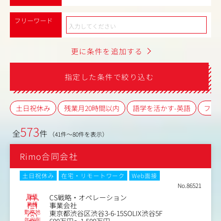
フリーワード
更に条件を追加する
指定した条件で絞り込む
土日祝休み
残業月20時間以内
語学を活かす-英語
フレ
573
全
件
（41件～80件を表示）
Rimo合同会社
土日祝休み
在宅・リモートワーク
Web面接
No.86521
職種
CS戦略・オペレーション
業種
事業会社
勤務地
東京都渋谷区渋谷3-6-15SOLIX渋谷5F
年収例
600万円～1,500万円