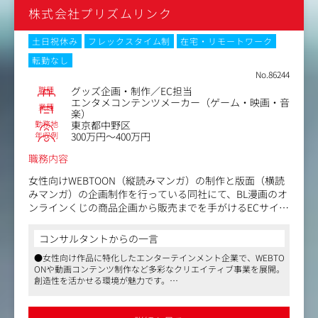
株式会社プリズムリンク
土日祝休み
フレックスタイム制
在宅・リモートワーク
転勤なし
No.86244
職種
グッズ企画・制作／EC担当
エンタメコンテンツメーカー（ゲーム・映画・音
業種
楽）
勤務地
東京都中野区
年収例
300万円～400万円
職務内容
女性向けWEBTOON（縦読みマンガ）の制作と版面（横読
みマンガ）の企画制作を行っている同社にて、BL漫画のオ
ンラインくじの商品企画から販売までを手がけるECサイト
の運営をお任せします。
出版社や製造業者との調整、グッズデザイン、サイト更
コンサルタントからの一言
新、SNSでの告知など、作品の魅力をファンに届けるお仕
●女性向け作品に特化したエンターテインメント企業で、WEBTO
事です。
ONや動画コンテンツ制作など多彩なクリエイティブ事業を展開。
創造性を活かせる環境が魅力です。
＜具体的な業務内容＞
●グッズ企画やSNS運用など幅広い業務に挑戦ができます。ファ
・ECサイト（オンラインくじ）の企画・運営
ンに作品の魅力を届けるやりがいのあるポジションです。
・出版社・製造業者など取引先とのやりとり
●フレックスタイム制や在宅勤務が可能で柔軟な働き方が実現で