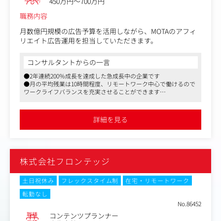
450万円～700万円
・インフルエンサー／アフィリエイターを活用した施策の
職務内容
企画・進行管理
・有名人・著名人を起点としたプロモーション施策の企画
月数億円規模の広告予算を活用しながら、MOTAのアフィ
・切り取り動画・UGC・広告クリエイティブ活用の企画設
リエイト広告運用を担当していただきます。
計
・社内メンバー／外部パートナーとの調整・ディレクショ
コンサルタントからの一言
ン
●2年連続200％成長を達成した急成長中の企業です
▼AI活用について
●月の平均残業は10時間程度、リモートワーク中心で働けるので
ワークライフバランスを充実させることができます
同社では、AIを事業成長と価値創出を支える重要な基盤と
●リアル開催が主流だった中古車オークションをオンラインで開
捉え、全社で活用を進めています。
催し、業界のDX化を推進するパイオニア的存在です
各部門でAIを積極的に業務へ取り入れ、定型業務はできる
詳細を見る
限りAIに任せることで、人がより創造的で本質的な価値提
供に集中できる環境づくりを進めています。
現時点でAI活用に慣れていなくても、ChatGPT、Genspar
k、Claude Code、Circleback、Manus AI、Gemini など、
さまざまなAIツールを活用できる環境がありますので、
株式会社フロンテッジ
「これから積極的に学び、使いこなしていきたい」という
意欲のある方を歓迎しています！
土日祝休み
フレックスタイム制
在宅・リモートワーク
転勤なし
No.86452
職種
コンテンツプランナー