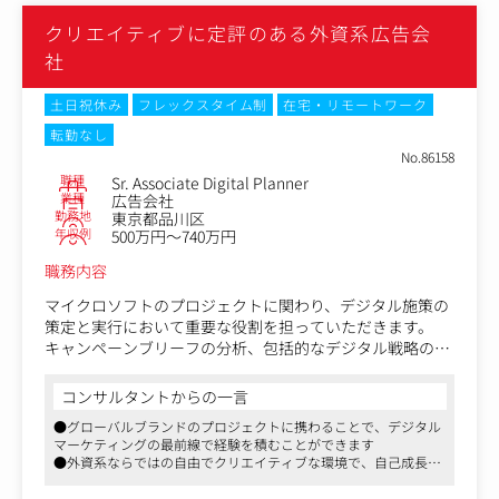
クリエイティブに定評のある外資系広告会
社
土日祝休み
フレックスタイム制
在宅・リモートワーク
転勤なし
No.86158
職種
Sr. Associate Digital Planner
業種
広告会社
勤務地
東京都品川区
年収例
500万円～740万円
職務内容
マイクロソフトのプロジェクトに関わり、デジタル施策の
策定と実行において重要な役割を担っていただきます。
キャンペーンブリーフの分析、包括的なデジタル戦略のサ
ポート、専門知識を活かした提案作成やチャネル戦略の開
発を行います。
コンサルタントからの一言
自社での媒体買い付けは行わず、主要プラットフォームで
●グローバルブランドのプロジェクトに携わることで、デジタル
の広告運用と戦略プランニングに注力するポジションで
マーケティングの最前線で経験を積むことができます
す。パフォーマンスの最適化、オートメーションの活用、
●外資系ならではの自由でクリエイティブな環境で、自己成長を
そして確固たるテストアプローチを重視します。
追求できる職場です
●日本市場に特化した戦略立案を通じて、クライアントのビジネ