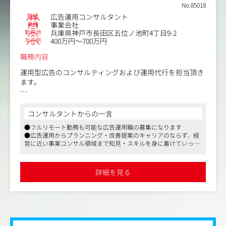
ィングノウハウおよびメソッドを実務で身につけることが
No.85018
でき、キャリアの大きなステップアップも期待できます
職種
広告運用コンサルタント
業種
事業会社
勤務地
兵庫県神戸市長田区五位ノ池町4丁目9-2
年収例
400万円～700万円
職務内容
運用型広告のコンサルティングおよび運用代行を担当頂き
ます。
クライアントの事業を理解し、課題を整理し、仮説を立
て、改善を積み上げる業務。ひとりの担当者が提案から運
コンサルタントからの一言
用・改善まで一気通貫で担当いただきます。
●フルリモート勤務も可能な広告運用職の募集になります
●広告運用からプランニング・改善提案のキャリアのならず、経
＜具体的には＞
営に近い事業コンサル領域まで知見・スキルを身に着けていって
・日々の数値チェック、データ分析(CPA、配信状況などの
いただくことが可能です
モニタリング)
●まだ少数ではありますが、利益もしっかり確保をしていて、同
・仮説立案とチューニング(A/Bテスト、入札単価調整、配
規模のデジタルマーケティング会社と比較して給与レンジが高め
詳細を見る
です
信ターゲットの絞り込み等)
・入稿作業(Google、Metaなど各媒体の管理画面への登
録・設定変更)
・クライアントへのレポーティング、戦略立案
・媒体知識・新ツール(生成AI含む)のキャッチアップと社
内共有