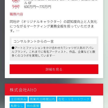
勤務地
「なぜ勝てているか」を説明できる
ル 6F
年収例
600万円～770万円
・志向性
職務内容
成果（粗利）への強いコミット
プレイヤーとマネージャーの両立志向
同社IP（オリジナルキャラクター）の認知度向上と人気化
当事者意識を持ち、最後は自分で意思決定できる
につながるマーケティング業務全般を担っていただきま
再現性のある勝ちパターンを作ることへの関心
す。
＜具体的には...＞
コンサルタントからの一言
・同社IPの認知拡大、ファン獲得、人気化のための育成プ
●アートとファッションをかけ合わせたTシャツが人気のアパレ
ランの立案と企画／実行／検証／改善
ルブランド。これまでに有名アーティスト、作品、企業などと数
・同社IPのSNSアカウント企画／運用
多くのコラボを実現しています
・その他、革新的なマーケティング施策の立案と運用
●高い再現性にこだわっているためアーティスト、ファンの双方
から高く支持されています
■本ポジションの魅力
●著名な作家と直接交渉をし、ファンが喜ぶものをつくり上げる
詳細を見る
やりがいのあるポジションです
・ブランドと自社IPを世の中に広めることをミッションと
している部署で、ご自身が企画したアイデアを実行し、成
果をあげることで会社の成長と共に自身の成長も実感でき
ます。
株式会社AltO
・自社IPを活かした施策をゼロから構築し実行すること
で、ヒットIPの創出や初期成長期の原動力となることが実
感できます。
土日祝休み
残業月20時間以内
在宅・リモートワーク
・様々な企業や業態においても通用する専門的なマーケテ
転勤なし
Web面接