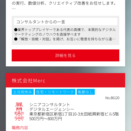
の実行、数値分析、クリエイティブ改善をお任せします。
・ミッション/責任
担当案件の粗利最大化（最重要）
コンサルタントからの一言
戦略の構築・実行・改善
●業界トッププレイヤーである代表の真横で、本質的なデジタル
数値分析・仮説検証の実行
マーケティングのノウハウを直接学べます
クリエイティブ改善
●「解放・挑戦・対話」を掲げ、お互いに敬意を持ちながら遠慮
なく意見をぶつけ合える風通しの良さがあります
・役割
●スタートアップでありながら、土日祝休みで残業は月20時間程
戦略を現場に落とし込む実行者責任者
度と、メリハリをつけて長く働けます
詳細を見る
成果を積み上げる中核プレイヤー
仮説検証を回すプレイヤー
・期待
株式会社Merc
担当案件で安定して成果を出す
継続的に数値を伸ばせる状態の構築
仮説検証を高速で回し続ける
土日祝休み
在宅・リモートワーク
転勤なし
「なぜ改善したのか」を説明できる
No.86120
職種
シニアコンサルタント
・志向性
業種
デジタルエージェンシー
勤務地
東京都新宿区新宿1丁目10-3太田紙興新宿ビル5階
成果（粗利）への強いコミット
年収例
500万円～800万円
当事者意識を持ち、やり切る力
指示待ちではなく自走する姿勢
職務内容
仮説検証を回すことが好き・数値をもとに改善する思考