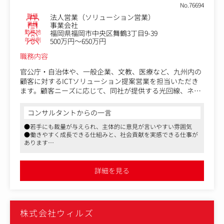
顧客にサンプルを提出し、修正依頼に対応
No.76694
職種
法人営業（ソリューション営業）
■生産進行管理
業種
事業会社
・社内外の調整役
勤務地
福岡県福岡市中央区舞鶴3丁目9-39
生産スケジュール、発注数量、納期、品質などを一元管
年収例
500万円～650万円
理
職務内容
工場（国内・海外）とのやりとり：検品・納期確認など
コスト・納期・品質のバランス調整
官公庁・自治体や、一般企業、文教、医療など、九州内の
原価計算や見積もり作成
顧客に対するICTソリューション提案営業を担当いただき
生地や副資材の調達、加工先の選定
ます。顧客ニーズに応じて、同社が提供する光回線、ネッ
トワーク、データセンター・クラウド、セキュリティな
■物流・納品管理
ど、さまざまなサービスを提案していきます。
コンサルタントからの一言
・納品スケジュールの確認と調整
これまでのご経験に応じて当面の業務内容を決定していき
・出荷手配、輸入書類、通関手続きなどを必要に応じて対
●若手にも裁量が与えられ、主体的に意見が言いやすい雰囲気
ますが、主には下記のような業務内容です。
応
●働きやすく成長できる仕組みと、社会貢献を実感できる仕事が
あります
・不良・返品対応の一次窓口として顧客に説明・対応
・エンドユーザーへのニーズのヒアリング
●テレワーク推奨中、フレックスタイム制、年間休日130日、住
・請求・支払い処理
・ソリューション提案における顧客のコンサルティング、
宅手当・退職金・育児支援など、充実の就業環境を整備
・納品後の請求書発行、入金確認、仕入れ支払いなど
提案内容検討、提案書作成、プレゼンテーションなどの実
詳細を見る
施（専門技術的な面はプリセールスが同行します）
【仕事内容（変更の範囲）】会社の定める業務
・社内他部署（プリセールス部門や開発部門）との社内調
整
・案件の進捗管理や品質管理（受注後の構築は社内別部門
株式会社ウィルズ
にて担当しますが、シームレスに連携しています）
・納入後のアフターフォロー