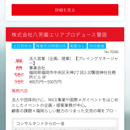
を実施いただきます。
●マクロミル出身の代表と元パーソナルトレーナーのタッグでユ
「筋肉食堂」というマスコミで多く取り上げられ、人気を
ーザー第一という目線も持ちつつ、現在も積極的な事業展開を行
詳細を見る
っています
博したブランド力を使ったアプローチ等もございます。
株式会社八芳園エリアプロデュース警固
土日祝休み
残業月20時間以内
転勤なし
Web面接
No.70266
法人営業（企画、提案）【プレイングマネージャ
職種
ー】
業種
事業会社
福岡県福岡市中央区天神2丁目2-20警固神社社務
勤務地
所ビル 9F
年収例
400万円～550万円
職務内容
法人や団体向けに、MICE事業や国際メガイベントをはじめ
としたイベントの企画・提案業務が中心。
顧客の課題×福岡らしい魅力のつまった交流の場をプロデ
ュースすることがミッションです。
コンサルタントからの一言
＜具体的には＞