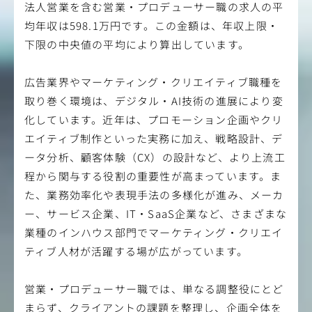
の魅力に光を当て、期待を超えたおもてなしを提供してい
の成長を目指せる環境です。
法人営業を含む営業・プロデューサー職の求人の平
ます。
均年収は598.1万円です。この金額は、年収上限・
【変更の範囲】無
・地酒が育むコミュニケーション
下限の中央値の平均により算出しています。
「さまざまなエリアから参加者が集まる」「参加者がお酒
好き」という情報から、各エリアの地酒を取り寄せたパー
ティーを提案！地酒を通じ参加者間の交流を生み出しまし
広告業界やマーケティング・クリエイティブ職種を
た。
取り巻く環境は、デジタル・AI技術の進展により変
化しています。近年は、プロモーション企画やクリ
＜今後展開予定の事業＞
・九州の「食」を活かした外部イベントやケータリング
エイティブ制作といった実務に加え、戦略設計、デ
・海外の顧客に地域の魅力を発信するイベント企画
ータ分析、顧客体験（CX）の設計など、より上流工
設立2期目を迎える今だからこそ、携われる事業の幅も魅
力。
程から関与する役割の重要性が高まっています。ま
八芳園グループだからできる経験を積み、営業としての成
た、業務効率化や表現手法の多様化が進み、メーカ
長を目指せる環境です。
ー、サービス企業、IT・SaaS企業など、さまざまな
【変更の範囲】無
業種のインハウス部門でマーケティング・クリエイ
ティブ人材が活躍する場が広がっています。
営業・プロデューサー職では、単なる調整役にとど
まらず、クライアントの課題を整理し、企画全体を