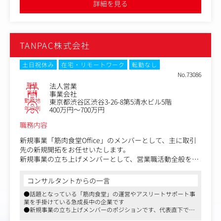
詳細を見る
が整っております
・アフターサービス体制の整備
さらに、デジタルトランスフォーメーション（DX）の推進
や市場占有率No.1という強みを活かし、顧客の事業成長に
中華圏、北米、ASEANも力を入れて拡大を図っており、ま
直結する提案ができることも魅力です。
ずは中華圏を中心にご担当いただきます
同社が優良なサービスを提供することで、株主管理のデジ
TANPAC株式会社
タル化を推進し、日本の資本市場が抱える社会課題の改善
ご経験やスキルに応じて、ほかの地域をご担当いただく可
につながることもやりがいの一つです。
能性もございます
土日祝休み
在宅・リモートワーク
転勤なし
No.73086
海外出張は担当国によりますが、1～2ヵ月に1度程度あり
職種
法人営業
ます
業種
事業会社
勤務地
東京都渋谷区渋谷3-26-8第5清水ビル5階
オンライン会議ツール等を活用し現地とのコミュニケーシ
年収例
400万円～700万円
ョンもあり
■キャリアパス（例）：営業担当⇒マネージャー職
職務内容
将来的には海外の拠点運営を任されるチャンスもあります
新規事業「筋肉食堂Office」のメンバーとして、主に取引
雇い入れ直後の業務内容：海外営業
先の新規開拓をお任せいたします。
変更の範囲 ：当社業務全般
新規事業の立ち上げメンバーとして、営業職活動全般を行
っていただくポジションです。
コンサルタントからの一言
〈営業スタイル〉
●話題となっている「筋肉食堂」の運営やアスリートサポート事
新規事業のため、まずは市場調査、ターゲット探し、競合
業を手掛けている急成長中の企業です
分析なども既存社員と共に行っていただきます。
●新規事業の立ち上げメンバーのポジションです、代表直下での
その後はリストに基づき、様々な手段を使い新規開拓営業
法人営業をご担当いただきます