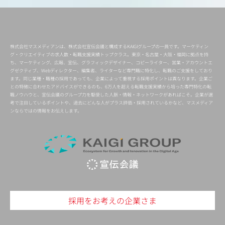
株式会社マスメディアンは、株式会社宣伝会議と構成するKAIGIグループの一員です。マーケティン
グ・クリエイティブの求人数・転職支援実績トップクラス。東京・名古屋・大阪・福岡に拠点を持
ち、マーケティング、広報、宣伝、グラフィックデザイナー、コピーライター、営業・アカウントエ
グゼクティブ、Webディレクター、編集者、ライターなど専門職に特化し、転職のご支援をしており
ます。同じ業種・職種の採用であっても、企業によって重視する採用ポイントは異なります。企業ご
との特徴に合わせたアドバイスができるのも、6万人を超える転職支援実績から培った専門特化の転
職ノウハウと、宣伝会議のグループ力を駆使した人脈・情報・ネットワークがあればこそ。企業が選
考で注目しているポイントや、過去にどんな人がプラス評価・採用されているかなど、マスメディア
ンならではの情報をお伝えします。
採用をお考えの企業さま