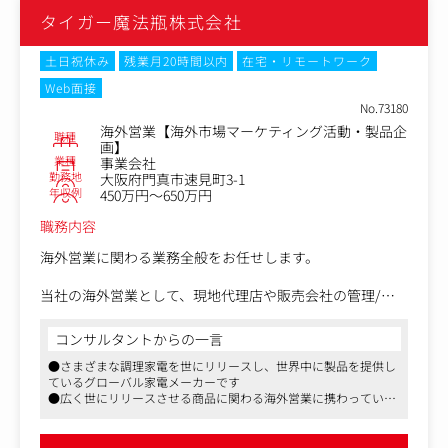
また、営業活動だけではなく、ご導入後のサポートまで幅
タイガー魔法瓶株式会社
広くご担当いただくため、社内外のプロジェクト関係者・
顧客との良好なコミュニケーションや関係構築力も求めら
れます。
土日祝休み
残業月20時間以内
在宅・リモートワーク
Web面接
・新規顧客：接触アポ～提案～契約(仕様決め)～プロジェ
No.73180
クトリード？
海外営業【海外市場マーケティング活動・製品企
・既存顧客：解約防止フォロー 追加ニーズの深耕、リバ
職種
画】
ランス提案
業種
事業会社
・スポット：バーチャル株主総会、オンライン決算説明会
勤務地
大阪府門真市速見町3-1
年収例
の提案～契約(仕様決め)～実施
450万円～650万円
・ラージキャップ向け：PYC（プレミアム優待？楽部）プ
職務内容
ラットフォーム型の商談リード
海外営業に関わる業務全般をお任せします。
〈ポジションの魅力〉
このポジションでは、上場企業の役員・CxOクラスの経営
当社の海外営業として、現地代理店や販売会社の管理/戦
層と直接折衝する機会があり、ビジネスの最前線で活躍で
略推進、現地営業職の育成・指導、現地ニーズ調査など海
きます。
外シェア拡大に向けた業務を担当いただきます。
コンサルタントからの一言
売って終わりの営業ではなく、ご導入後のサポートまで幅
広く担当するため、社内外のプロジェクト関係者・顧客と
●さまざまな調理家電を世にリリースし、世界中に製品を提供し
・代理店・販売会社管理・営業活動
ているグローバル家電メーカーです
の良好なコミュニケーションや
・海外市場のマーケテイング活動
●広く世にリリースさせる商品に関わる海外営業に携わっていた
関係構築力も求められることから仕事の難易度は高いもの
・新規顧客開拓
だくことができます
の、今後のキャリア形成に役立つビジネス経験を積むこと
・現地営業担当の育成、指導
●充実した福利厚生や、過度に残業をしない体制、全社を横断し
ができる環境です。
・商品ニーズ調査、製品企画提案
た働き方改革を実施中であることなど、勤続いただきやすい環境