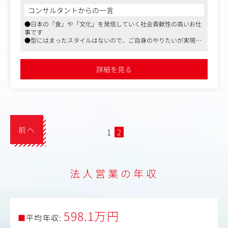
建築、美容、製薬など顧客の業界はさまざま。地元自治体
コンサルタントからの一言
＜具体的には＞
や商工会議所と連携し、地域全体を巻き込んだイベントプ
●日本の「食」や「文化」を発信していく社会貢献性の高いお仕
企業や団体に向け、MICE事業をはじめとする、ニーズに合
ロデュースにも携わっています。
事です
わせたイベントの提案やプロデュースを行っていただきま
※新規顧客の割合が2～3割ほど。問い合わせや紹介からの
●型にはまったスタイルはないので、ご自身のやりたいが実現し
す。
反響、リピーターも増加しています。
やすい環境です
社務所ビル内の会場の利用はもちろん、今後は敷地外での
●同社は、東京にあるブライダルを中心とした総合プロデュース
イベントプロデュースや、ケータリング事業などにも力を
企業「八芳園」のグループ会社です
＜実際の事例＞
詳細を見る
入れていきたいと考えております。
ご提案内容に制限や型は一切ありません！ 単に会場の“手
・顧客へのアプローチ（新規法人営業）
配”をするのではなく、「食」や「文化」など福岡や日本
・問い合わせ対応、ニーズのヒアリング
の魅力に光を当て、期待を超えたおもてなしを提供してい
・会場、プランのご提案
ます。
・地方自治体など外部との連携、ディレクション
・地酒が育むコミュニケーション
前へ
1
2
＜顧客について＞
「さまざまなエリアから参加者が集まる」「参加者がお酒
建築、美容、製薬など顧客の業界はさまざま。地元自治体
好き」という情報から、各エリアの地酒を取り寄せたパー
や商工会議所と連携し、地域全体を巻き込んだイベントプ
ティーを提案！地酒を通じ参加者間の交流を生み出しまし
ロデュースにも携わっています。
た。
法人営業の年収
※新規顧客の割合が2～3割ほど。問い合わせや紹介からの
反響、リピーターも増加しています。
＜今後展開予定の事業＞
・九州の「食」を活かした外部イベントやケータリング
＜実際の事例＞
・海外の顧客に地域の魅力を発信するイベント企画
ご提案内容に制限や型は一切ありません！単に会場の“手
設立2期目を迎える今だからこそ、携われる事業の幅も魅
598.1万円
■
平均年収:
配”をするのではなく、「食」や「文化」など福岡や日本
力。八芳園グループだからできる経験を積み、営業として