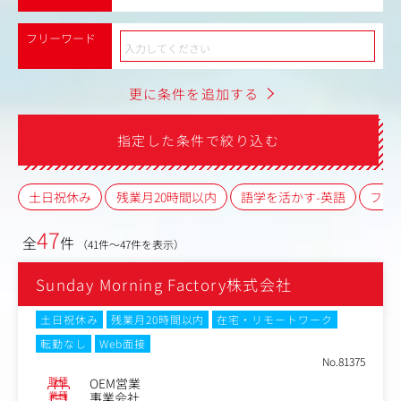
フリーワード
更に条件を追加する
指定した条件で絞り込む
土日祝休み
残業月20時間以内
語学を活かす-英語
フレ
47
全
件
（41件～47件を表示）
Sunday Morning Factory株式会社
土日祝休み
残業月20時間以内
在宅・リモートワーク
転勤なし
Web面接
No.81375
職種
OEM営業
業種
事業会社