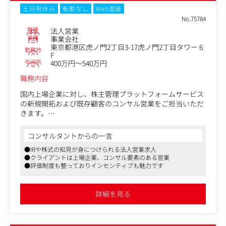
土日祝休み
転勤なし
Web面接
No.75784
職種
法人営業
業種
事業会社
東京都港区虎ノ門2丁目3-17虎ノ門2丁目タワー 6
勤務地
F
年収例
400万円～540万円
職務内容
国内上場企業に対し、株主管理プラットフォームサービス
の新規開拓および既存顧客のコンサル営業をご担当いただ
きます。
【提供サービス例】
コンサルタントからの一言
・投資家マーケティングツール「IR-navi」
●IRや株式の知見が身につけられる法人営業求人
・ポイント型オンライン株主優待サービス「プレミアム優
●クライアントは上場企業、コンサル要素のある営業
待倶楽部」
●評価制度も整っておりインセンティブも魅力です
・仮想空間で行われるバーチャル株主総会
入社直後は、先輩社員のサポートをしながら徐々に業務を
詳細を見る
覚えていただきます。
上場企業が顧客のため、アポ無し訪問や飛び込み営業は一
切ありません。