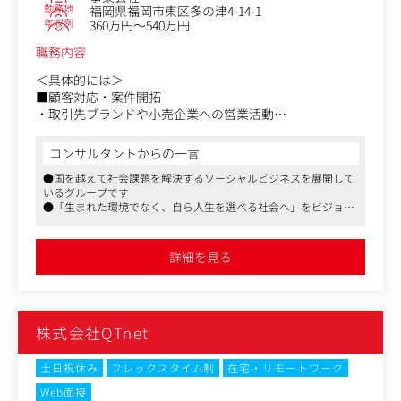
勤務地
福岡県福岡市東区多の津4-14-1
年収例
360万円～540万円
職務内容
＜具体的には＞
■顧客対応・案件開拓
・取引先ブランドや小売企業への営業活動
・新規取引先の開拓（展示会、紹介、電話、訪問など）
・既存取引先との関係構築・リピート受注のフォロー
コンサルタントからの一言
・顧客の要望ヒアリング
●国を越えて社会課題を解決するソーシャルビジネスを展開して
「どんな商品をつくりたいか」「納期・数量・価格」な
いるグループです
どの条件を確認
●「生まれた環境でなく、自ら人生を選べる社会へ」をビジョン
ターゲット層や販売チャネルを理解し、提案内容に反映
に、バングラデシュに自社工場を構え、ベビー服ブランドを展開
し、現地の貧困解決や雇用創出に貢献しています
■企画・提案業務
●組織拡大中で変化が大きいベンチャー企業で、経営に近い立ち
詳細を見る
位置で就業可能。今後マネジメントや責任者を務めたい方には、
・企画内容の提案
キャリアアップにもつながる求人です
トレンド分析、素材提案、デザイン提案、仕様変更提案
など
自社の生産背景（国内・海外工場など）に合わせて実現
株式会社QTnet
可能な形で提案
・サンプル制作の手配
デザイナーやパタンナー、縫製工場と連携して試作（サ
土日祝休み
フレックスタイム制
在宅・リモートワーク
ンプル）を作成
Web面接