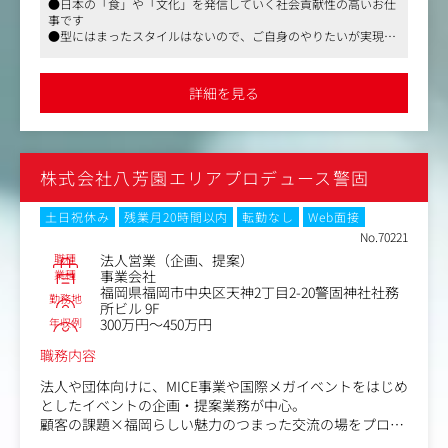
●日本の「食」や「文化」を発信していく社会貢献性の高いお仕
企業様や団体に向け、MICE事業をはじめとする、ニーズに
事です
合わせたイベントの提案やプロデュースを行っていただき
●型にはまったスタイルはないので、ご自身のやりたいが実現し
ます。
やすい環境です
社務所ビル内の会場の利用はもちろん、今後は敷地外での
●同社は、東京にあるブライダルを中心とした総合プロデュース
イベントプロデュースや、ケータリング事業などにも力を
企業「八芳園」のグループ会社です
詳細を見る
入れていきたいと考えております。
入社後は当事業を推進するコーポレートチームの責任者
（候補）としてご活躍いただきます!
現場理解のために、まずは営業業務をご経験いただき、同
株式会社八芳園エリアプロデュース警固
社の新規ビジネスの成長を加速させるプレイングマネージ
ャーとしてのご活躍を期待しています。
土日祝休み
残業月20時間以内
転勤なし
Web面接
・顧客・企業へのアプローチ
No.70221
・ニーズのヒアリング
職種
法人営業（企画、提案）
・会場・プランのご提案
業種
事業会社
福岡県福岡市中央区天神2丁目2-20警固神社社務
・ディレクション
勤務地
所ビル 9F
・外部との連携（広告代理店・制作会社等）
年収例
300万円～450万円
・事業計画,営業戦略の立案
・事業全体の業績,コスト管理
職務内容
・クオリティコントロール
法人や団体向けに、MICE事業や国際メガイベントをはじめ
・マネジメント業務
としたイベントの企画・提案業務が中心。
・スタッフの採用,育成 など
顧客の課題×福岡らしい魅力のつまった交流の場をプロデ
ュースすることがミッションです。
＜顧客について＞