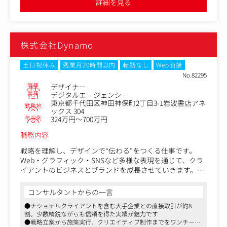
詳細を見る
【このポジションの魅力】
「良質なクリエイティブを世の中へ」という理念のもと、
チームメンバー、他部署のスタッフ、クライアントとコミ
ュニケーションを取りながら、妥協なくクリエイティブを
株式会社Dynamo
突き詰めることのできる環境があります。
やる気次第でさまざまなことに挑戦できる、枠に囚われな
い自由な社風です。
土日祝休み
残業月20時間以内
転勤なし
Web面接
No.82295
職種
デザイナー
業種
デジタルエージェンシー
東京都千代田区神田神保町2丁目3-1岩波書店アネ
勤務地
ックス 304
年収例
324万円～700万円
職務内容
戦略を理解し、デザインで“伝わる”をつくる仕事です。
Web・グラフィック・SNSなど多様な表現を通じて、クラ
イアントのビジネスとブランドを成長させていきます。
＜具体的には＞
コンサルタントからの一言
・コーポレートサイト、ブランドサイト、採用サイト、LP
●ナショナルクライアントを含む大手企業との直接取引が約8
などのWebデザイン制作
割。少数精鋭ながらも信頼を得た実績が魅力です
・ブランド戦略・マーケティング戦略に基づくクリエイテ
●戦略立案から施策実行、クリエイティブ制作までをワンチーム