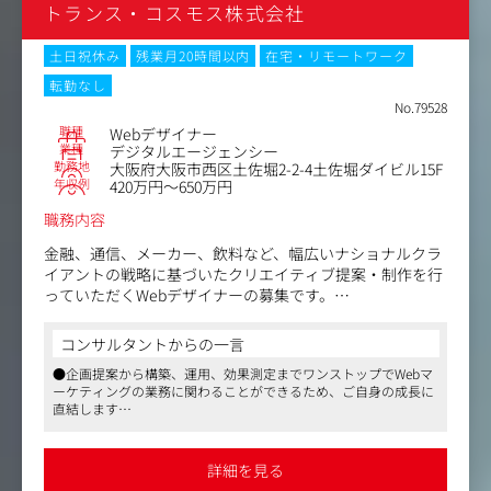
トランス・コスモス株式会社
・デザインコンセプトの策定・設計からプロトタイプの制
作
・プロダクトマネージャー、エンジニアとの協働および意
土日祝休み
残業月20時間以内
在宅・リモートワーク
思決定への関与
転勤なし
・ユーザー調査によるニーズの把握と整備
No.79528
・デザインシステムの構築、運用
職種
Webデザイナー
業種
デジタルエージェンシー
勤務地
大阪府大阪市西区土佐堀2-2-4土佐堀ダイビル15F
年収例
420万円～650万円
職務内容
金融、通信、メーカー、飲料など、幅広いナショナルクラ
イアントの戦略に基づいたクリエイティブ提案・制作を行
っていただくWebデザイナーの募集です。
＜具体的には＞
コンサルタントからの一言
Webサイトの新規開発・運用・更新業務、LINE、SNSアカ
●企画提案から構築、運用、効果測定までワンストップでWebマ
ウントの運用・更新業務においてのデザインディレクショ
ーケティングの業務に関わることができるため、ご自身の成長に
ン、デザイン制作業務。
直結します
●福利厚生が充実しており、残業時間も平均20時間/月程度、残業
・Webコンテンツのビジュアル・グラフィックデザイン
代全額支給と非常に働きやすい環境です
・スマホアプリ、WebサービスのUIデザイン
●研修コンテンツ、プロジェクト内でのOJT等教育制度が充実し
詳細を見る
ており、新しく入社される方もすぐに馴染めるよう配慮された社
・UX設計からアウトプットまで、全体を網羅したデザイン