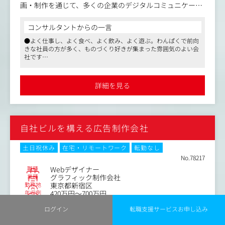
モーションのデザイン
画・制作を通じて、多くの企業のデジタルコミュニケーシ
・各種ビジュアル制作（広告、パンフレット、チラシ、W
ョンとビジネスに貢献し、エンドユーザーに最適な体験・
ebコンテンツ、SNSコンテンツ等）
価値を提供し続けています。
コンサルタントからの一言
・XRを活用したデジタルコンテンツ
●よく仕事し、よく食べ、よく飲み、よく遊ぶ。わんぱくで前向
・イベントブースやグッズ など
案件のほとんどが国内外の大手企業との直接取引のためや
きな社員の方が多く、ものづくり好きが集まった雰囲気のよい会
りがいが大きく、このようなプロジェクトの中で戦略・企
社です
＜制作事例＞
画段階から携わり、UXデザイン、情報設計、UIデザインな
●取引先は大手顧客が多く、パートナーとしての信頼を得ており
・ブランディング：自治体のまちづくりに関する取り組み
ど幅広く関わっていただけるデザイナーを募集していま
レベルの高い仕事ができます
の認知拡大ブランディング／社団法人のリブランディング
す。
●Web制作に限らずアウトプットがインタラクティブコンテンツ
詳細を見る
や動画、グラフィック、イベントなどに及ぶこともあります
のためのデザイン
・マーケティング：大手通信会社の顧客獲得のためのマー
●Webデザイン
ケティング施策の提案、複合媒体でのクリエイティブ展開
●UIUXデザイン
・採用ブランディング：公共事業団体の母集団形成のため
●グラフィックデザイン
自社ビルを構える広告制作会社
のリブランディング
・体験設計：大手百貨店でのイベントでの回遊施策、アプ
リ開発
土日祝休み
在宅・リモートワーク
転勤なし
・自社開発サービス：大手インターネット会社のバーチャ
No.78217
ル展示会システムへの展開・提案
職種
Webデザイナー
業種
グラフィック制作会社
勤務地
東京都新宿区
年収例
420万円～700万円
職務内容
ログイン
転職支援サービスお申し込み
Webデザイン業務全般（Webサイトのデザイン、コーディ