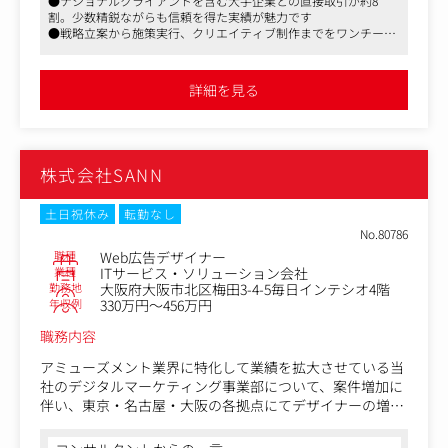
●ナショナルクライアントを含む大手企業との直接取引が約8
などのWebデザイン制作
・ブランドリニューアルに伴う、キービジュアル作成・パ
割。少数精鋭ながらも信頼を得た実績が魅力です
・ブランド戦略・マーケティング戦略に基づくクリエイテ
ンフレットの刷新
●戦略立案から施策実行、クリエイティブ制作までをワンチーム
ィブ設計
・WEB広告の改善を目指したバナー及びランディングペー
で推進するので、縦割りのない環境で幅広い経験が積めます
・撮影ディレクション、SNS投稿素材・広告バナー等のビ
ジの制作
●穏やかかつ仕事に熱量の高い、業界経験豊富な方々とともに働
ジュアル制作
けます
・公式SNSの活用活性化を狙った、撮影・バナー制作
詳細を見る
・ロゴ、キービジュアル、パンフレットなどグラフィック
・コンテンツマーケティングに向けたWEBサイト構築・改
制作
修
・クライアントの要望や課題をもとに、構成案・ワイヤー
フレーム作成
株式会社SANN
・アートディレクター、Webディレクター、コピーライタ
ー等との連携によるチーム制作
・アートディレクターのディレクション、デザイン提案な
土日祝休み
転勤なし
どのサポート業務
No.80786
・効果検証を踏まえた改善提案、デザインのブラッシュア
職種
Web広告デザイナー
ップ
業種
ITサービス・ソリューション会社
勤務地
大阪府大阪市北区梅田3-4-5毎日インテシオ4階
・自社およびクライアントのブランドガイドライン策定や
年収例
330万円～456万円
トーン＆マナー整備
職務内容
現時点で全てを経験していなくても、入社から半年～1年
を目処にできるようになっていただきたいと考えていま
アミューズメント業界に特化して業績を拡大させている当
す。
社のデジタルマーケティング事業部について、案件増加に
伴い、東京・名古屋・大阪の各拠点にてデザイナーの増員
＜案件例＞
をいたします。
・ナショナルクライアントのWebサイト制作