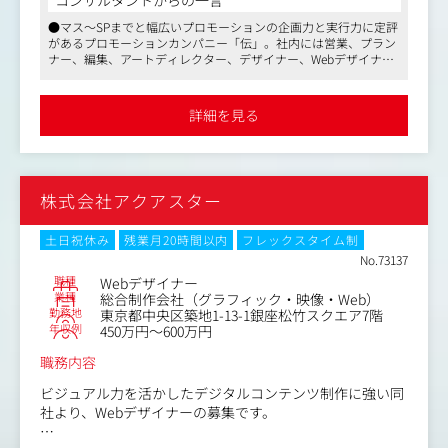
・企業プロモーションのキービジュアル考察
●マス～SPまでと幅広いプロモーションの企画力と実行力に定評
・カタログやチラシのDTPデザイン
があるプロモーションカンパニー「伝」。社内には営業、プラン
・Webデザイン（LPの制作）
ナー、編集、アートディレクター、デザイナー、Webデザイナ
・CMや動画のコンテ作成から編集
ー、映像編集、カメラマンなど、さまざまな職種のスペシャリス
・空間ディスプレイ（VRや店頭装飾のデザイン）
トが在籍しており、チームでクライアントの課題解決に取り組ん
・商品パッケージや演出ツールのデザイン
でいます
詳細を見る
●ファッション・雑貨・インテリア・グルメなど、人々のくらし
・イベント企画や運営（ワークショップなど）
に関わるさまざまなジャンルの企画に携わることができます
・他デザイン業務
●メリハリのある環境にこだわりのある同社は、月平均残業時間
は20時間ほど
現在はDTPデザイン（チラシ・カタログ・ポスター）など
●アットホームかつフラットな社風で、社員の定着率がとても高
株式会社アクアスター
がメインですが、ホームページ制作や動画制作も増加傾向
いです
にあり、DTPデザイン以外にも幅広く携わる事ができま
す。
土日祝休み
残業月20時間以内
フレックスタイム制
また、案件ごとにメンバーをアサインする体制なので、福
No.73137
岡にいながら全国の案件に携わる事ができるのが特徴で
職種
Webデザイナー
す。
業種
総合制作会社（グラフィック・映像・Web）
勤務地
東京都中央区築地1-13-1銀座松竹スクエア7階
直取引がメインになるので、自分のアイデアなどを直接伝
年収例
450万円～600万円
える機会が多いです。
自分の手がけた広告が多くの方の目に触れる瞬間は最高の
職務内容
やりがいに繋がります。
もっと大きなスケールで仕事をしていきたい、スキルアッ
ビジュアル力を活かしたデジタルコンテンツ制作に強い同
プをしたいなど自身の思い描くプランに当てはまる方も多
社より、Webデザイナーの募集です。
いと思いますので、ぜひご応募お待ちしております。