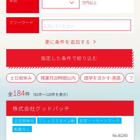
年収
万円以上
フリーワード
更に条件を追加する
指定した条件で絞り込む
土日祝休み
残業月20時間以内
語学を活かす-英語
フレ
184
全
件
（81件～120件を表示）
株式会社グッドパッチ
土日祝休み
フレックスタイム制
在宅・リモートワーク
転勤なし
No.81243