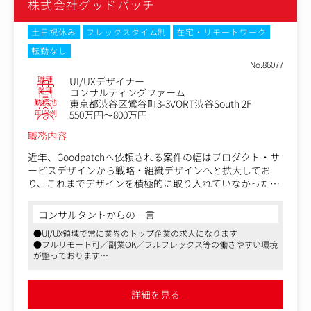
株式会社グッドパッチ
変更の範囲：同社における各種業務全般
土日祝休み
フレックスタイム制
在宅・リモートワーク
転勤なし
No.86077
職種
UI/UXデザイナー
業種
コンサルティングファーム
勤務地
東京都渋谷区鶯谷町3-3VORT渋谷South 2F
年収例
550万円～800万円
職務内容
近年、Goodpatchへ依頼される案件の幅はプロダクト・サ
ービスデザインから戦略・組織デザインへと拡大してお
り、これまでデザインを積極的に取り入れていなかった企
業・業界からのご相談も増えてきました。領域もデジタル
に限定せず、サービスデザインやCXデザインまで広げてい
コンサルタントからの一言
ます。
●UI/UX領域で常に業界のトップ企業の求人になります
●フルリモート可／副業OK／フルフレックス等の働きやすい環境
GoodpatchのUI/UXデザイナーは、戦略フェース？から表
が整っております
層まて？一貫した形て？ユーサ？ーの目にふれる部分のア
●現在はUI/UX領域に囚われず、デザインを起点とした新規事業の
ウトフ？ットをする役割を担いますが、クライアントの課
立ち上げや、企業のデザイン戦略立案、デザイン組織構築支援な
題は日々変化しており、既存のプロセスでプロジェクトを
ど企業の経営層とコンサルティングする形で事業を拡大しており
詳細を見る
ます
進めていくだけで本質的な価値を提供することはできませ