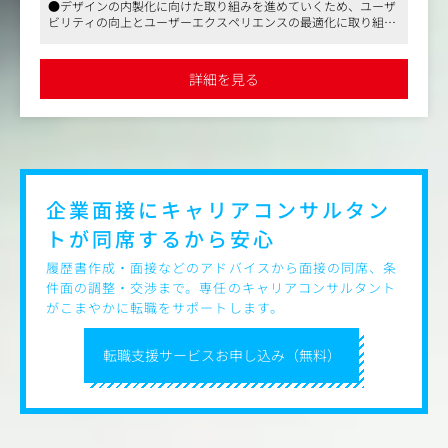
●デザインの内製化に向けた取り組みを進めていくため、ユーザ
・ユーザーのニーズやビジネス要件に基づいてUX/UI設計
ビリティの向上とユーザーエクスペリエンスの最適化に取り組ん
＜プロジェクト例＞
・UX/UIのフィードバックを通じてデザインを改善し製品
でいただくUXUIデザイナーを募集いたします
新商品の商品ページデザインと制作進行管理
価値を向上
国内最大級イベントのPRクリエイティブ企画・ディレクシ
・各種デザイン進行管理、リソースやツール管理、調整
詳細を見る
ョン
・マーケティングや営業など他部署と連携した施策立案、
新サービス認知拡大に向けたSNS施策の企画・運用
実行
・全社的なデザイン領域における品質管理
・外部パートナー企業との協業(要件定義・進捗管理・品質
管理)
■業務ツール
企業面接にキャリアコンサルタン
・Backlog、Redmine
トが
同席するから安心
・Chatwork、Google drive
※その他必要なツールは相談の上使用可能
履歴書作成・面接などのアドバイスから面接の同席、条
件面の調整・交渉まで。専任のキャリアコンサルタント
※雇入れ直後：上記所属にて会社指定及び付随する業務
がこまやかに転職をサポートします。
※変更の範囲：会社の定める業務
転職支援サービスお申し込み（無料）