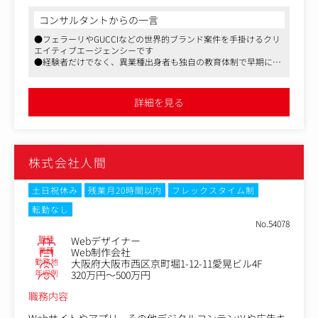
いて、リアルイベントやプロモーションに関連するWebデ
ザインやグラフィックデザインを手掛けることで、クリエ
コンサルタントからの一言
イティブな価値を提供していきます。
●フェラーリやGUCCIなどの世界的ブランド案件を手掛けるクリ
エイティブエージェンシーです
■具体的には
●経験者だけでなく、異業種出身者も独自の教育体制で早期に活
・ブランドの世界観を表現したWebサイトやLPの制作
躍されている方が多いです
・デジタルコンテンツのUIデザイン制作
●やった分が報酬に反映される仕組みがあり、成長意欲のある方
・自社サービスを活用したUIデザインやグラフィックデザ
にオススメです
詳細を見る
イン制作
・使用ツール: Figma、Photoshop、Illustrator
株式会社人間
土日祝休み
残業月20時間以内
フレックスタイム制
転勤なし
No.54078
職種
Webデザイナー
業種
Web制作会社
勤務地
大阪府大阪市西区京町堀1-12-11愛晃ビル4F
年収例
320万円～500万円
職務内容