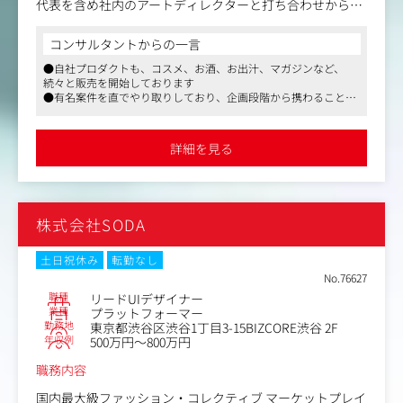
代表を含め社内のアートディレクターと打ち合わせから参
加して頂き、クライアントの要望をヒアリングして、一緒
にコンセプトなどを組み立てていきます。
コンサルタントからの一言
●自社プロダクトも、コスメ、お酒、お出汁、マガジンなど、
実制作に入ると、クライアントとのやり取りもデザイナー
続々と販売を開始しております
が担当することも多いため、デザイナー中心で案件を進め
●有名案件を直でやり取りしており、企画段階から携わることが
ていきます。
できる点は魅力的です
そのため設計やデザインはもちろん、サイトを通してどの
●社内にもファッション・コスメなどに関心が高い方々が多く、
ようにユーザーへ訴求するか、効果的なアプローチ方法は
落ち着いたおしゃれな雰囲気です
詳細を見る
無いかなど、マーケティング能力を発揮できる場面も多数
あります。
＜具体的な仕事内容＞
株式会社SODA
・クライアントの特性や個性を理解した上でのブランディ
ング／リブランディングデザイン
・アートディレクターによるイメージ共有に基づいたデザ
土日祝休み
転勤なし
イン企画
No.76627
・ワイヤーフレーム、デザインカンプの制作
職種
リードUIデザイナー
・メインビジュアル、バナーの作成 など
業種
プラットフォーマー
勤務地
東京都渋谷区渋谷1丁目3-15BIZCORE渋谷 2F
年収例
500万円～800万円
職務内容
国内最大級ファッション・コレクティブ マーケットプレイ