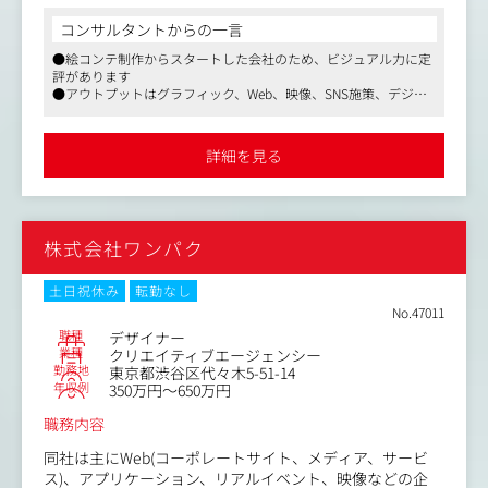
デザイナーとして制作に携わっていただくだけでなく、プ
【取引先例】
ロジェクトになる前の企画提案から一緒に入っていただき
コンサルタントからの一言
・イオンモール
たいと考えています。
●絵コンテ制作からスタートした会社のため、ビジュアル力に定
・福岡地所
プランナーやWebディレクターといった複数クリエイター
評があります
・エフ・ジェイ エンターテインメントワークス
と協力し、まずはWebデザイン案件から担当していってい
●アウトプットはグラフィック、Web、映像、SNS施策、デジタ
・やずやグループ/JLLリテールマネジメント など
ただき、ゆくゆくは媒体問わずデザインに関わっていただ
ルコンテンツ、AR、サイネージなど多岐にわたる
くことを想定しております。
●社内にクリエイターが在籍しており、企画～具現までクオリテ
【変更の範囲】無
社内にWeb、映像、グラフィック、イラスト、デジタルエ
ィ高く制作できることが強み
詳細を見る
●マスメディアンより入社実績あり
ンジニアと様々な分野の社員がいるため、より近い距離で
プロジェクトを進めることが可能です。
＜具体的には…＞
株式会社ワンパク
・Webディレクターやアートディレクターとの打ち合わせ
・ターゲットや目的に合わせたデザインの企画・提案
・ワイヤーフレームの作成
土日祝休み
転勤なし
・UI・UXの設計～デザイン
No.47011
・画像加工
職種
デザイナー
※コーディングはご担当の範囲外になります
業種
クリエイティブエージェンシー
勤務地
東京都渋谷区代々木5-51-14
年収例
350万円～650万円
＜携わっていただくプロジェクト例＞
・大手有名企業のコーポレートサイト
職務内容
・映画館や動画サービスのキャンペーンサイト
・各種有名版権とのコラボページ
同社は主にWeb(コーポレートサイト、メディア、サービ
・ARスタンプラリー、キービジュアルなどの複合的なプロ
ス)、アプリケーション、リアルイベント、映像などの企