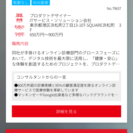
的ですが、同社ではデザイナーからの提案やディレクター
転勤なし
Web面接
とともに改善プランを検討するといったアクションが可能
No.79637
です。
職種
プロダクトデザイナー
・ディレクター職やエンジニア職と連携を取りながら、既
業種
ITサービス・ソリューション会社
存コンテンツの改修や新機能開発などを担当いただき、ク
東京都港区浜松町2丁目13-10T-SQUARE浜松町 3
勤務地
ライアントが提供するサービスやコンテンツの価値を高め
F
年収例
ていただくことを期待しています。
650万円～900万円
職務内容
【独り立ちまでのイメージ】
まずは各方面のメンバーとの連携なども含んだ制作業務の
同社が手掛けるオンライン診療部門のグロースフェーズに
全体的なフローを把握してもらい、業務の習得具合に応じ
おいて、デジタル技術を最大限に活用し、「健康・安心」
徐々にデザイン制作をお任せし、独り立ちを目指していた
な体験を創造するためのプロジェクトを、プロダクトデザ
だきます。PJチーム全体で案件に慣れていただくまでフォ
イナーという立場から推進して頂きます。
ローアップいたします。
当該部門のデザイナーは、医療従事者と患者双方の声を聞
コンサルタントからの一言
※ご経験やスキルに応じて変更となる可能性がございま
きながら、企画構想段階から他の職種と連携をとり、要件
す。
●600万件超の診療実績と95％の顧客満足度を誇るオンライン診
定義の段階からイテレーションを回し、患者の課題を解決
療サービスで医療体験を革新しています
するためのインターフェイスを制作します。
●マッキンゼーやGoogle出身者など多様なバックグラウンドを持
ビジネスアイデアが患者の利便性向上に直接つながる環境
つプロフェッショナルと共に成長することができます
で、すべての開発関係者が納得感高く業務を推進していま
●ハイブリット勤務（リモート可能）、副業可、フレックスタイ
す。
ム制ありなど働きやすい環境です
詳細を見る
業務詳細：
・オンライン診療部門のプロダクト開発における情報設
計・UIデザイン全般