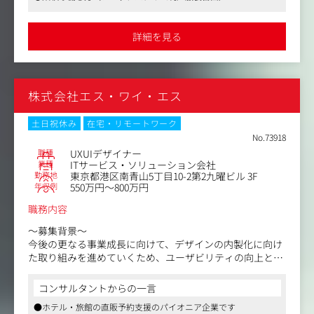
デジタルマーケティング支援事業と連携し、『どうすれば
企業の営業戦略も考慮したりと、マーケティング、ブラン
●福利厚生充実、年間休日129日
ユーザーが動くか』をデータと論理に基づいて考え抜く環
ディング視点を養うこともできます。
境です。デザインスキルに加えて、マーケティング視点や
詳細を見る
ビジネス課題を解決するロジカルな思考力を身につけ、市
【仕事内容（変更の範囲）】会社の定める業務
場価値の高いクリエイターへとステップアップできるポジ
ションです
株式会社エス・ワイ・エス
【具体的な業務内容】
・Webサイトのデザイン／ディレクション
∟ユーザーの行動導線やCVR（コンバージョン率）向上を
土日祝休み
在宅・リモートワーク
目的とした、論理的なUI/UX設計およびデザイン制作
No.73918
職種
UXUIデザイナー
・SNS・広告クリエイティブ制作
業種
ITサービス・ソリューション会社
勤務地
東京都港区南青山5丁目10-2第2九曜ビル 3F
∟Instagram・TikTok向け広告バナーや動画の企画・制作
年収例
550万円～800万円
／ディレクション
職務内容
・グラフィック・販促ツールのデザイン
∟紙媒体・店頭ツールなどリアルとデジタルを横断したブ
～募集背景～
ランディング
今後の更なる事業成長に向けて、デザインの内製化に向け
た取り組みを進めていくため、ユーザビリティの向上とユ
・運用・効果改善／プロジェクトマネジメント
ーザーエクスペリエンスの最適化に取り組んでいただくUX
∟マーケティングデータ（Google Analytics等）やABテス
UIデザイナーを募集いたします。
コンサルタントからの一言
トの結果を分析し、数値を根拠としたクリエイティブの改
●ホテル・旅館の直販予約支援のパイオニア企業です
善提案・実行
■具体的には