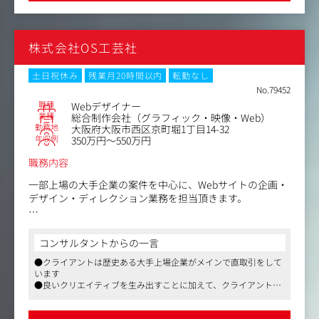
風です
ディレクション
・コストマネジメントやコンテンツプランニングやクリエ
イティブ提案など。
株式会社OS工芸社
土日祝休み
残業月20時間以内
転勤なし
No.79452
職種
Webデザイナー
業種
総合制作会社（グラフィック・映像・Web）
勤務地
大阪府大阪市西区京町堀1丁目14-32
年収例
350万円～550万円
職務内容
一部上場の大手企業の案件を中心に、Webサイトの企画・
デザイン・ディレクション業務を担当頂きます。
＜業務内容一例＞
・Webサイトの新規案件やリニューアル案件の企画・デザ
コンサルタントからの一言
イン
●クライアントは歴史ある大手上場企業がメインで直取引をして
・既存サイトの更新・デザイン
います
・提案時のワイヤーフレームの作成
●良いクリエイティブを生み出すことに加えて、クライアントの
・制作を進める上での窓口対応業務
課題解決型のプロモーション企画やブランディング案件を得意と
など
しております
●取引歴も長いクライアントが多く、実績や関係値をしっかり構