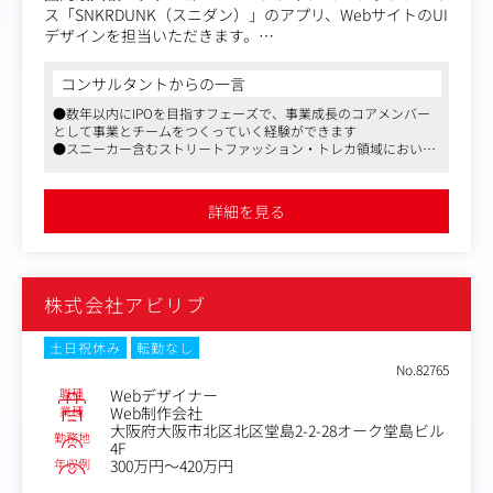
ス「SNKRDUNK（スニダン）」のアプリ、WebサイトのUI
デザインを担当いただきます。
＜具体的には＞
コンサルタントからの一言
・アプリ、WebのUIデザイン制作全般
●数年以内にIPOを目指すフェーズで、事業成長のコアメンバー
・PdMやエンジニアと連携してのプロダクト開発推進
として事業とチームをつくっていく経験ができます
●スニーカー含むストリートファッション・トレカ領域において
＜同社サービスに関して＞
は1 → 10のフェーズを、それ意外の領域では0 → 1のフェーズを
月間600万人以上が利用する国内最大級ファッション・コ
経験できます
レクティブ マーケットプレイスです。
●C2Cサービスを基軸としながらも、物流拠点を持ちリアルなモ
詳細を見る
ノを扱うこと・鑑定というユニークな仕組みがあること・B2Cビ
近年はスニーカーに留まらず、アパレル、トレーディング
ジネスをサービス内で共存させていることなど、世界でも稀にし
カードなど事業を拡大しています。
か見ない複雑かつ難易度の高いサービスです
株式会社アビリブ
土日祝休み
転勤なし
No.82765
職種
Webデザイナー
業種
Web制作会社
大阪府大阪市北区北区堂島2-2-28オーク堂島ビル
勤務地
4F
年収例
300万円～420万円