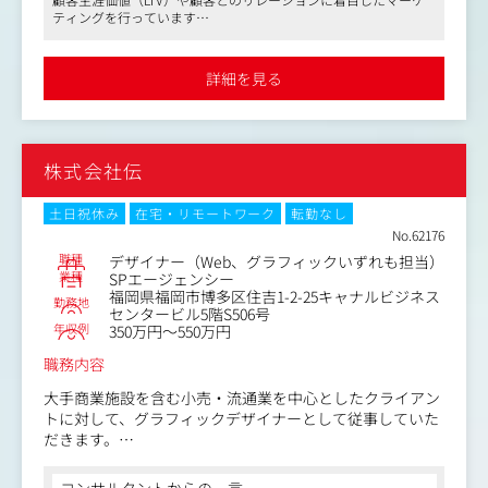
・動画のシナリオ作成、訴求設計、編集まで一連の制作
ティングを行っています
・制作したクリエイティブの検証・改善、PDCAサイクル
●上場企業という安定性がありつつ、ベストベンチャー100を受
の実行
賞したスピード感もあり、成長できる環境です
・外注・業務委託メンバーへの制作ディレクション
●クライアントの商品が売れることで初めて報酬をいただく「完
詳細を見る
全成果報酬型」で、クライアントに真摯に向き合う社風となって
・生成AI等を活用した素材生成・仕組み化
います
・LP等のWebデザイン制作
■担当クライアント
株式会社伝
美容業界：
・美容サロン（脱毛サロン、痩身エステ等）
・EC（コスメ、化粧品、サプリメント等）
土日祝休み
在宅・リモートワーク
転勤なし
No.62176
金融業界：
職種
デザイナー（Web、グラフィックいずれも担当）
・大手ネット証券（株式／iDeCo／FX／仮想通貨）
業種
SPエージェンシー
福岡県福岡市博多区住吉1-2-25キャナルビジネス
・保険
勤務地
センタービル5階S506号
・大手銀行系カードローン
年収例
350万円～550万円
・クレジットカード
職務内容
【仕事内容（変更の範囲）】無
大手商業施設を含む小売・流通業を中心としたクライアン
トに対して、グラフィックデザイナーとして従事していた
だきます。
＜具体的には＞
コンサルタントからの一言