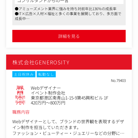
コンサルタントからの一言
・サービス立ち上げに伴う、ロゴ・サイト・パンフレッ
現在は、東京本社に2名の体制で、パートナー企業と連携
●アミューズメント業界に強みを持ち対前年比136％の成長率
ト・撮影・ガイドライン作成
しながら対応していますが、よりスピード感を持って案件
●IT×広告×人材×福祉と多くの事業を展開しており、多方面で
・ブランドリニューアルに伴う、キービジュアル作成・パ
対応を進めるため、内製化を強化します。
成長中
ンフレットの刷新
Instagram、LINE、TikTok、YouTubeなど、SNSを中心とし
●大手クライアントとの付き合いも複数ございます
・WEB広告の改善を目指したバナー及びランディングペー
たWEB広告のクリエイティブ制作物が中心です。
ジの制作
詳細を見る
・公式SNSの活用活性化を狙った、撮影・バナー制作
・クリエイティブバナー制作
・コンテンツマーケティングに向けたWEBサイト構築・改
・営業担当との打ち合わせ
修
・ディレクション
株式会社GENEROSITY
▼Works
変更の範囲：有 / 会社の定める業務
https://dynamoinc.jp/works/
土日祝休み
転勤なし
No.79403
職種
Webデザイナー
業種
イベント制作会社
勤務地
東京都港区南青山1-15-9第45興和ビル 1F
年収例
420万円～800万円
職務内容
Webデザイナーとして、ブランドの世界観を表現するデザ
イン制作を担当していただきます。
ファッション・ビューティー・ジュエリーなどの分野にお