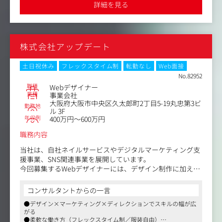
詳細を見る
築されておりますのでお仕事のコントロールがききやすく、過度
ディレクタークラスとして入って頂けそうな方は、デザイ
な残業はありません
ン業務以外にも、提案や打ち合わせ訪問、案件によっては
撮影ディレクション、
その他外部の協力会社へのディレクション、制作進行管理
株式会社アップデート
など、広い職域を担って頂きます。
また今回はWebメインと想定はしておりますが、状況次第
土日祝休み
フレックスタイム制
転勤なし
Web面接
でグラフィックデザインや映像制作にも関わって頂く可能
No.82952
性はございます。
職種
Webデザイナー
業種
事業会社
大阪府大阪市中央区久太郎町2丁目5-19丸忠第3ビ
クライアントは大手BtoB企業が中心で直接取引。
勤務地
ル 3F
年収例
400万円～600万円
会社的にはWeb、グラフィック、映像、イベントとプロモ
ーション全体を企画段階からトータルで手がけることがで
職務内容
きるノウハウを持ち、
当社は、自社ネイルサービスやデジタルマーケティング支
パッケージで仕事を請けることもよくあり、特定のメディ
援事業、SNS関連事業を展開しています。
アだけにとらわれない企画にも関わって頂けます。
今回募集するWebデザイナーには、デザイン制作に加え
高い技術・開発力はあるが、広報・宣伝力が弱い会社もあ
て、進行管理・外部パートナー調整などディレクション業
り、そういった企業へは商品ブランディングから設計・提
務もお任せします。
案していくこともあります。
コンサルタントからの一言
●デザイン×マーケティング×ディレクションでスキルの幅が広
当社のWebデザイナーは、ただ言われたものを作るポジシ
ですので、ある程度内容がかたまったオーダーに対して良
がる
ョンではありません。
いクリエイティブを提供するというよりかは、
●柔軟な働き方（フレックスタイム制／服装自由）