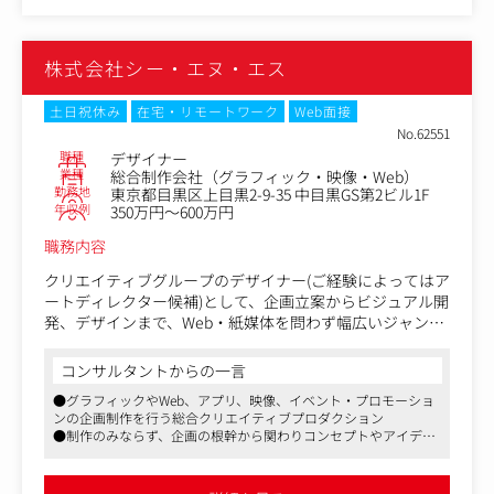
ん。
「デザインの力を証明する」ためには、既存の手段にとら
株式会社シー・エヌ・エス
われず自ら領域を広げて課題解決に取り組み続けることが
必要です。こうした事業の拡大を背景に、UI/UXデザイナ
ーとして活躍いただける人材を募集します。
土日祝休み
在宅・リモートワーク
Web面接
No.62551
■業務内容
職種
デザイナー
日本を代表する大手企業からスタートアップまで幅広いク
業種
総合制作会社（グラフィック・映像・Web）
勤務地
東京都目黒区上目黒2-9-35 中目黒GS第2ビル1F
ライアントに対して、デザインパートナーとして並走しな
年収例
350万円～600万円
がら、案件への深い理解とデザインアウトプットを通して
クライアント、ユーザーに価値を提供します。
職務内容
■具体的な仕事内容
クリエイティブグループのデザイナー(ご経験によってはア
ートディレクター候補)として、企画立案からビジュアル開
クライアントの事業課題や「なぜやりたいのか」を言語化
発、デザインまで、Web・紙媒体を問わず幅広いジャンル
しPJ課題を定義
での制作に関わっていただくポジションです。
定性的かつ定量的なゴール設定
コンサルタントからの一言
プロダクトロードマップ設計
同社の仕事はあいだに広告会社を挟まない直クライアント
●グラフィックやWeb、アプリ、映像、イベント・プロモーショ
UIを手段としてブランドと体験を設計
案件も多く、Works例としては映画の公式サイトやイベン
ンの企画制作を行う総合クリエイティブプロダクション
プロトタイプ制作とブラッシュアップ
トキービジュアル、地域ブランディングプロジェクト、コ
●制作のみならず、企画の根幹から関わりコンセプトやアイデア
デザインシステム化し再現性を提供
ーポレートサイトやパンフレットの制作など、多岐に渡り
を創出する段階から携われます
リリース後の改善
ます。
●チーム一丸となって仕事を進めていくカルチャーがあり、特定
の社員に業務が偏らないようタスク管理が徹底されています