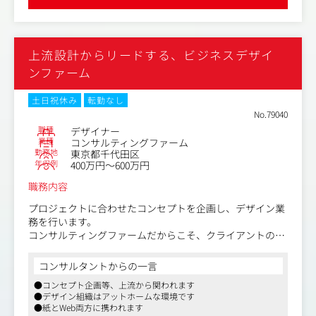
ります。
Webサイトやアプリのリニューアルや改善提案だけではな
く、新規事業のサービス、ブランディングなどゼロから戦
上流設計からリードする、ビジネスデザイ
略を考えるプロジェクトにも関わっていただくこともござ
います。
ンファーム
土日祝休み
転勤なし
＜具体的には＞
No.79040
・リサーチ、要件定義(PMと一緒に実施)
職種
デザイナー
・UIデザイン
業種
コンサルティングファーム
・デザインガイドライン作成
勤務地
東京都千代田区
・アニメーション/インタラクション設計
年収例
400万円～600万円
・レイアウト設計
職務内容
・ビジュアルデザイン など
プロジェクトに合わせたコンセプトを企画し、デザイン業
＜プロジェクト事例＞
務を行います。
・大手SaaSサービスのデザインリニューアル（ユーザリサ
コンサルティングファームだからこそ、クライアントの事
ーチ、体験設計、デザイン）
業開発や企業ブランディング等の戦略領域から関わるデザ
・上場企業のブランディング戦略の策定、実行、サイトリ
インに業務が可能です。
コンサルタントからの一言
ニューアル
同社社員がワンフロアにいるため、お互いにアイディアを
・上場企業の採用ブランディングの戦略策定、採用サイト
●コンセプト企画等、上流から関われます
提案しながら、議論を通じてデザインに反映していくこと
●デザイン組織はアットホームな環境です
制作 など
が可能です。
●紙とWeb両方に携われます
自身で制作していくことも、外部へディレクションするこ