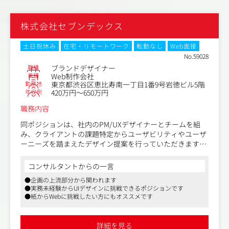
株式会社セブンデックス
土日祝休み
在宅・リモートワーク
転勤なし
Web面接
No.59028
職種
ブランドデザイナー
業種
Web制作会社
勤務地
東京都渋谷区恵比寿南一丁目1番9号岩徳ビル5階
年収例
420万円～650万円
職務内容
同ポジションは、社内のPM/UXデザイナーとチームを組
み、クライアントの課題特定からユーザビリティやユーザ
ーニーズを踏まえたデザイン提案を行っていただきます。
デザイナーとしてプロダクトのUIデザインのみを担当する
コンサルタントからの一言
のでなく、ブランディングからデータ分析などビジネス視
●企画の上流部分から関われます
点を持ち、戦略の上流部分から案件に関わっていただきま
●実務未経験からUIデザインに挑戦できるポジションです
す。
●紙からWebに挑戦したい方にもオススメです
現在は、ITサービスや不動産、アパレル、飲食などクライ
アントの業種も様々で、すべて直接取引で案件を頂いてお
詳細を見る