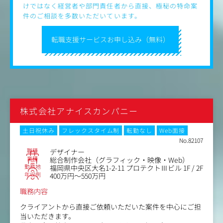
の品質で実現すること。
けではなく経営者や部門責任者から直接、極秘の特命案
●アジャイル手法を通じて、一貫性のあるシステマチック
件のご相談を多数いただいています。
かつレスポンシブなデザインソリューションを提供するこ
と。
転職支援サービスお申し込み（無料）
●ピッチの場であなたのスキルを活かし、アイデアを具現
化して潜在的なクライアントを魅了すること。
●デザイン成果物を自信を持ってステークホルダーにプレ
ゼンし、信頼関係を構築すること。
●同僚やクライアントとポジティブかつ協力的な姿勢でア
イデアを出し合い、共同作業を行い、改善すること。
●プロジェクトやタスクを期限内、予算内で、最高品質で
納品すること。
株式会社アナイスカンパニー
●新しいスキルを習得し、デザインや技術の進展に常に目
を向けること。業界の最前線に立つためのベストプラクテ
土日祝休み
フレックスタイム制
転勤なし
Web面接
ィスを提唱し、適用すること。
No.82107
●日本国内外の最新トレンドや今後の文化的な動向を把握
職種
デザイナー
すること。
業種
総合制作会社（グラフィック・映像・Web）
●チームをリードし、知識を共有しながら、同僚や中堅・
勤務地
福岡県中央区大名1-2-11 プロテクトⅢビル 1F / 2F
若手デザイナーを指導・育成すること。
年収例
400万円～550万円
職務内容
クライアントから直接ご依頼いただいた案件を中心にご担
当いただきます。