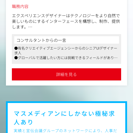
職務内容
エクスペリエンスデザイナーはテクノロジーをより自然で
楽しいものにするインターフェースを構想し、制作、提供
します。
ストラテジストやリサーチャー、テクノロジストと連携し
ながら、UIおよびUXデザイナーは人間中心のアプローチを
コンサルタントからの一言
採用し、美しく意味のあるブランド体験を創り出します。
●有名クリエイティブエージェンシーからのシニアUIデザイナー
求人
シニアUIデザイナーとして、コンセプト企画やデザインに
●グローバルで活躍したい方には挑戦できるフィールドがありま
おいて重要な役割を果たし、卓越したクリエイティブ思考
す
と技術を駆使して、クライアントやユーザーを魅了するデ
●リモート・過度な残業なしなどワークライフバランスを取れる
ジタル体験を提供します。
環境です
詳細を見る
東京チームの一員として、ダイナミックでグローバル志向
の環境で、各分野のトップクラスのメンバーに囲まれなが
ら働きます。日本国内および海外市場向けに、世界最高水
準の体験を共に創造していきます。
【ミッション】
マスメディアンにしかない
極秘求
●革新的で効果的なデジタルコミュニケーションデザイ
人あり
ン、インターフェースデザイン、インタラクションデザイ
ンを、すべてのデジタルプラットフォームで世界最高水準
実績と宣伝会議グループのネットワークにより、人事だ