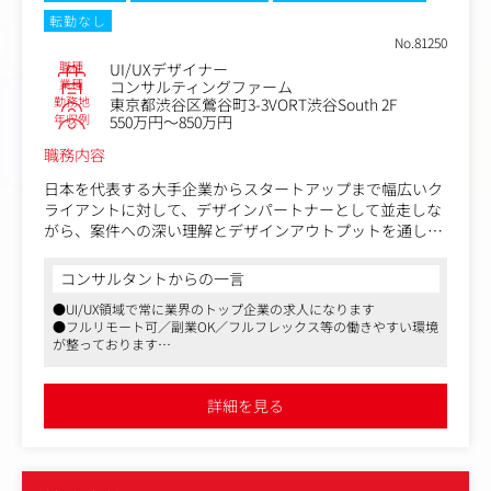
【仕事内容（変更の範囲）】
転勤なし
雇入れ直後：上記参照
No.81250
変更の範囲：同社における各種業務全般
職種
UI/UXデザイナー
業種
コンサルティングファーム
勤務地
東京都渋谷区鶯谷町3-3VORT渋谷South 2F
年収例
550万円～850万円
職務内容
日本を代表する大手企業からスタートアップまで幅広いク
ライアントに対して、デザインパートナーとして並走しな
がら、案件への深い理解とデザインアウトプットを通して
クライアント、ユーザーに価値を提供に従事していただき
ます。
コンサルタントからの一言
●UI/UX領域で常に業界のトップ企業の求人になります
具体的には：
●フルリモート可／副業OK／フルフレックス等の働きやすい環境
・顧客やユーザーの課題を解決するためのソリューション
が整っております
の検討、コンセプト立案
●現在はUI/UX領域に囚われず、デザインを起点とした新規事業の
・プロジェクトにおけるUI/UXデザイン、Webデザイン領
立ち上げや、企業のデザイン戦略立案、デザイン組織構築支援な
域の推進
ど企業の経営層とコンサルティングする形で事業を拡大しており
詳細を見る
ます
・細部までこだわったデザイン
【仕事内容（変更の範囲）】
雇入れ直後：上記参照