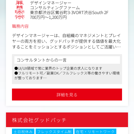
職種
デザインマネージャー
業種
コンサルティングファーム
勤務地
東京都渋谷区鶯谷町3-3VORT渋谷South 2F
年収例
700万円～1,200万円
職務内容
デザインマネージャーは、自組織のマネジメントとプレイ
ヤーの両方を担い、グッドパッチが提供する価値を最大化
することをミッションとするポジションとしてご活躍いた
だく予定です。
コンサルタントからの一言
具体的な仕事内容：
●UI/UX領域で常に業界のトップ企業の求人になります
・顧客やユーザーの課題を解決するためのソリューション
●フルリモート可／副業OK／フルフレックス等の働きやすい環境
の検討、コンセプト立案～情報設計・UIデザインなど、一
が整っております
連のデザイン業務及びディレクション。
●現在はUI/UX領域に囚われず、デザインを起点とした新規事業の
・社内デザインチームのマネジメント業務全般
立ち上げや、企業のデザイン戦略立案、デザイン組織構築支援な
-クオリティマネジメント(ボトムライン・トップラインの
ど企業の経営層とコンサルティングする形で事業を拡大しており
詳細を見る
ます
向上)
-メンバーマネジメント(育成、メンタリングなど)
-ナレッジマネジメント(情報管理、業務効率化など)
-売り上げ達成に向けた戦略の立案と実行
株式会社グッドパッチ
-デザインによるビジネスインパクトを定量化
-その他、採用・新規商材開発・案件獲得・組織開発など
土日祝休み
フレックスタイム制
在宅・リモートワーク