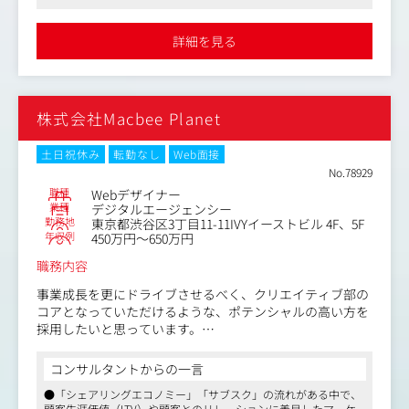
プロジェクト体制：
ともございます。
プロジェクトごとにビジネスディレクター・デザイナーが
詳細を見る
アサインされます。
〈クライアントや案件について〉
プロジェクト人数はビジネスディレクター1名・デザイナ
スポーツチームや学校、ヘルスケア、健康食品、飲食な
ー1名の2名体制からビジネスディレクター2名・デザイナ
ど、上場企業からスタートアップまで多岐に渡る案件がご
ー2名の4名体制など、プロジェクトの難易度や規模によっ
ざいます。
て変動します。
株式会社Macbee Planet
制作物もWebやグラフィックの比率が半々ほどであり、パ
ッケージ、動画等々、幅広い案件にも挑戦できる環境で
す。
土日祝休み
転勤なし
Web面接
直近は地方自治体の案件も増えており、地方共創系のプロ
No.78929
ジェクトもございます。
職種
Webデザイナー
業種
デジタルエージェンシー
勤務地
東京都渋谷区3丁目11-11IVYイーストビル 4F、5F
年収例
450万円～650万円
職務内容
事業成長を更にドライブさせるべく、クリエイティブ部の
コアとなっていただけるような、ポテンシャルの高い方を
採用したいと思っています。
主な業務：
コンサルタントからの一言
・運用型広告におけるバナー／動画の企画・制作・編集業
●「シェアリングエコノミー」「サブスク」の流れがある中で、
務
顧客生涯価値（LTV）や顧客とのリレーションに着目したマーケ