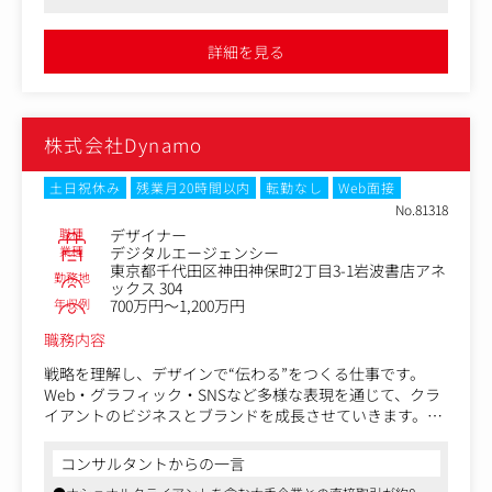
ィブ設計
で推進するので、縦割りのない環境で幅広い経験が積めます
・撮影ディレクション、SNS投稿素材・広告バナー等のビ
●穏やかかつ仕事に熱量の高い、業界経験豊富な方々とともに働
ジュアル制作
けます
詳細を見る
・ロゴ、キービジュアル、パンフレットなどグラフィック
制作
・クライアントの要望や課題をもとに、構成案・ワイヤー
フレーム作成
株式会社Dynamo
・アートディレクター、Webディレクター、コピーライタ
ー等との連携によるチーム制作
・アートディレクターのディレクション、デザイン提案な
土日祝休み
残業月20時間以内
転勤なし
Web面接
どのサポート業務
No.81318
・効果検証を踏まえた改善提案、デザインのブラッシュア
職種
デザイナー
ップ
業種
デジタルエージェンシー
東京都千代田区神田神保町2丁目3-1岩波書店アネ
・自社およびクライアントのブランドガイドライン策定や
勤務地
ックス 304
トーン＆マナー整備
年収例
700万円～1,200万円
現時点で全てを経験していなくても、入社から半年～1年
職務内容
を目処にできるようになっていただきたいと考えていま
戦略を理解し、デザインで“伝わる”をつくる仕事です。
す。
Web・グラフィック・SNSなど多様な表現を通じて、クラ
イアントのビジネスとブランドを成長させていきます。
＜案件例＞
・ナショナルクライアントのWebサイト制作
＜具体的には＞
・サービス立ち上げに伴う、ロゴ・サイト・パンフレッ
コンサルタントからの一言
・コーポレートサイト、ブランドサイト、採用サイト、LP
ト・撮影・ガイドライン作成