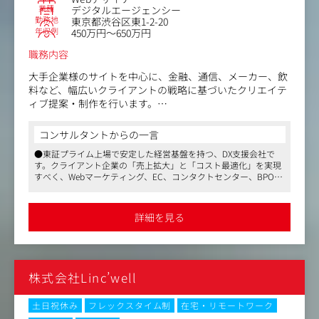
業種
デジタルエージェンシー
勤務地
東京都渋谷区東1-2-20
年収例
450万円～650万円
職務内容
大手企業様のサイトを中心に、金融、通信、メーカー、飲
料など、幅広いクライアントの戦略に基づいたクリエイテ
ィブ提案・制作を行います。
具体的には：
コンサルタントからの一言
●Webサイトの新規開発・運用・更新業務、LINE、SNSア
●東証プライム上場で安定した経営基盤を持つ、DX支援会社で
カウントの運用・更新業務においてのデザインディレクシ
す。クライアント企業の「売上拡大」と「コスト最適化」を実現
ョン、デザイン制作業務。
すべく、Webマーケティング、EC、コンタクトセンター、BPOな
-Webコンテンツのビジュアル・グラフィックデザイン
ど幅広い角度から提案を行っています
-スマホアプリ、WebサービスのUIデザイン
●顧客企業数は850社以上！ ANA、NTTドコモ、サントリーなどナ
-UX設計からアウトプットまで、全体を網羅したデザイン
ショナルクライアントとの取引が多数です
詳細を見る
●平均残業時間は20～30h。福利厚生も整っており、育休・産休
ディレクション
からの復職率はなんと96 ％。ワークライフバランスを保ちなが
-コストマネジメントやコンテンツプランニングやクリエ
ら、長く働くことができる環境です
イティブ提案など。
株式会社Linc’well
【仕事の進め方】
・ディレクター職から依頼を受けてデザイン・モックアッ
プを制作し、エンジニア職に実装をお願いする流れが一般
土日祝休み
フレックスタイム制
在宅・リモートワーク