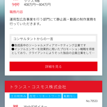
ックス 4階
年収例
408万円～804万円
職務内容
運用型広告事業を行う部門にて静止画・動画の制作業務を
行っていただきます。
・バナー作成
・動画制作（Instagram、Tiktok）
コンサルタントからの一言
・企業SNSアカウント用静止画グラフィック
●急成長中のソーシャルメディアマーケティング企業です
※顧客：化粧品・美容、金融、不動産、人材関連の企業
●インフルエンサーを効果的に用いたプロモーション戦略を得意
としており、クライアントによりそった独自の企画立案をしてお
【仕事内容（変更の範囲）】会社の定める範囲
ります
●社内の平均年齢が29歳と比較的若いため、意思さえあれば新規
事業やマネジメント経験を積むことも可能です。失敗を恐れずに
詳細を見る
挑戦ができる環境です
トランス・コスモス株式会社
土日祝休み
在宅・リモートワーク
転勤なし
No.79533
職種
Webデザイナー