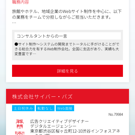
職務内容
旅館やホテル、地域企業のWebサイト制作を中心に、以下
の業務をチームで分担しながらご担当いただきます。
■具体的には
・WebサイトやLP、バナーのデザイン制作（PC／スマホ
コンサルタントからの一言
対応）
●サイト制作～システムの開発までトータルに手がけることがで
・HTML/CSSでのマークアップ、WordPressを使った更
きる総合力を有するWeb制作会社。全国に支店があり、実績も大
新・調整
変豊富です
・サイト公開後の更新作業、UI改善、ページ追加のディレ
●フレックスタイム制度も導入。柔軟な働き方も可能です
クション
・アクセス状況やユーザー行動の把握、改善アイデア出し
詳細を見る
・SEO・UI・導線などの視点から「もっとよくできる」を
形にする提案
株式会社サイバー・バズ
土日祝休み
転勤なし
Web面接
No.79984
職種
広告クリエイティブデザイナー
業種
デジタルエージェンシー
東京都渋谷区桜ヶ丘町12-10渋谷インフォスアネ
勤務地