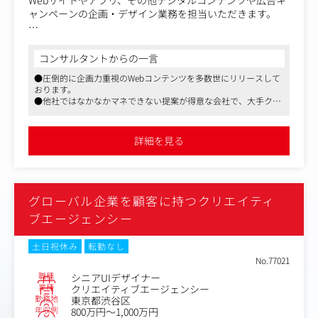
Webサイトやアプリ、その他デジタルコンテンツや広告キ
ャンペーンの企画・デザイン業務を担当いただきます。
＜業務内容＞
・企業ブランディングのVI開発
コンサルタントからの一言
・コーポレートサイトのデザイン
●圧倒的に企画力重視のWebコンテンツを多数世にリリースして
・企業のキャンペーンサイトのデザイン
おります。
・Webメディアに関わるデザイン
●他社ではなかなかマネできない提案が得意な会社で、大手クラ
など
イアントからの直案件含めて引き合いが増えております。
●フレックスタイム制を敷いており、過度な残業もしないカルチ
基本的にWebの制作が中心ですが、グラフィック、紙媒
ャーのため、トータルで働きやすい環境です。
詳細を見る
体、プロダクト、メインビジュアルなど、さまざまな制作
物が当社には存在します。
メディアニュートラルにクリエイティブディレクションを
グローバル企業を顧客に持つクリエイティ
していきたいという方も歓迎です。
ブエージェンシー
【変更の範囲】会社の定める業務
土日祝休み
転勤なし
No.77021
職種
シニアUIデザイナー
業種
クリエイティブエージェンシー
勤務地
東京都渋谷区
年収例
800万円～1,000万円