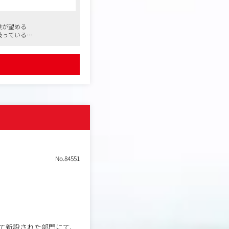
業が望める
し、イベントの企画・実
扱っている
画提案から準備、運営、
し、パートナー企業と連
できる
な事業領域に挑戦するな
No.84551
て新設された部門にて、