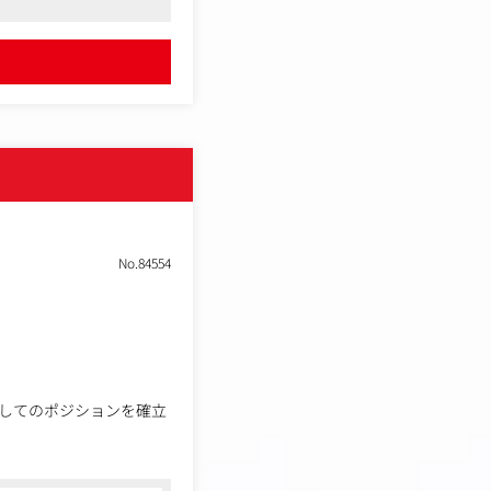
めのDOOH出稿提案、デ
No.84554
してのポジションを確立
兼ミーティング＆イベン