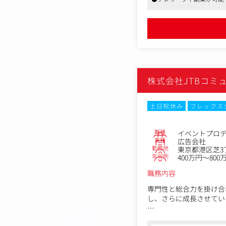
DSPを活用したDOOH
ジタル広告における認知
株式会社JTBコミ
土日祝休み
フレックス
職種
イベントプロ
業種
広告会社
勤務地
東京都港区芝3丁
年収例
400万円～800
職務内容
専門性と総合力を掛け合
し、さらに成長させてい
クライアントの主にミー