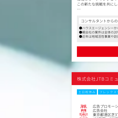
この新たな挑戦を共にし
イベント、コンベンショ
企業型イベント、グロー
コンサルタントからの
トナー・協力会社と連携
●ハウスエージェンシーか
●親会社の案件は全体の2
■主な業務内容
●近年は地域活性事業や訪
・企業型イベントの開拓
●同業他社と比べてワーク
・グローバル案件の獲得
・国際会議のプロデュー
・自主事業の企画・実行
【ポジションの魅力】
・国際会議から企業イベ
とが可能
株式会社JTBコミ
・国際的なイベントや海
・社会的意義や規模の大
・フレキシブルな働き方
土日祝休み
フレックス
【組織構成】
・現状約15名の組織で2
職種
広告プロモー
業種
広告会社
【キャリアプラン】
勤務地
東京都港区芝3丁