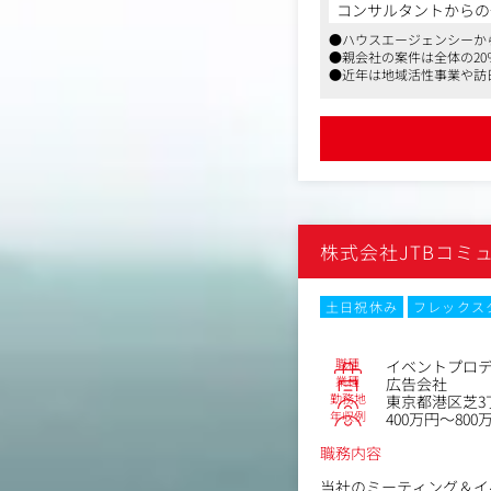
トプロデューサーとして
コンサルタントからの
●ハウスエージェンシーか
■主な業務内容
●親会社の案件は全体の2
・ミーティング・イベン
●近年は地域活性事業や訪
行を推進していただきま
●同業他社と比べてワーク
具体的には、一般企業、
進行管理までを一貫した
携しながらイベント全体
【ポジションの魅力】
・様々な業界のクライア
・大手クライアントが多
株式会社JTBコミ
・フレキシブルな働き方
【キャリアプラン】
土日祝休み
フレックス
・イベントのプロフェッ
ど、将来的に幅広いキャ
（異動・出向によるキャ
職種
イベントプロ
業種
広告会社
勤務地
東京都港区芝3丁
年収例
400万円～800
職務内容
当社のミーティング＆イ