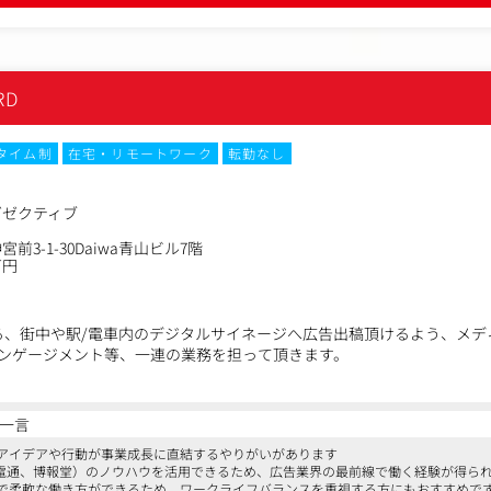
略やSDGsなど中長期に渡る企業コミュニケーションのご提案も増えて
いステージで活躍することができます。
できる
RD
告社が所属するDACグループには人材、観光、インバウンドの専門広告
る作文・絵画コンクールを主催する一般社団法人、世界最大の国際ワイ
ワイナリーなど、ユニークな法人がたくさんあります。
タイム制
在宅・リモートワーク
転勤なし
ifferent」の精神を持ち、企業ビジョンとして「ソーシャルグッド&ユ
新しい発想は大歓迎！ぜひあなたのアイデアで会社の未来を切り開いて
グゼクティブ
の）
マスメディアからデジタル、イベント、PR、クリエイティブまであらゆ
前3-1-30Daiwa青山ビル7階
万円
的に組み立てる力
トと連携しプロジェクトを推進するプロジェクトマネジメント能力
仕組みをゼロからつくりあげる経験
育まれる人間力
る、街中や駅/電車内のデジタルサイネージへ広告出稿頂けるよう、メデ
ンゲージメント等、一連の業務を担って頂きます。
当している広告代理店を担当販路としていただき、媒体であるLIVE B
 BOARDの売り方のレクチャーや勉強会などを通じ関係性を構築していた
一言
案プランに組み込んでもらいやすくなるか等、パッケージプランの検討
アイデアや行動が事業成長に直結するやりがいがあります
、電通、博報堂）のノウハウを活用できるため、広告業界の最前線で働く経験が得ら
で柔軟な働き方ができるため、ワークライフバランスを重視する方にもおすすめで