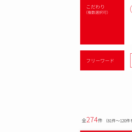
こだわり
（複数選択可）
フリーワード
274
全
件
（81件～120