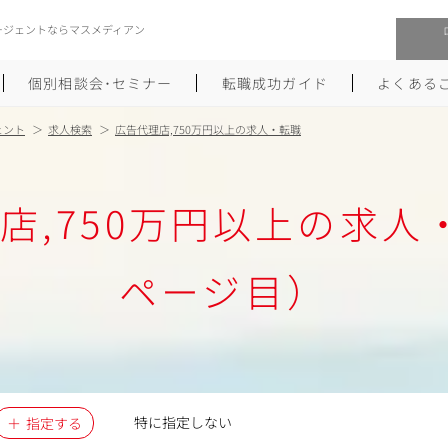
ージェントならマスメディアン
個別相談会･セミナー
転職成功ガイド
よくある
ェント
求人検索
広告代理店,750万円以上の求人・転職
転職活動を始めるにあたり
メーカー・事業会社への転職
店,750万円以上の求人
履歴書のつくり方
大手広告会社への転職
職務経歴書のつくり方
エグゼクティブ転職
ページ目）
ポートフォリオのつくり方
しゅふクリ･ママクリ転職
面接対策
年収アップ転職
未経験から広告業界への転職
Uターン･Iターン転職
特に指定しない
指定する