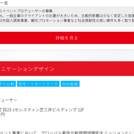
、様々な案件をお任せします。
一言
らイベントプロデューサーの募集
0％、一般企業のクライアントの比重が大きいため、比較的影響は少なく安定した就
ト領域におけるプロデューサーとして、クライアントの課題解決を目指
日外国人誘客事業、観光プロモーション事業など社会貢献性の高い案件も多く取り
す。
ライフバランスが取りやすい環境が整っている
製薬業界、展示会、スポーツなど、多岐にわたるイベントにおいて、企
業務をお任せします。クライアントとの折衝を通じてニーズを深く理解
詳細を見る
の成功を牽引していくポジションです。
ントの課題解決に関わることができる
く、規模の大きなイベント、社会貢献性の高いイベントに携わることが
ュニケーションデザイン
（コアタイム無しのフルフレックス勤務・リモートワーク）
タイム制
在宅・リモートワーク
Web面接
ショナルを目指すスペシャリストキャリアや、広告・HRといった多様
リアパスが可能
リア形成、グループ内外においての人事交流などもあり）
デューサー
目23-1セレスティン芝三井ビルディング 12F
万円
ベント事業において、グローバル案件や新規領域開拓をミッションとし