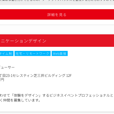
を含むオムニチャネル配信、デジタル広告のKPI最大化や相乗効果を生むた
拡大に対するDOOH活用提案等
詳細を見る
ュニケーションデザイン
タイム制
在宅・リモートワーク
Web面接
デューサー
目23-1セレスティン芝三井ビルディング 12F
万円
わせて「体験をデザイン」するビジネスイベントプロフェッショナルと
く仲間を募集しています。
ティング・イベント領域におけるコミュニケーション課題に対し、営業