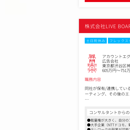
また、最近はブランド戦
ートナーとしてより幅広
■常に新しいことに挑戦
株式会社LIVE BOA
デイリースポーツ案内広
人、文部科学省が後援す
賞したワインを製造する
土日祝休み
フレックス
行動指針として「Do D
は、常識にとらわれない
職種
アカウントエ
（この仕事で得られるも
業種
広告会社
・目的に応じてTV等の
勤務地
東京都渋谷区神宮
年収例
605万円～751
ニケーション施策を立体
・社内外の各エキスパー
職務内容
・さまざまな課題解決の
・ユニークな企業文化で
同社が保有/連携してい
ーティング、その後のエ
具体的には、各チームが担
いただけるよう、LIVE
コンサルタントからの
どうしたら広告主への提
●裁量権が大きく、自分の
●大手企業（NTTドコモ
【提案コンセプト例】
●テレワークや副業が可能