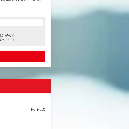
功に向けて、様々なパー
業が望める
扱っている
デュース
んでスキルアップするこ
No.84550