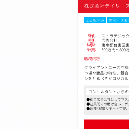
株式会社デイリー
土日祝休み
在宅・リモ
職種
ストラテジッ
業種
広告会社
勤務地
東京都台東区東上野
年収例
500万円～800
職務内容
クライアントニーズや課
市場や商品の特性、競合
ンをとるべきかロジカル
ていきます。
営業担当者と一緒にヒア
コンサルタントからの
に向けたサポートや効果
●総合広告会社としてマス
●社員間での助け合い、ポ
●週2回程度リモート可能、
【仕事の魅力】
■マーケティングの最上
企画全体をロジック面で
マーケティングの最上流