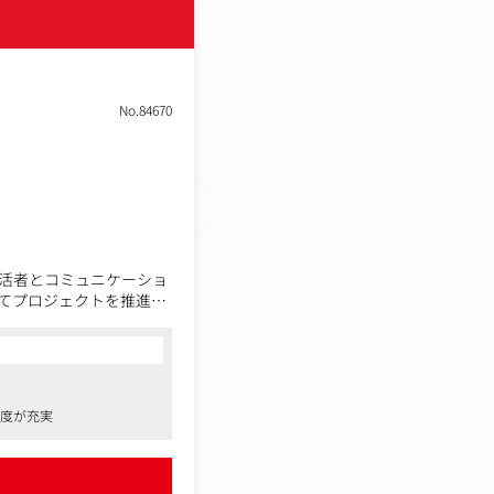
No.84670
活者とコミュニケーショ
てプロジェクトを推進し
後は設定した目的の達成
制度が充実
るなど