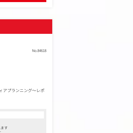
おり、クライアントとのパ
代理店のほか、農業法
ンコンテストで金賞を受
ニーク」を掲げるわが社で
ください。
No.84618
るマーケティングコミュ
ィアプランニング～レポ
OARDを広告主へ提案して
だきます。
等も行って頂きます。
れます
す