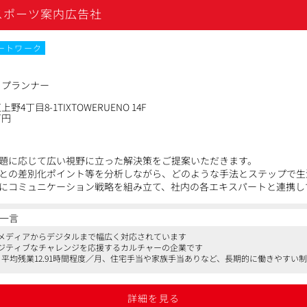
スポーツ案内広告社
ートワーク
クプランナー
4丁目8-1TIXTOWERUENO 14F
万円
題に応じて広い視野に立った解決策をご提案いただきます。
との差別化ポイント等を分析しながら、どのような手法とステップで生
にコミュニケーション戦略を組み立て、社内の各エキスパートと連携し
リングを行い、社内プロジェクトメンバーと企画を練ってプレゼンした
一言
測定、報告書の作成なども行います。
メディアからデジタルまで幅広く対応されています
ジティブなチャレンジを応援するカルチャーの企業です
平均残業12.91時間程度／月、住宅手当や家族手当ありなど、長期的に働きやすい
流で仕事に携わる
支え、クリエイティブやメディア等各エキスパートスタッフとも連携す
詳細を見る
で仕事をする醍醐味を味わえます。