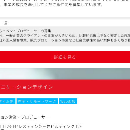
、事業の成長を牽引してくださる仲間を募集しています。
ンの企画・営業から準備・開催運営業務全般に携わっていただきます。
バル案件、国際会議、自主事業など、多岐にわたるイベントの創出と成
一言
し、プロジェクトマネジメントを推進していただきます。
らイベントプロデューサーの募集
0％、一般企業のクライアントの比重が大きいため、比較的影響は少なく安定した就
日外国人誘客事業、観光プロモーション事業など社会貢献性の高い案件も多く取り
・運営：未開拓分野における企業イベントの営業、企画・実施
ライフバランスが取りやすい環境が整っている
・運営：海外で開催されるイベントや海外からの誘致案件の営業、プロ
ス・運営：大規模国際会議における企画提案、誘致、運営全般
詳細を見る
：自社のケイパビリティを活用したイベントコンテンツの新規創出
ント、自主事業まで、幅広い分野のイベントに携わり、多様な経験を積
ュニケーションデザイン
外案件を通じて、グローバルな舞台で活躍できる機会が豊富
きなイベントに携わることができ、社会貢献を実感できる
（フレックス勤務・リモートワーク）
タイム制
在宅・リモートワーク
Web面接
0代～50代まで幅広いメンバーが活躍しております。
ション営業・プロデューサー
目23-1セレスティン芝三井ビルディング 12F