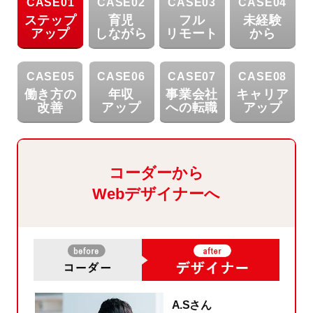
CASE01
CASE02
CASE03
CASE04
ステップ
育児
フル
未経験
アップ
しながら
リモート
から
CASE05
CASE06
CASE07
CASE08
働き方の
年収
事業会社
キャリア
改善
アップ
への転職
アップ
コーダーから
Webデザイナーへ
A.Sさん