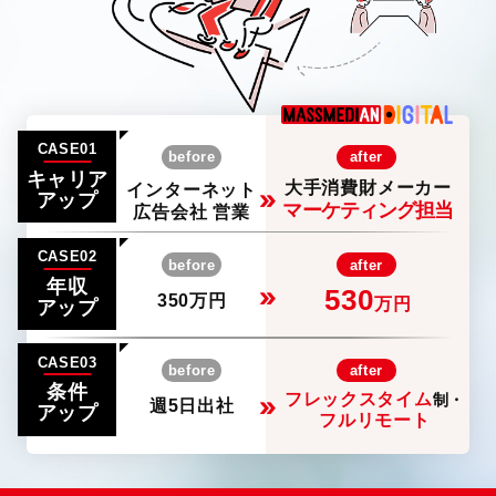
CASE01
before
after
キャリア
大手消費財メーカー
インターネット
アップ
マーケティング担当
広告会社 営業
CASE02
before
after
年収
530
350万円
万円
アップ
CASE03
before
after
条件
フレックスタイム
制・
週5日出社
アップ
フルリモート