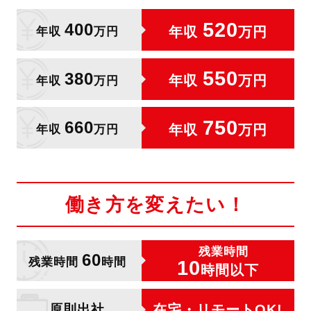
520
400
年収
万円
年収
万円
550
380
年収
万円
年収
万円
750
660
年収
万円
年収
万円
働き方を変えたい！
残業時間
60
残業時間
時間
10
時間以下
原則出社
在宅・
リモートOK!