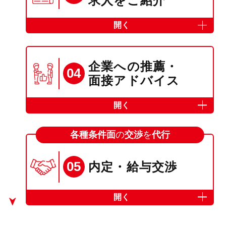
求人をご紹介
開く
企業への推薦・
04
面接アドバイス
開く
各種条件面
の
交渉
を
代行
05
内定・給与交渉
開く