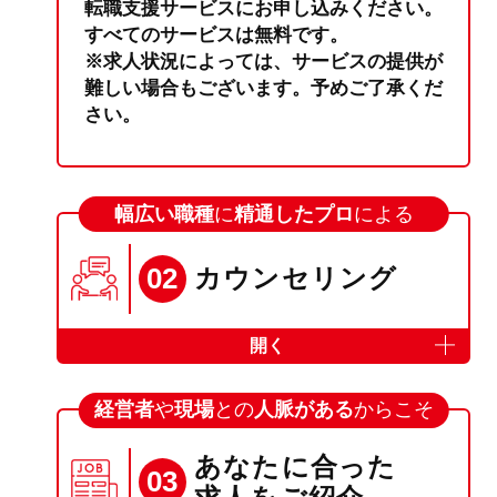
転職支援サービスにお申し込みください。
すべてのサービスは無料です。
※求人状況によっては、サービスの提供が
難しい場合もございます。予めご了承くだ
さい。
幅広い職種
に
精通したプロ
による
02
カウンセリング
開く
経営者
や
現場
との
人脈がある
からこそ
あなたに合った
03