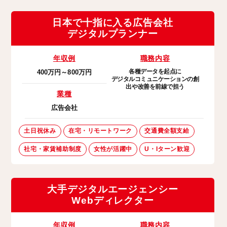
日本で十指に入る広告会社
デジタルプランナー
年収例
職務内容
各種データを起点に
400万円～800万円
デジタルコミュニケーションの創
出や改善を前線で担う
業種
広告会社
土日祝休み
在宅・リモートワーク
交通費全額支給
社宅・家賃補助制度
女性が活躍中
U・Iターン歓迎
大手デジタルエージェンシー
Webディレクター
年収例
職務内容